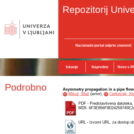
Repozitorij Unive
Nacionalni portal odprte znanosti
Iskanje
Napredno
Novo v R
Podrobno
Asymmetry propagation in a pipe flow
Mikuž, Blaž
(
avtor
),
Cerkovnik, K
ID
ID
PDF - Predstavitvena datoteka
MD5: 6F3E856F9D24259745E
URL - Izvorni URL, za dostop o