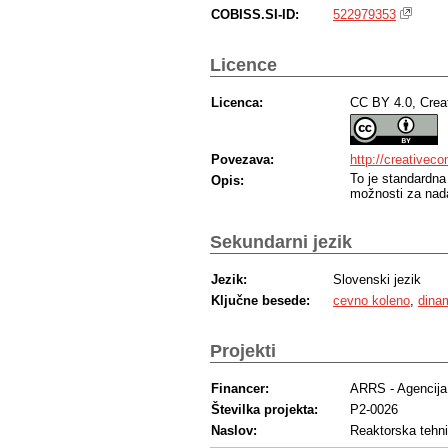
COBISS.SI-ID:
522979353
Licence
Licenca:
CC BY 4.0, Crea
Povezava:
http://creativec
To je standardna
Opis:
možnosti za nada
Sekundarni jezik
Jezik:
Slovenski jezik
Ključne besede:
cevno koleno
,
dina
Projekti
Financer:
ARRS - Agencija 
Številka projekta:
P2-0026
Naslov:
Reaktorska tehn