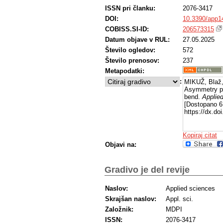
ISSN pri članku:
2076-3417
DOI:
10.3390/app1
COBISS.SI-ID:
206573315
Datum objave v RUL:
27.05.2025
Število ogledov:
572
Število prenosov:
237
Metapodatki:
:
MIKUŽ, Blaž,
Asymmetry pr
bend.
Applie
[Dostopano 6
https://dx.d
Kopiraj citat
Objavi na:
Gradivo je del revije
Naslov:
Applied sciences
Skrajšan naslov:
Appl. sci.
Založnik:
MDPI
ISSN:
2076-3417