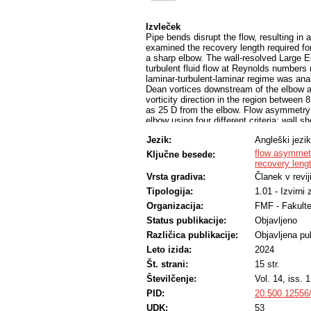
Izvleček
Pipe bends disrupt the flow, resulting in
examined the recovery length required for
a sharp elbow. The wall-resolved Large 
turbulent fluid flow at Reynolds numbers 
laminar-turbulent-laminar regime was ana
Dean vortices downstream of the elbow and
vorticity direction in the region between
as 25 D from the elbow. Flow asymmetry 
elbow using four different criteria: wall 
vorticity fields. This study found that in 
Jezik:
Angleški jezik
tens of D and decreases with increasing R
the elbow induces instabilities that gra
flow asymmet
Ključne besede:
longer than the 100 D length of our outl
recovery leng
near walls, whereas flow profiles better
Vrsta gradiva:
Članek v revij
indicators derived from velocity fluctuat
Tipologija:
1.01 - Izvirni
streamwise velocity.
Organizacija:
FMF - Fakulte
Status publikacije:
Objavljeno
Različica publikacije:
Objavljena pub
Leto izida:
2024
Št. strani:
15 str.
Številčenje:
Vol. 14, iss. 
PID:
20.500.12556
UDK:
53