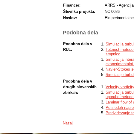
Financer:
ARRS - Agencija 
Številka projekta:
NC-0026
Naslov:
Eksperimentalne 
Podobna dela
Podobna dela v
Simulacija turbu
RUL:
Točnost metode v
stopnico
Simulacija inter
eksperimentalni
Navier-Stokes so
Simulacije turbul
Podobna dela v
drugih slovenskih
Velocity vortici
Simulacija turb
zbirkah:
uporabo metode 
Laminar flow of 
Po sledeh napre
Predvidevanje t
Nazaj