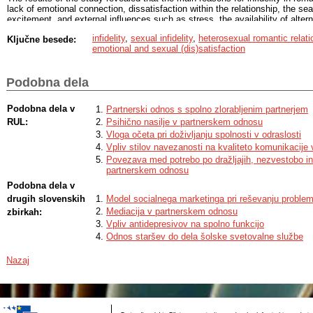
lack of emotional connection, dissatisfaction within the relationship, the se
excitement, and external influences such as stress, the availability of alter
Participants emphasized that infidelity rarely occurs suddenly but instead d
infidelity
,
sexual infidelity
,
heterosexual romantic relati
Ključne besede:
of unmet needs and dissatisfaction within the existing relationship. The stud
emotional and sexual (dis)satisfaction
significant role of gender, cultural factors, and individual personality traits 
experience of infidelity.
Podobna dela
The research also identified the intergenerational impact of infidelity. Part
infidelity in their parents' relationships were more likely to either repeat the
relationships or develop a heightened fear of infidelity. The study also emph
Podobna dela v
Partnerski odnos s spolno zlorabljenim partnerjem
modern technology, which facilitates the establishment of extramarital affai
RUL:
Psihično nasilje v partnerskem odnosu
between emotional and physical infidelity.
Vloga očeta pri doživljanju spolnosti v odraslosti
Despite the pain and challenges that infidelity brings, some individuals repo
Vpliv stilov navezanosti na kvaliteto komunikacij
valuable lessons about themselves and their relationships from the experi
Povezava med potrebo po dražljajih, nezvestobo i
the need to improve communication in relationships, enhance emotional con
partnerskem odnosu
awareness of the influence of social norms on the perception of fidelity.
Podobna dela v
drugih slovenskih
Model socialnega marketinga pri reševanju proble
Mediacija v partnerskem odnosu
zbirkah:
Vpliv antidepresivov na spolno funkcijo
Odnos staršev do dela šolske svetovalne službe
Nazaj