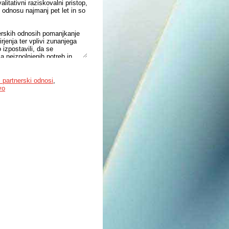
itativni raziskovalni pristop,
 v odnosu najmanj pet let in so
nerskih odnosih pomanjkanje
jenja ter vplivi zunanjega
 izpostavili, da se
 neizpolnjenih potreb in
imajo pri dojemanju
osti posameznika.
 partnerski odnosi
,
 so v otroštvu doživljali
vo
i za ponavljanje teh vzorcev,
pred nezvestobo. Poudarjen je bil
h odnosov in brišejo meje med
iki iz izkušnje naučili
jav, ki sega onkraj zgolj
 in družbenih dejavnikov.