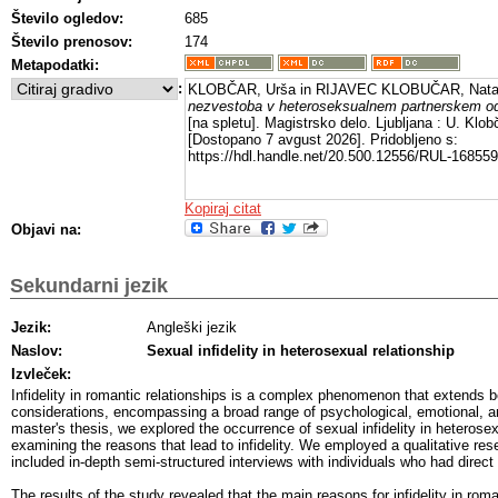
Število ogledov:
685
Število prenosov:
174
Metapodatki:
:
KLOBČAR, Urša in RIJAVEC KLOBUČAR, Nata
nezvestoba v heteroseksualnem partnerskem od
[na spletu]. Magistrsko delo. Ljubljana : U. Klob
[Dostopano 7 avgust 2026]. Pridobljeno s:
https://hdl.handle.net/20.500.12556/RUL-168559
Kopiraj citat
Objavi na:
Sekundarni jezik
Jezik:
Angleški jezik
Naslov:
Sexual infidelity in heterosexual relationship
Izvleček:
Infidelity in romantic relationships is a complex phenomenon that extends 
considerations, encompassing a broad range of psychological, emotional, and
master's thesis, we explored the occurrence of sexual infidelity in heterosex
examining the reasons that lead to infidelity. We employed a qualitative re
included in-depth semi-structured interviews with individuals who had direct e
The results of the study revealed that the main reasons for infidelity in roma