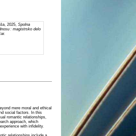
ša, 2025,
Spolna
nosu : magistrsko delo
čar.
beyond mere moral and ethical
 social factors. In this
ual romantic relationships,
search approach, which
xperience with infidelity.
ntic relationships include a