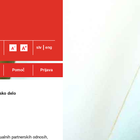
|
slv
eng
Pomoč
Prijava
sko delo
alnih partnerskih odnosih,