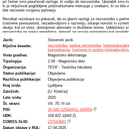
pri čemer smo preučevali razloge, ki vodijo do nezvestobe. Uporabili smo kval
ki je vključeval poglobljene polstrukturirane intervjuje z osebami, ki so bile
bile nezveste svojemu partnerju.
Rezultati raziskave so pokazali, da so glavni razlogi za nezvestobo v part
čustvene povezanosti, nezadovoljstvo v razmerju, iskanje novosti in vznemir
okolja, kot so stres, dostopnost alternativ in družbene norme. Udeleženci so
nezvestoba ne pojavi nenadoma, temveč se razvija postopoma kot posledica
nezadovoljstva v obstoječem odnosu. Raziskava je prav tako poudarila, da 
Jezik:
Slovenski jezik
nezvestobe pomembno vlogo spol, kulturni dejavniki in osebnostne značiln
nezvestoba
,
spolna nezvestoba
,
heteroseksualni
Ključne besede:
Raziskava je pokazala tudi medgeneracijski vpliv nezvestobe. Udeleženci, ki
komunikacija
,
čustveno in spolno (ne)zadovoljst
nezvestobo pri svojih starših, so bili v odraslih odnosih pogosto dovzetnejš
Vrsta gradiva:
Magistrsko delo/naloga
bodisi kot tisti, ki so prevarali, bodisi kot tisti, ki so doživljali večji strah 
Tipologija:
2.09 - Magistrsko delo
tudi vpliv sodobnih tehnologij, ki olajšujejo vzpostavljanje zunajpartnerski
čustveno in telesno nezvestobo.
Organizacija:
TEOF - Teološka fakulteta
Status publikacije:
Objavljeno
Kljub bolečini in izzivom, ki jih prinaša nezvestoba, so se nekateri posamezn
pomembnih lekcij o sebi in svojih odnosih.
Različica publikacije:
Objavljena publikacija
Kraj izida:
Ljubljana
Raziskava je potrdila, da je nezvestoba v partnerskih odnosih kompleksen po
Založnik:
[U. Klobčar]
moralnih in etičnih vidikov ter vključuje širok spekter psiholoških, čustvenih
Leto izida:
2025
Št. strani:
VII, 70, III str.
PID:
20.500.12556/RUL-168559
UDK:
159.922.1(043.2)
COBISS.SI-ID:
237543683
Datum objave v RUL:
17.04.2025