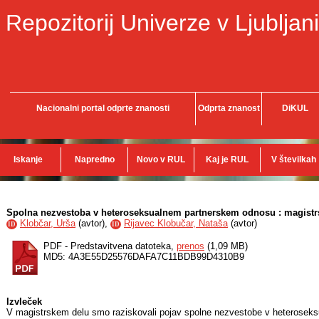
Repozitorij Univerze v Ljubljani
Nacionalni portal odprte znanosti
Odprta znanost
DiKUL
Iskanje
Napredno
Novo v RUL
Kaj je RUL
V številkah
Spolna nezvestoba v heteroseksualnem partnerskem odnosu : magistr
Klobčar, Urša
(
avtor
),
Rijavec Klobučar, Nataša
(
avtor
)
ID
ID
PDF - Predstavitvena datoteka,
prenos
(1,09 MB)
MD5: 4A3E55D25576DAFA7C11BDB99D4310B9
Izvleček
V magistrskem delu smo raziskovali pojav spolne nezvestobe v heteroseksu