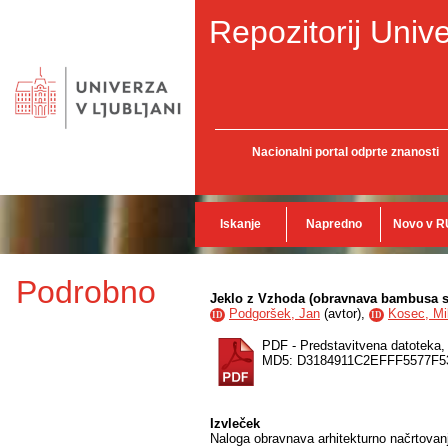
Repozitorij Unive
Nacionalni portal odprte znanosti
Iskanje
Napredno
Novo v R
Podrobno
Jeklo z Vzhoda (obravnava bambusa sk
Podgoršek, Jan
(
avtor
),
Kosec, Mi
ID
ID
PDF - Predstavitvena datoteka
MD5: D3184911C2EFFF5577F5
Izvleček
Naloga obravnava arhitekturno načrtovanj