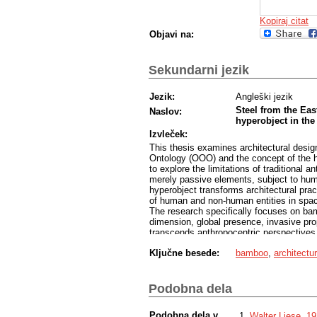
Kopiraj citat
Objavi na:
Sekundarni jezik
Jezik:
Angleški jezik
Steel from the Eas
Naslov:
hyperobject in th
Izvleček:
This thesis examines architectural design
Ontology (OOO) and the concept of the h
to explore the limitations of traditional
merely passive elements, subject to hum
hyperobject transforms architectural prac
of human and non-human entities in spa
The research specifically focuses on bam
dimension, global presence, invasive pro
transcends anthropocentric perspectives 
aim of the thesis is to create a design
Ključne besede:
bamboo
,
architectu
encourage architectural practices to ack
contributes to a different social understa
exploitation of natural resources, but d
actors and natural and technical process
Podobna dela
The methodological work includes a litera
analyses of concrete examples (mainly bam
Podobna dela v
Walter Liese, 1