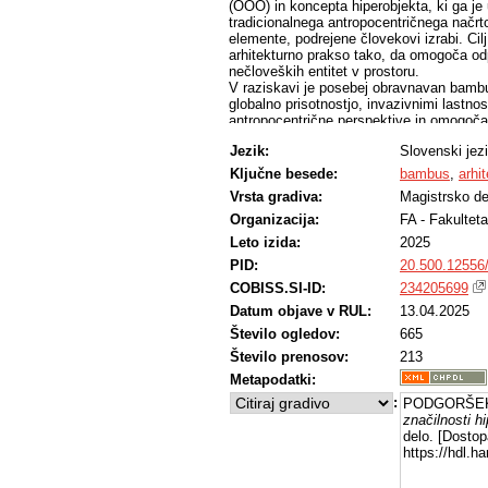
(OOO) in koncepta hiperobjekta, ki ga je
tradicionalnega antropocentričnega načrto
elemente, podrejene človekovi izrabi. Cil
arhitekturno prakso tako, da omogoča odpr
nečloveških entitet v prostoru.
V raziskavi je posebej obravnavan bambu
globalno prisotnostjo, invazivnimi lastno
antropocentrične perspektive in omogoča 
oblikovati načrtovalski okvir, ki presega 
Jezik:
Slovenski jez
priznavanju avtonomije objektov. S tem
arhitekture, ki se ne osredotoča več zgol
Ključne besede:
bambus
,
arhi
sobivanja, spoštuje nečloveške akterje t
Vrsta gradiva:
Magistrsko de
Metodološko delo zajema pregled literatu
konkretnih primerov (predvsem bambusa) te
Organizacija:
FA - Fakulteta
naloge kažejo na nujnost radikalne redefin
Leto izida:
2025
antropocentrizma in poudarja kompleksno
PID:
20.500.12556
percepcije. Koncept hipernačrta predstavl
širšega ekološkega sistema, v katerem se
COBISS.SI-ID:
234205699
nečloveških akterjev.
Datum objave v RUL:
13.04.2025
Število ogledov:
665
Število prenosov:
213
Metapodatki:
:
PODGORŠEK,
značilnosti h
delo. [Dostop
https://hdl.