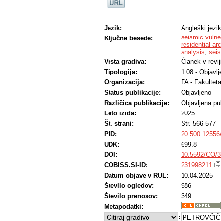
Jezik:
Angleški jezik
seismic vulne
Ključne besede:
residential ar
analysis
,
seis
Vrsta gradiva:
Članek v revij
Tipologija:
1.08 - Objavl
Organizacija:
FA - Fakulteta
Status publikacije:
Objavljeno
Različica publikacije:
Objavljena pub
Leto izida:
2025
Št. strani:
Str. 566-577
PID:
20.500.12556
UDK:
699.8
DOI:
10.5592/CO/
COBISS.SI-ID:
231998211
Datum objave v RUL:
10.04.2025
Število ogledov:
986
Število prenosov:
349
Metapodatki:
:
PETROVČIČ, 