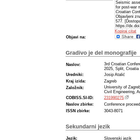
Seismic asses
for post-war 
Croatian Con
Objavljeni zn
577. [Dostopa
https://dx.d
Kopiraj citat
Objavi na:
Gradivo je del monografije
3rd Croatian Confe
Naslov:
2025, Split, Croatia
Uredniki:
Josip Atalić
Kraj izida:
Zagreb
University of Zagreb
Založnik:
Civil Engineering, 
COBISS.SI-ID:
231990275
Naslov zbirke:
Conference proceed
ISSN zbirke:
3043-8071
Sekundarni jezik
Jezik:
Slovenski jezik