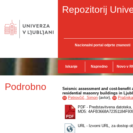
Repozitorij Unive
Nacionalni portal odprte znanosti
Iskanje
Napredno
Novo v R
Podrobno
Seismic assessment and cost-benefit an
residential masonry buildings in Ljub
Petrovčič, Simon
(
avtor
),
Prašnika
ID
ID
PDF - Predstavitvena datoteka
MD5: 4AFB3668A72351184F9
URL - Izvorni URL, za dostop o