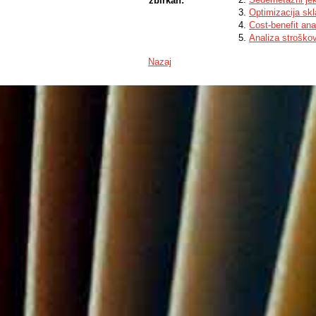
zbirkah:
Optimizacija sk
Cost-benefit anal
Analiza stroškov
Nazaj