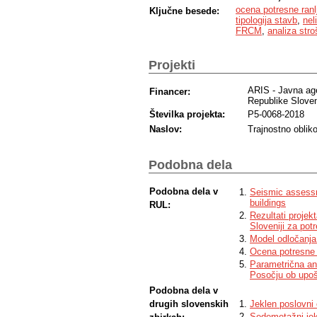
ocena potresne ranlj
Ključne besede:
tipologija stavb
,
nel
FRCM
,
analiza stro
Projekti
ARIS - Javna age
Financer:
Republike Sloven
Številka projekta:
P5-0068-2018
Naslov:
Trajnostno oblik
Podobna dela
Podobna dela v
Seismic assessm
buildings
RUL:
Rezultati projek
Sloveniji za pot
Model odločanja 
Ocena potresne 
Parametrična an
Posočju ob upoš
Podobna dela v
drugih slovenskih
Jeklen poslovni 
Sedemetažni jek