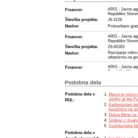
ARIS - Javna age
Financer:
Republike Sloven
Številka projekta:
J6-3126
Naslov:
Protourbano grad
ARIS - Javna age
Financer:
Republike Sloven
Številka projekta:
Z6-60183
Razvijanje mikro 
Naslov:
urbanizma na gra
ARIS - Javna age
Financer:
Republike Sloven
Številka projekta:
P6-0247
Podobna dela
Naslov:
Arheologija
ARIS - Javna age
Podobna dela v
Financer:
Macro to micro s
Republike Sloven
smithy at the Pun
RUL:
Številka projekta:
P4-0085
Karbonizirani ra
kovačnice na gr
Naslov:
Agroekosistemi
Dolina Mirne na
Grobovi z živals
ARIS - Javna age
Financer:
Republike Sloven
Svetolucijske fi
Številka projekta:
P2-0050
Podobna dela v
Naslov:
Kovinski material