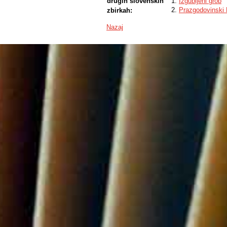
drugih slovenskih
Izgubljeni grob
Prazgodovinski 
zbirkah:
ARIS - Javna age
Financer:
Republike Sloven
Nazaj
Številka projekta:
P1-0025
Naslov:
Mineralne surovi
ARIS - Javna age
Financer:
Republike Sloven
Številka projekta:
P6-0064
Naslov:
Arheološke razi