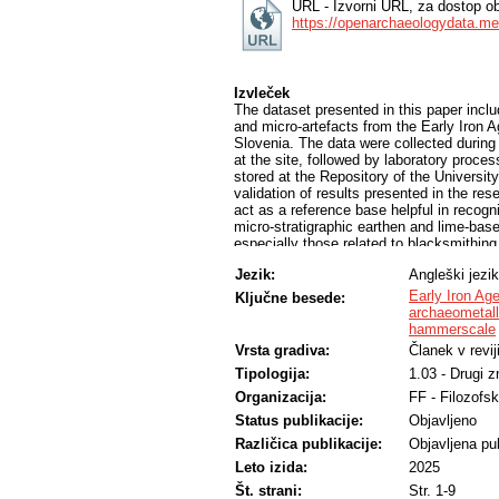
URL - Izvorni URL, za dostop ob
https://openarchaeologydata.met
Izvleček
The dataset presented in this paper incl
and micro-artefacts from the Early Iron Ag
Slovenia. The data were collected during
at the site, followed by laboratory proce
stored at the Repository of the University 
validation of results presented in the res
act as a reference base helpful in recogni
micro-stratigraphic earthen and lime-base
especially those related to blacksmithing
Jezik:
Angleški jezik
Early Iron Ag
Ključne besede:
archaeometall
hammerscale
Vrsta gradiva:
Članek v revij
Tipologija:
1.03 - Drugi z
Organizacija:
FF - Filozofsk
Status publikacije:
Objavljeno
Različica publikacije:
Objavljena pub
Leto izida:
2025
Št. strani:
Str. 1-9