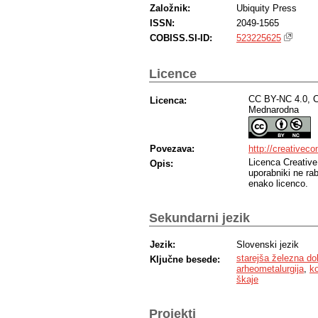
Založnik:
Ubiquity Press
ISSN:
2049-1565
COBISS.SI-ID:
523225625
Licence
CC BY-NC 4.0, C
Licenca:
Mednarodna
Povezava:
http://creativec
Licenca Creativ
Opis:
uporabniki ne rab
enako licenco.
Sekundarni jezik
Jezik:
Slovenski jezik
starejša železna do
Ključne besede:
arheometalurgija
,
k
škaje
Projekti