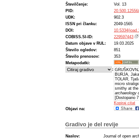
Številčenje:
Vol. 13
PID:
20.500.12556
UDK:
902.3
ISSN pri članku:
2049-1565
DOI:
10.5334/joad.
COBISS.SI-ID:
229597443
Datum objave v RUL:
19.03.2025
Število ogledov:
851
Število prenosov:
353
Metapodatki:
:
GRUŠKOVNJAK
BURJA, Jaka
TOLAR, Tjaš
micro stratig
smithy at the 
archaeology 
[Dostopano 7 
https://dx.do
Kopiraj citat
Objavi na:
Gradivo je del revije
Naslov:
Journal of open arc