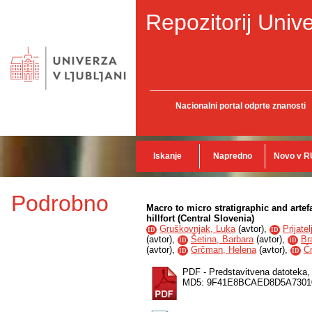
Repozitorij Unive
Nacionalni portal odprte znanosti
Iskanje
Napredno
Novo v R
Podrobno
Macro to micro stratigraphic and artef
hillfort (Central Slovenia)
Gruškovnjak, Luka
(
avtor
),
Prijatel
ID
ID
(
avtor
),
Šetina, Barbara
(
avtor
),
Br
ID
ID
(
avtor
),
Grčman, Helena
(
avtor
),
Čr
ID
ID
PDF - Predstavitvena datoteka
MD5: 9F41E8BCAED8D5A730