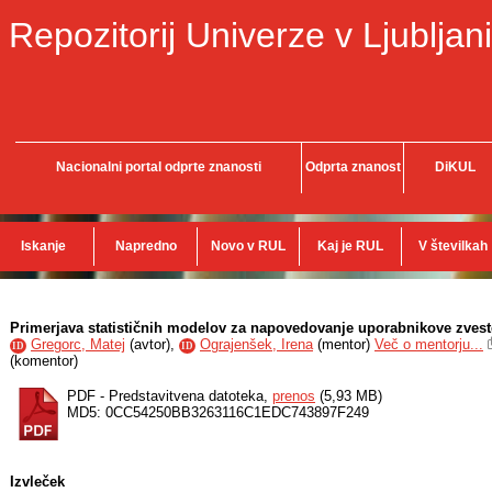
Repozitorij Univerze v Ljubljani
Nacionalni portal odprte znanosti
Odprta znanost
DiKUL
Iskanje
Napredno
Novo v RUL
Kaj je RUL
V številkah
Primerjava statističnih modelov za napovedovanje uporabnikove zvesto
Gregorc, Matej
(
avtor
),
Ograjenšek, Irena
(
mentor
)
Več o mentorju...
ID
ID
(
komentor
)
PDF - Predstavitvena datoteka,
prenos
(5,93 MB)
MD5: 0CC54250BB3263116C1EDC743897F249
Izvleček