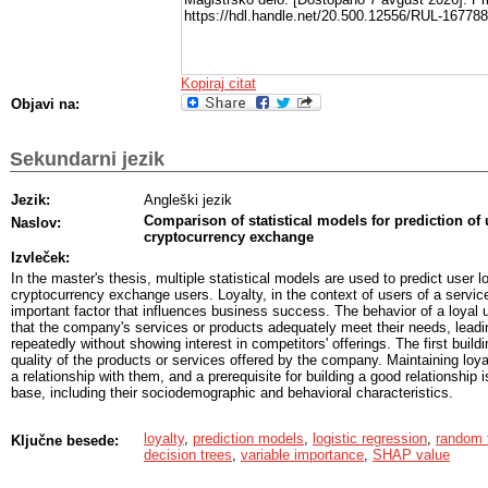
omogočajo interpretacijo kompleksnih modelov. Med tremi uporabljenimi mo
https://hdl.handle.net/20.500.12556/RUL-167788
spremenljivke, ki imajo v vseh podoben vpliv, hkrati pa s primerjanjem me
razlik v vplivu spremenljivk na napoved.
Kopiraj citat
Objavi na:
Sekundarni jezik
Jezik:
Angleški jezik
Comparison of statistical models for prediction of u
Naslov:
cryptocurrency exchange
Izvleček:
In the master's thesis, multiple statistical models are used to predict user 
cryptocurrency exchange users. Loyalty, in the context of users of a servi
important factor that influences business success. The behavior of a loyal use
that the company's services or products adequately meet their needs, lead
repeatedly without showing interest in competitors' offerings. The first buildi
quality of the products or services offered by the company. Maintaining loya
a relationship with them, and a prerequisite for building a good relationship 
base, including their sociodemographic and behavioral characteristics.
The collection and availability of large amounts of data on users and their ac
loyalty
,
prediction models
,
logistic regression
,
random 
Ključne besede:
exchanges allow for a detailed insight into each individual, while also iden
decision trees
,
variable importance
,
SHAP value
of loyal users. Companies can use these insights to maintain and expand th
which can, in turn, impact business performance.