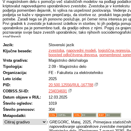
V magistrskem delu s pomočjo več statističnih modelov na podlagi podatko
kriptovalut napovedujemo uporabnikovo zvestobo. Zvestoba je v kontekstu 
podjetja pomemben dejavnik, ki vpliva na uspešnost poslovanja. Vedenje 
podjetja se kaže v njegovem prepričanju, da storitve oz. produkti tega podje
potrebe. Zaradi tega se jih ponovno poslužuje, pri čemer nima interesa po 
Prvi gradnik k zvestobi je kakovost izdelkov in storitev, ki jih podjetja ponuj
uporabnikov pa je pomembno tudi, da gradijo odnos z njimi. Pogoj za graje
poznavanje svoje baze zvestih uporabnikov, tako njihovih sociodemografski
značilnosti.
Jezik:
Slovenski jezik
Zbiranje in dostopnost velikih količin podatkov o uporabnikih in njihovih dej
kriptovalut omogoča podroben vpogled v vsakega posameznika in identificira
zvestoba
,
napovedni modeli
,
logistična regresija
Ključne besede:
uporabnikov. Ta spoznanja podjetja lahko uporabijo za ohranjanje in poveče
boosted odločitvena drevesa
,
pomembnost sprem
uporabnikov, kar lahko vpliva na poslovno uspešnost.
Vrsta gradiva:
Magistrsko delo/naloga
Tipologija:
2.09 - Magistrsko delo
V magistrskem delu so uporabljeni trije različni statistični modeli: logistična
gradient boosted odločitvena drevesa, s katerimi napovedujemo binarno sp
Organizacija:
FE - Fakulteta za elektrotehniko
Dogodek zvestobe je redek, zgolj 2,96% uporabnikov je po definiciji, ki se up
Leto izida:
2025
Statistični modeli so vrednoteni na podlagi občutljivosti in specifičnosti na
povprečja z 8-kratnim prečnim preverjanjem. Modeli grajeni na osnovnem vzo
PID:
20.500.12556/RUL-167788
redke dogodke, kažejo močno pristranskost redkega dogodka. Razlika med o
COBISS.SI-ID:
234034691
specifičnostjo napovedi je velika, pri čemer je točnost napovedi za zveste 
Datum objave v RUL:
12.03.2025
51%). Pristranskost redkega dogodka smo naslovili z metodo podvzorčenja
zmanjšanem vzorcu z enakim razmerjem med zvestimi in ne-zvestimi upora
Število ogledov:
1019
zmanjšanem vzorcu napovedujejo bolj točno, hkrati pa so razlike med občutlj
Število prenosov:
304
občutno manjše. Povprečna vrednost G-povprečja vseh treh modelov je viš
gradient boosting, kjer znaša 89,61%, pri čemer je točnost napovedi za zv
Metapodatki:
:
GREGORC, Matej, 2025,
Primerjava statističn
Pomemben del analize zvestih uporabnikov je tudi razumevanje lastnosti te
napovedovanje uporabnikove zvestobe menjalnici
s pomočjo pomembnosti spremenljivk. Ta je v magistrskem delu vrednoten
Magistrsko delo. [Dostopano 7 avgust 2026]. Pri