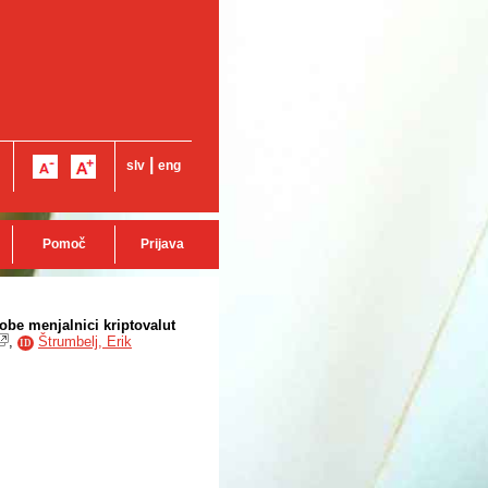
|
slv
eng
Pomoč
Prijava
be menjalnici kriptovalut
,
Štrumbelj, Erik
ID