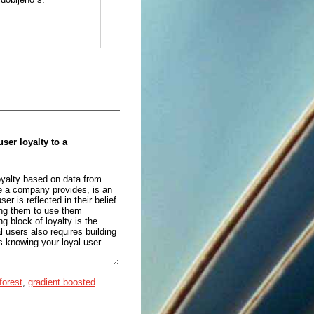
deli lahko najdemo
d modeli zaznamo tudi nekaj
ser loyalty to a
loyalty based on data from
ce a company provides, is an
r is reflected in their belief
ing them to use them
ng block of loyalty is the
l users also requires building
is knowing your loyal user
tivities in cryptocurrency
forest
,
gradient boosted
tifying common characteristics
eir base of such users,