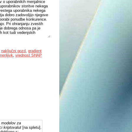
v o uporabnikih menjalnice
uporabnikov storitve nekega
zvestega uporabnika nekega
tja dobro zadovoljijo njegove
uporabi ponudbe konkurence.
ajo. Pri ohranjanju zvestih
nje dobrega odnosa pa je
h kot tudi vedenjskih
avnostih v menjalnicah
nje skupnih lastnosti zvestih
,
naključni gozd
,
gradient
vanje baze zvestih
enljivk
,
vrednost SHAP
 regresija, naključni gozdovi in
remenljivko zvestoba.
orablja v podjetju, zvestih.
povedi ter mere AUC in G-
rcu, brez prilagajanja za
bčutljivostjo in
uporabnike nizka (največ
, kjer modele učimo na
bniki. Modeli na
ivostjo in specifičnostjo
ja od 85% največ pri modelu
este uporabnike 91,70%.
ih modelov za
h oseb, kar lahko analiziramo
 kriptovalut
[na spletu].
a z vrednostmi SHAP, ki
dobljeno s: