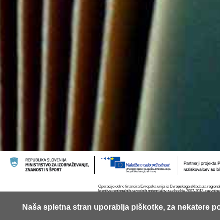
Operacijo delno financira Evropska unija iz Evropskega sklada za regional
krepitve regionalnih razvojnih potencialov za obdobje 2007-2013, razvojne
Naša spletna stran uporablja piškotke, za nekatere po
© 2013 Univerza v Ljubljani
Kontakt
RSS
Piškotki