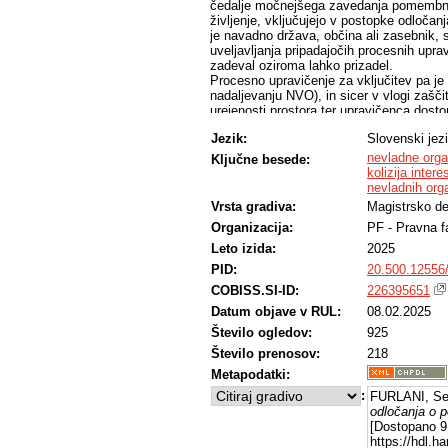
čedalje močnejšega zavedanja pomembnos
življenje, vključujejo v postopke odločan
je navadno država, občina ali zasebnik, 
uveljavljanja pripadajočih procesnih uprav
zadeval oziroma lahko prizadel.
Procesno upravičenje za vključitev pa je
nadaljevanju NVO), in sicer v vlogi zašči
urejenosti prostora ter upravičenca dost
Preko pregleda relevantne mednarodne za
Jezik:
Slovenski jez
ugotovim zahteve ter okvirje, ki jih mor
slovensko pravno ureditev in po preverbi
nevladne orga
Ključne besede:
vloge NVO, ozirajoč se na nadnacionalne
kolizija intere
določenih odprtih vprašanj, kar me napel
nevladnih org
postopkih odločanja. Raziščem širši konce
Vrsta gradiva:
Magistrsko de
deduciram formulacijo javnega interesa v 
Organizacija:
PF - Pravna f
predstavlja postulat za definiranje vlog
razčlembe, druge hipoteze ne zavrnem ni
Leto izida:
2025
pravilen način razumevanja te kompleksn
PID:
20.500.12556
COBISS.SI-ID:
226395651
Datum objave v RUL:
08.02.2025
Število ogledov:
925
Število prenosov:
218
Metapodatki:
:
FURLANI, Seb
odločanja o p
[Dostopano 9 
https://hdl.