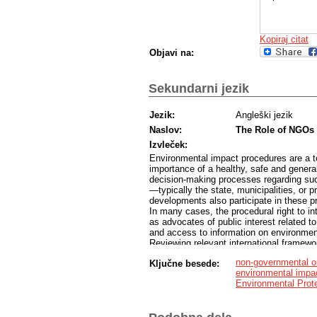
Kopiraj citat
Objavi na:
Sekundarni jezik
Jezik:
Angleški jezik
Naslov:
The Role of NGOs 
Izvleček:
Environmental impact procedures are a to
importance of a healthy, safe and genera
decision-making processes regarding suc
—typically the state, municipalities, or 
developments also participate in these pr
In many cases, the procedural right to 
as advocates of public interest related t
and access to information on environmen
Reviewing relevant international framewo
sources, I identify the requirements and s
non-governmental o
Ključne besede:
verification, I apply these findings to t
environmental impa
adequacy of Slovenia's legal framework in
Environmental Prote
However, I address certain open questio
(in)effectiveness in these decision-maki
which may not be immediately apparent, a