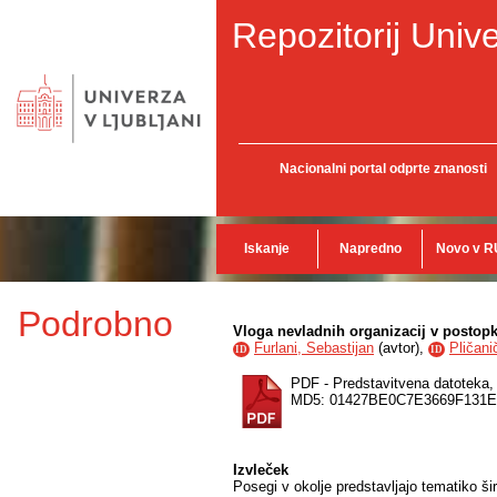
Repozitorij Unive
Nacionalni portal odprte znanosti
Iskanje
Napredno
Novo v R
Podrobno
Vloga nevladnih organizacij v postopk
Furlani, Sebastijan
(
avtor
),
Pličani
ID
ID
PDF - Predstavitvena datoteka
MD5: 01427BE0C7E3669F131
Izvleček
Posegi v okolje predstavljajo tematiko ši