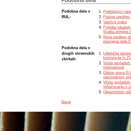
Podobna dela
the full scope of what it may constitute. 
second hypothesis but conclude that a h
this complex subject.
Podobna dela v
Prekletstvo nara
RUL:
Pravna ureditev 
Varstvo zraka
Potrebe lokalnih
študija primera
Nova ureditev g
pravnega reda 
Podobna dela v
drugih slovenskih
Udeležba javnost
konvencije in Z
zbirkah:
Vloga nevladnih 
International
Odnos prava EU 
nacionalnem pr
Vloga nevladnih
vključevanju v o
Obrazložitev odl
Nazaj