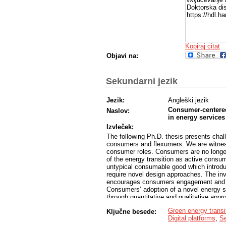
Doktorska dis
https://hdl.
Kopiraj citat
Objavi na:
Sekundarni jezik
Jezik:
Angleški jezik
Consumer-centere
Naslov:
in energy services
Izvleček:
The following Ph.D. thesis presents chall
consumers and flexumers. We are witness
consumer roles. Consumers are no longer
of the energy transition as active consum
untypical consumable good which introdu
require novel design approaches. The invi
encourages consumers engagement and im
Consumers’ adoption of a novel energy se
through quantitative and qualitative app
from its introduction to actual Slovenian
Green energy transi
Ključne besede:
IoT device and introduction of consumer-c
Digital platforms
,
Se
with focus on the user interface and feed