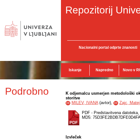
Repozitorij Unive
Nacionalni portal odprte znanosti
Iskanje
Napredno
Novo v R
Podrobno
K odjemalcu usmerjen metodološki okv
storitve
MILEV, IVANA
(
avtor
),
Zajc, Matej
ID
ID
PDF - Predstavitvena datoteka
MD5: 75D3FE2BDB7DFE0D4F
Izvleček