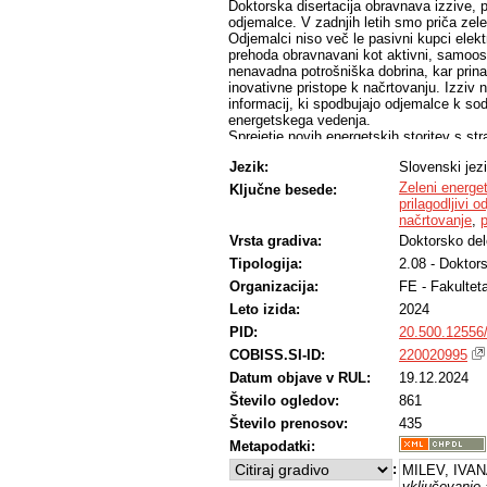
Doktorska disertacija obravnava izzive, 
odjemalce. V zadnjih letih smo priča zel
Odjemalci niso več le pasivni kupci elek
prehoda obravnavani kot aktivni, samooskrb
nenavadna potrošniška dobrina, kar prina
inovativne pristope k načrtovanju. Izziv 
informacij, ki spodbujajo odjemalce k so
energetskega vedenja.
Sprejetje novih energetskih storitev s str
raziskovali s pomočjo kvantitativnih in k
Jezik:
Slovenski jez
vpoglede in rezultate uvedbe nove energe
vključitev odjemalcev, integracija IoT na
Zeleni energe
Ključne besede:
predstavljena zasnova platforme, s poud
prilagodljivi 
Sledijo rezultati testiranja prototipov, an
načrtovanje
,
p
strani odjemalcev.
Vrsta gradiva:
Doktorsko del
Plod raziskovalnega dela je predlagani m
Tipologija:
2.08 - Doktors
omogoča prehod odjemalcev od pasivnih v
načrtovalnih korakov za razvoj energetskih
Organizacija:
FE - Fakultet
ključne podatke za modeliranje aktivnih od
Leto izida:
2024
odjemalcev; in (b) proces oblikovanja en
ustvarjanje prostorskih in časovnih povr
PID:
20.500.12556
pripomogla pri reševanju izzivov, kot so: 
COBISS.SI-ID:
220020995
odjemalcev in odločevalcev, dinamika trga,
Datum objave v RUL:
19.12.2024
oblikovalci politik in ponudniki storitev n
Število ogledov:
861
Število prenosov:
435
Metapodatki:
:
MILEV, IVAN
vključevanje 