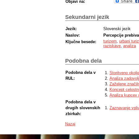
Objavi na:
Sekundarni jezik
Jezik:
Slovenski jezik
Naslov:
Percepcije prebiv
turizem
,
urbani tur
Ključne besede:
raziskave
,
analiza
Podobna dela
Podobna dela v
Storitveno okolj
RUL:
Analiza zadovol
Zaželene značil
Koncept celostn
Analiza kupcev 
Podobna dela v
drugih slovenskih
Zaznavanje vpliv
zbirkah:
Nazaj