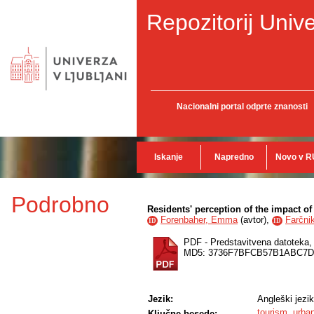
Repozitorij Unive
Nacionalni portal odprte znanosti
Iskanje
Napredno
Novo v R
Podrobno
Residents' perception of the impact of
Forenbaher, Emma
(
avtor
),
Farčni
ID
ID
PDF - Predstavitvena datoteka
MD5: 3736F7BFCB57B1ABC7D
Jezik:
Angleški jezik
tourism
,
urba
Ključne besede: