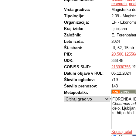
research
,
ana
Vrsta gradiva:
Magistrsko de
Tipologija:
2.09 - Magist
Organizacija:
EF - Ekonoms
Kraj izida:
Ljubljana
Založnik:
E. Forenbahe
Leto izida:
2024
Št. strani:
III, 52, 15 str.
PID:
20.500.12556
UDK:
338.48
COBISS.SI-ID:
213930755
Datum objave v RUL:
06.12.2024
Število ogledov:
719
Število prenosov:
143
Metapodatki:
:
FORENBAHE
Christmas adv
delo. Ljublja
s: https://hd
Kopiraj citat