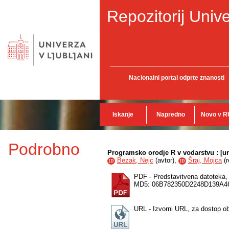
Repozitorij Unive
Nacionalni portal odprte znanosti
Iskanje
Napredno
Novo v R
Podrobno
Programsko orodje R v vodarstvu : [un
Bezak, Nejc
(
avtor
),
Šraj, Mojca
(
ID
ID
PDF - Predstavitvena datoteka
MD5: 06B782350D2248D139A4
URL - Izvorni URL, za dostop o