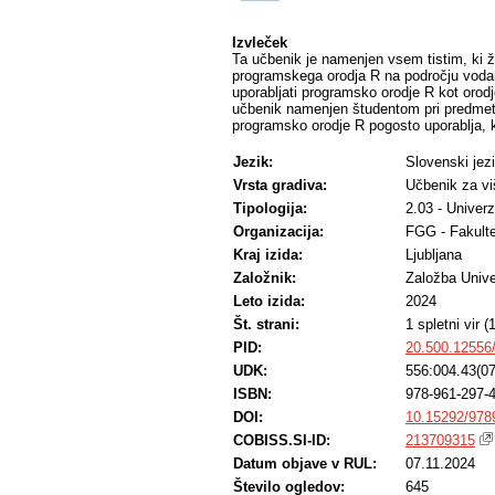
Izvleček
Ta učbenik je namenjen vsem tistim, ki že
programskega orodja R na področju vodars
uporabljati programsko orodje R kot orodj
učbenik namenjen študentom pri predmetu
programsko orodje R pogosto uporablja, ko
Jezik:
Slovenski jez
Vrsta gradiva:
Učbenik za vi
Tipologija:
2.03 - Univerz
Organizacija:
FGG - Fakulte
Kraj izida:
Ljubljana
Založnik:
Založba Univ
Leto izida:
2024
Št. strani:
1 spletni vir 
PID:
20.500.12556
UDK:
556:004.43(07
ISBN:
978-961-297-
DOI:
10.15292/978
COBISS.SI-ID:
213709315
Datum objave v RUL:
07.11.2024
Število ogledov:
645