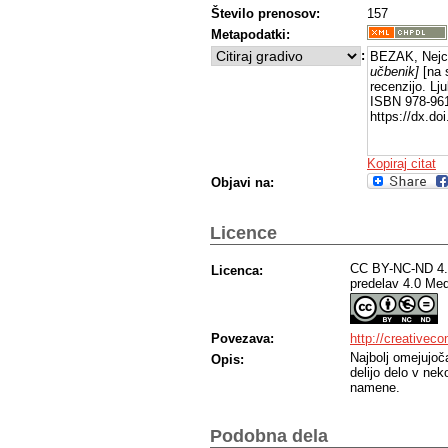
Število prenosov:
157
Metapodatki:
:
BEZAK, Nejc
učbenik]
[na s
recenzijo. Lj
ISBN 978-961
https://dx.d
Kopiraj citat
Objavi na:
Licence
CC BY-NC-ND 4.0
Licenca:
predelav 4.0 Me
Povezava:
http://creativec
Najbolj omejujoč
Opis:
delijo delo v ne
namene.
Podobna dela