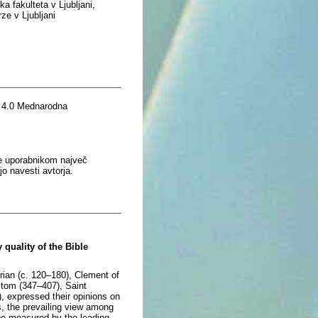
 fakulteta v Ljubljani,
ze v Ljubljani
 4.0 Mednarodna
je uporabnikom največ
o navesti avtorja.
 quality of the Bible
yrian (c. 120–180), Clement of
stom (347–407), Saint
 expressed their opinions on
es, the prevailing view among
t be measured by the leading