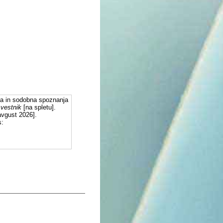
 in sodobna spoznanja
 vestnik
[na spletu].
avgust 2026].
s: