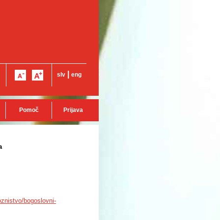
|
slv
eng
Pomoč
Prijava
a
loznistvo/bogoslovni-