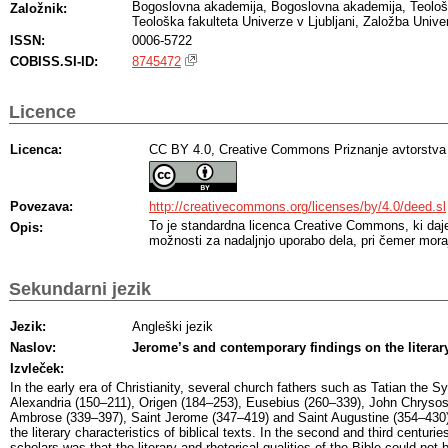
Bogoslovna akademija, Bogoslovna akademija, Teološka
Založnik:
Teološka fakulteta Univerze v Ljubljani, Založba Univer
ISSN:
0006-5722
COBISS.SI-ID:
8745472
Licence
Licenca:
CC BY 4.0, Creative Commons Priznanje avtorstva
Povezava:
http://creativecommons.org/licenses/by/4.0/deed.sl
To je standardna licenca Creative Commons, ki da
Opis:
možnosti za nadaljnjo uporabo dela, pri čemer moraj
Sekundarni jezik
Jezik:
Angleški jezik
Naslov:
Jerome’s and contemporary findings on the literary
Izvleček:
In the early era of Christianity, several church fathers such as Tatian the S
Alexandria (150–211), Origen (184–253), Eusebius (260–339), John Chryso
Ambrose (339–397), Saint Jerome (347–419) and Saint Augustine (354–430),
the literary characteristics of biblical texts. In the second and third centuri
scholars was that the literary and rhetorical qualities of the Bible could no