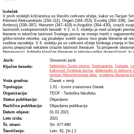
Izvleček
V prvih stoletjih krščanstva so številni cerkveni očetje, kakor so Tacijan Sir
Klement Aleksandrijski (150–111), Origen (184–253), Evzebij (260–339), Ja
Ambrozij (339–397), Hieronim (347–419) in Avguštin (354–430), izrazili svoje
lastnostih svetopisemskih besedil. V 2. in 3. stoletju je med učenjaki prev
literarne in retorične lastnosti Svetega pisma ne morejo meriti z najpomem
grško-rimske retorike, saj pisateljev svetih spisov niso gnale literarne ali r
vsebina razodetja. V 4. stoletju pa so cerkveni očetje širokega znanja in li
pismu prepoznali nekatere izrazite lastnosti literature. Ta prispevek obrav
Hieronymus), ljubitelja klasične literature in latinsko-grške dvojezičnosti, ki
izvirnih jezikov in napisal veliko svetopisemskih komentarjev in pisem. Hie
Jezik:
Slovenski jezik
pretanjeno občutljivostjo za lepoto jezika. Bolj prepričljivo kakor katerikoli
učenjak je dokazal, da je hebrejska Stara zaveza umetniška na svoj posebni
hebrejsko Sveto pismo
,
Septuaginta
,
Vulgata
,
ce
Ključne besede:
literarne zvrsti Svetega pisma umetniško vrednost kot literatura in jih je mog
kakovost Svetega pisma
,
dobesedni in duhovni
uporabi literarnih konvencij, ki so oblikovale Staro zavezo. Prispevek se o
pomen Hieronimovega dela
,
moderna literarna kri
uvode v njegove prevode svetopisemskih knjig, na njegova pisma in svetop
Vrsta gradiva:
Članek v reviji
najbolje kažejo njegovo prepričanje o umetniški kakovosti Svetega pisma.
Tipologija:
1.01 - Izvirni znanstveni članek
Organizacija:
TEOF - Teološka fakulteta
Status publikacije:
Objavljeno
Različica publikacije:
Objavljena publikacija
Datum objave:
01.01.2021
Leto izida:
2021
Št. strani:
Str. 477-490
Številčenje:
Letn. 81, [št.] 2