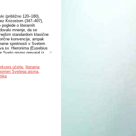
ski (približno 120–180),
nez Krizostom (347–407),
 poglede o literarnih
ladovalo mnenje, da se
bnejšim standardom klasične
etorične konvencije, ampak
terarne spretnosti v Svetem
nava sv. Hieronima (Eusebius
 je Sveto pismo prevajal iz
ronim je bil umetnik besede s
 drug starodavni svetopisemski
 način. Ugotovil je, da imajo
rkveni očetje
,
literarna
oče najbolje razločiti ob
 pomen Svetega pisma
,
sredotoča na Hieronimove
tika
isemske komentarje, ki