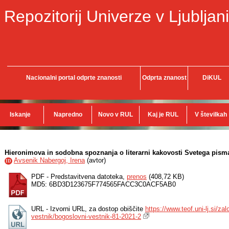
Repozitorij Univerze v Ljubljani
Nacionalni portal odprte znanosti
Odprta znanost
DiKUL
Iskanje
Napredno
Novo v RUL
Kaj je RUL
V številkah
Hieronimova in sodobna spoznanja o literarni kakovosti Svetega pism
Avsenik Nabergoj, Irena
(
avtor
)
ID
PDF - Predstavitvena datoteka,
prenos
(408,72 KB)
MD5: 6BD3D123675F774565FACC3C0ACF5AB0
URL - Izvorni URL, za dostop obiščite
https://www.teof.uni-lj.si/za
vestnik/bogoslovni-vestnik-81-2021-2