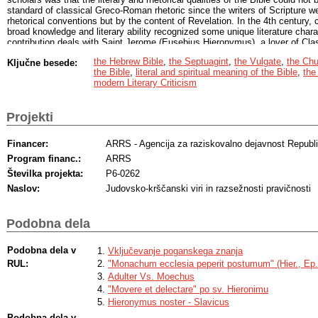
standard of classical Greco-Roman rhetoric since the writers of Scripture wer
rhetorical conventions but by the content of Revelation. In the 4th century, 
broad knowledge and literary ability recognized some unique literature charac
contribution deals with Saint Jerome (Eusebius Hieronymus), a lover of Class
LatinGreek bilingual, who translated the Bible from original languages and w
the Hebrew Bible
,
the Septuagint
,
the Vulgate
,
the Chu
Ključne besede:
commentaries and letters. Jerome was an artist of the Word with a subtle sen
the Bible
,
literal and spiritual meaning of the Bible
,
the
language. He demonstrated more convincingly than any other ancient biblic
modern Literary Criticism
Old Testament shows its own unique way of being profoundly artistic. He fou
the Bible have an artistic value as literature and can best be distinguished t
conventions that shaped the Old Testament. This contribution focuses on Je
Projekti
translations of the biblical books, to his letters and his biblical commentar
his belief in the artistic quality of the Bible.
Financer:
ARRS - Agencija za raziskovalno dejavnost Republi
Program financ.:
ARRS
Številka projekta:
P6-0262
Naslov:
Judovsko-krščanski viri in razsežnosti pravičnosti
Podobna dela
Podobna dela v
Vključevanje poganskega znanja
RUL:
"Monachum ecclesia peperit postumum" (Hier., Ep.
Adulter Vs. Moechus
"Movere et delectare" po sv. Hieronimu
Hieronymus noster - Slavicus
Podobna dela v