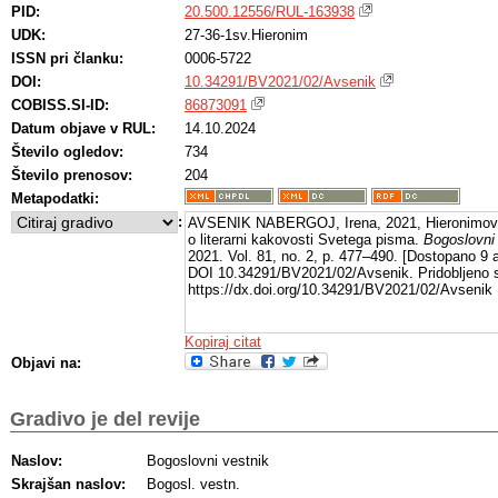
PID:
20.500.12556/RUL-163938
UDK:
27-36-1sv.Hieronim
ISSN pri članku:
0006-5722
DOI:
10.34291/BV2021/02/Avsenik
COBISS.SI-ID:
86873091
Datum objave v RUL:
14.10.2024
Število ogledov:
734
Število prenosov:
204
Metapodatki:
:
AVSENIK NABERGOJ, Irena, 2021, Hieronimova
o literarni kakovosti Svetega pisma.
Bogoslovni
2021. Vol. 81, no. 2, p. 477–490. [Dostopano 9 
DOI 10.34291/BV2021/02/Avsenik. Pridobljeno 
https://dx.doi.org/10.34291/BV2021/02/Avsenik
Kopiraj citat
Objavi na:
Gradivo je del revije
Naslov:
Bogoslovni vestnik
Skrajšan naslov:
Bogosl. vestn.