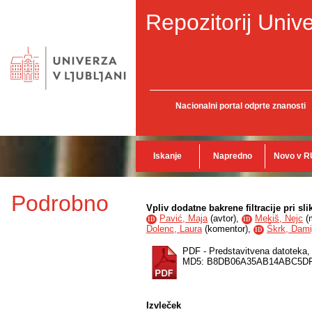
Repozitorij Unive
Nacionalni portal odprte znanosti
Iskanje
Napredno
Novo v R
Podrobno
Vpliv dodatne bakrene filtracije pri s
Pavić, Maja
(
avtor
),
Mekiš, Nejc
(
ID
ID
Dolenc, Laura
(
komentor
),
Škrk, Dami
ID
PDF - Predstavitvena datoteka
MD5: B8DB06A35AB14ABC5D
Izvleček