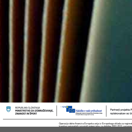
Operacijo delno financira Evropska unija iz Evropskega sklada za regional
krepitve regionalnih razvojnih potencialov za obdobje 2007-2013, razvojne