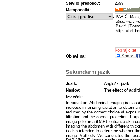
Število prenosov:
2599
Metapodatki:
:
PAVIĆ, Maja
abdomna : ma
Pavić. [Dosto
https://hdl.
Kopiraj citat
Objavi na:
Sekundarni jezik
Jezik:
Angleški jezik
Naslov:
The effect of addi
Izvleček:
Introduction: Abdominal imaging is class
increase in ionizing radiation to obtain a
reduced by the correct choice of exposure
filtration and the correct projection. Pu
image pole area (DAP), entrance skin do
imaging the abdomen with different thic
is also intended to determine whether the
image. Methods: We conducted the researc