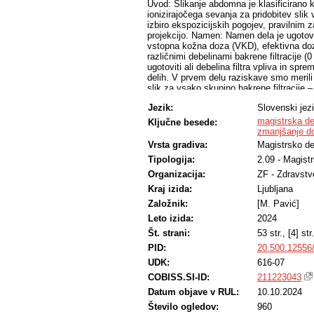
Uvod: Slikanje abdomna je klasificirano k
ionizirajočega sevanja za pridobitev slik
izbiro ekspozicijskih pogojev, pravilnim z
projekcijo. Namen: Namen dela je ugotovi
vstopna kožna doza (VKD), efektivna doz
različnimi debelinami bakrene filtracije
ugotoviti ali debelina filtra vpliva in s
delih. V prvem delu raziskave smo merili
slik za vsako skupino bakrene filtracije 
pacientih, ki so bili napoteni na rentgen
Jezik:
Slovenski jez
vseh pacientih smo beležili maso in viš
na izbrane organe, ter vse navedene param
magistrska de
Ključne besede:
rentgenograme so na koncu neodvisno oceni
zmanjšanje d
Slovenj Gradec. Rezultati in razprava: R
Vrsta gradiva:
Magistrsko de
meritvah tako na fantomu kot na pacientih 
Tipologija:
2.09 - Magist
VKD. Pri meritvah efektivne doze na fant
medtem ko statistični značilnih razlik na
Organizacija:
ZF - Zdravstv
(p=0,021), ledvici (p=0,007), nadledvičn
Kraj izida:
Ljubljana
statistično značilne razlike pri uporabi ra
kakovosti slik ni bilo statistično značilni
Založnik:
[M. Pavić]
značilnih razlik pri nobenem od merjenih 
Leto izida:
2024
dodatne bakrene filtracije v našem primer
Št. strani:
53 str., [4] str.
verjetno posledica večje razdalje gorišče
PID:
20.500.12556
UDK:
616-07
COBISS.SI-ID:
211223043
Datum objave v RUL:
10.10.2024
Število ogledov:
960