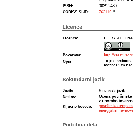
Engineers and Techn
ISSN:
0039-2480
COBISS.SI-ID:
762116
Licence
Licenca:
CC BY 4.0, Crea
Povezava:
http://creativec
To je standardna
Opis:
možnosti za nada
Sekundarni jezik
Jezik:
Slovenski jezik
Ocena površinske 
Naslov:
z uporabo inverzn
površinska tempera
Ključne besede:
energijskim ravnov
Podobna dela