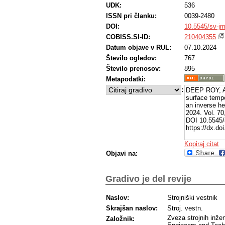
UDK:
536
ISSN pri članku:
0039-2480
DOI:
10.5545/sv-j
COBISS.SI-ID:
210404355
Datum objave v RUL:
07.10.2024
Število ogledov:
767
Število prenosov:
895
Metapodatki:
:
DEEP ROY, A
surface tempe
an inverse h
2024. Vol. 70
DOI 10.5545/
https://dx.do
Kopiraj citat
Objavi na:
Gradivo je del revije
Naslov:
Strojniški vestnik
Skrajšan naslov:
Stroj. vestn.
Zveza strojnih inžen
Založnik: