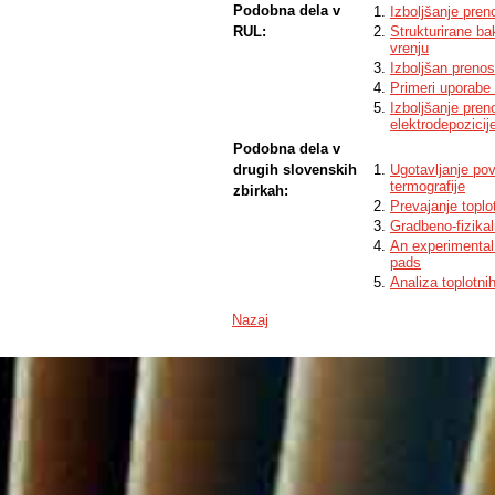
Podobna dela v
Izboljšanje pren
RUL:
Strukturirane ba
vrenju
Izboljšan prenos
Primeri uporabe
Izboljšanje pren
elektrodepozicij
Podobna dela v
drugih slovenskih
Ugotavljanje pov
termografije
zbirkah:
Prevajanje toplo
Gradbeno-fizikal
An experimental 
pads
Analiza toplotn
Nazaj