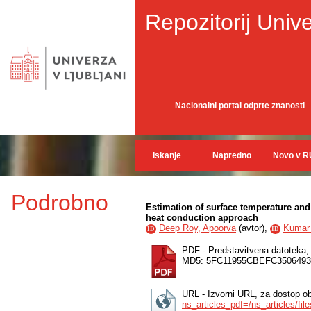
Repozitorij Unive
Nacionalni portal odprte znanosti
Iskanje
Napredno
Novo v R
Podrobno
Estimation of surface temperature and 
heat conduction approach
Deep Roy, Apoorva
(
avtor
),
Kumar 
ID
ID
PDF - Predstavitvena datoteka
MD5: 5FC11955CBEFC350649
URL - Izvorni URL, za dostop o
ns_articles_pdf=/ns_articles/fi