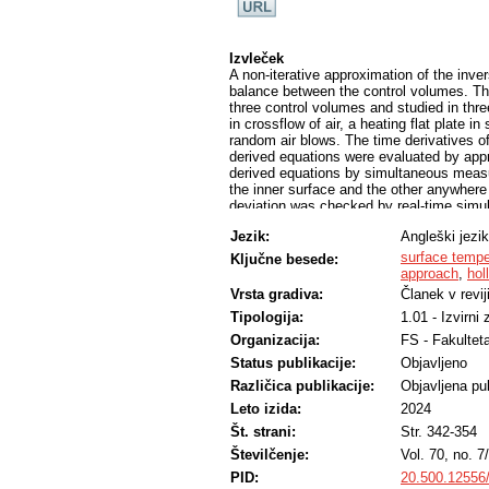
Izvleček
A non-iterative approximation of the in
balance between the control volumes. Th
three control volumes and studied in thre
in crossflow of air, a heating flat plate in 
random air blows. The time derivatives o
derived equations were evaluated by app
derived equations by simultaneous measur
the inner surface and the other anywhere
deviation was checked by real-time simu
surface along the normal surface. Compa
Jezik:
Angleški jezik
using the derived equations and the real
cylinder, within 0.03 % for the plate in s
surface tempe
Ključne besede:
estimated using these time histories wer
approach
,
hol
for all cases. Estimates from the derive
Vrsta gradiva:
Članek v revij
literature, and a wind tunnel experiment fo
Tipologija:
1.01 - Izvirni
was conducted, for which they also sho
Organizacija:
FS - Fakulteta
Status publikacije:
Objavljeno
Različica publikacije:
Objavljena pub
Leto izida:
2024
Št. strani:
Str. 342-354
Številčenje:
Vol. 70, no. 7
PID:
20.500.12556