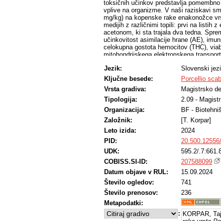
toksičnih učinkov predstavlja pomembno o
vplive na organizme. V naši raziskavi smo
mg/kg) na kopenske rake enakonožce vrste
medijih z različnimi topili: prvi na listih z 
acetonom, ki sta trajala dva tedna. Spreml
učinkovitost asimilacije hrane (AE), imu
celokupna gostota hemocitov (THC), viabi
mitohondrijskega elektronskega transport
so pokazali, da DEHP večinoma ni bistve
Jezik:
Slovenski jez
prehranjevanja in iztrebljanja pri poskusi
DEHP) ter zmanjšanja AE pri nižji konce
Ključne besede:
Porcellio scab
nespremenjeni z nekaj izjemami, kjer so
Vrsta gradiva:
Magistrsko de
DEHP) in THC (5 mg/kg DEHP) v poskusih
nižjih koncentracijah (0.5 in 5 mg/kg DEH
Tipologija:
2.09 - Magist
zmanjšanja prišlo pri najvišji koncentrac
Organizacija:
BF - Biotehni
z etilacetatom zmanjšala pri koncentracij
Založnik:
[T. Korpar]
koncentracijah (0.5 in 5 mg/kg DEHP), me
tako na listih z acetonom kot v zemlji. 
Leto izida:
2024
prehranjevalne in imunske parametre. Kadar 
PID:
20.500.12556
pri vseh testiranih koncentracijah. Ugot
potrebo po nadaljnjih raziskavah.
UDK:
595.2/.7:661.
COBISS.SI-ID:
207588099
Datum objave v RUL:
15.09.2024
Število ogledov:
741
Število prenosov:
236
Metapodatki:
:
KORPAR, Taj