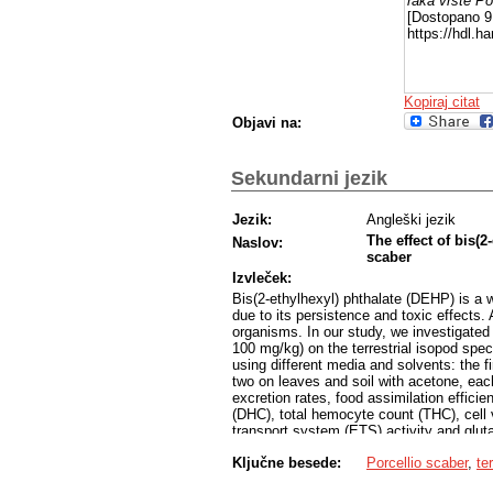
raka vrste Po
[Dostopano 9 
https://hdl.
Kopiraj citat
Objavi na:
Sekundarni jezik
Jezik:
Angleški jezik
The effect of bis(2
Naslov:
scaber
Izvleček:
Bis(2-ethylhexyl) phthalate (DEHP) is a w
due to its persistence and toxic effects.
organisms. In our study, we investigated 
100 mg/kg) on the terrestrial isopod spe
using different media and solvents: the f
two on leaves and soil with acetone, eac
excretion rates, food assimilation effic
(DHC), total hemocyte count (THC), cell v
transport system (ETS) activity and gluta
DEHP generally had no significant effect
Ključne besede:
Porcellio scaber
,
te
feeding and excretion in the leaf-aceton
and reduced AE at lower concentrations