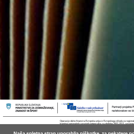
Operacijo delno financira Evropska unija iz Evropskega sklada za regional
krepitve regionalnih razvojnih potencialov za obdobje 2007-2013, razvojne
Naša spletna stran uporablja piškotke, za nekatere po