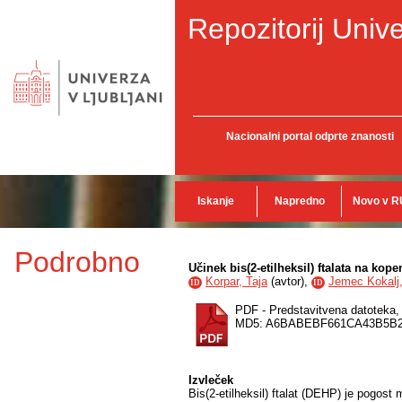
Repozitorij Unive
Nacionalni portal odprte znanosti
Iskanje
Napredno
Novo v R
Podrobno
Učinek bis(2-etilheksil) ftalata na kop
Korpar, Taja
(
avtor
),
Jemec Kokalj,
ID
ID
PDF - Predstavitvena datoteka
MD5: A6BABEBF661CA43B5B
Izvleček
Bis(2-etilheksil) ftalat (DEHP) je pogost 