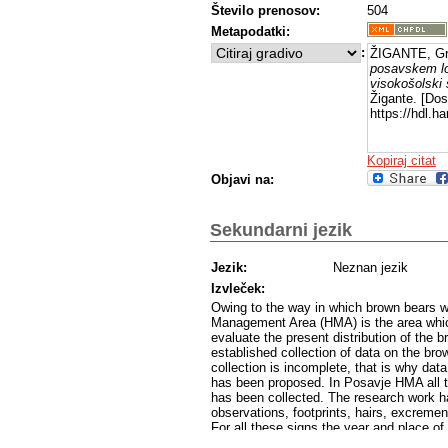
Število prenosov:
504
Metapodatki:
:
ŽIGANTE, Gr
posavskem lo
visokošolski 
Žigante. [Dos
https://hdl.
Kopiraj citat
Objavi na:
Sekundarni jezik
Jezik:
Neznan jezik
Izvleček:
Owing to the way in which brown bears w
Management Area (HMA) is the area which 
evaluate the present distribution of the 
established collection of data on the br
collection is incomplete, that is why dat
has been proposed. In Posavje HMA all th
has been collected. The research work ha
observations, footprints, hairs, excreme
For all these signs the year and place o
observer,the estimated age and weight wh