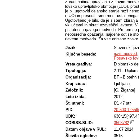
Zaradi načina upravljanja z rjavim medve
lovsko upravljalsko območje (LUO), pros
je bil ugotoviti dejansko stanje razširj
(LUO) in presoditi smotrnost ustaljenega
Ugotovljeno je bilo, da je sistem zbiranja
vključeval in hkrati ozaveščal javnost. V
prisotnosti rjavega medveda. Pri tem se j
neposredna opažanja, najdene odtise stop
rjavega medveda. Za vse opisane znake je
ime opazovalca, ocenjena je bila starost i
Jezik:
Slovenski jez
fotodokumentacija. Rezultati so pokazali,
rjavega medveda v Posavskem LUO v zadnji
rjavi medved
Ključne besede:
se je tudi število srečanj in konflikto
Posavsko lov
največ znakov prisotnosti zbranih na j
Vrsta gradiva:
Diplomsko de
območje prisotnosti medveda je severni 
Tipologija:
2.11 - Diplom
Organizacija:
BF - Biotehni
Kraj izida:
Ljubljana
Založnik:
[G. Žigante]
Leto izida:
2012
Št. strani:
IX, 47 str.
PID:
20.500.12556
UDK:
630*15(497.4
COBISS.SI-ID:
3503782
Datum objave v RUL:
11.07.2014
Število ogledov:
3515