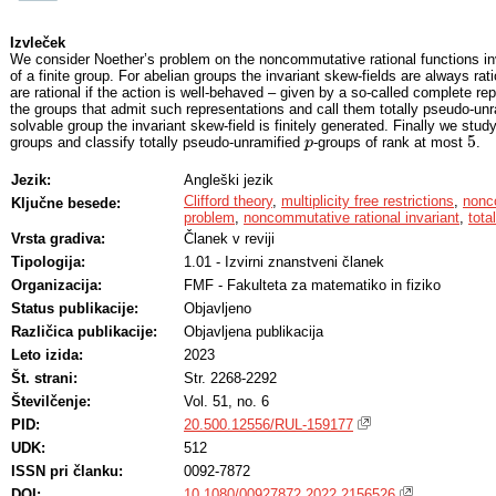
Izvleček
We consider Noether’s problem on the noncommutative rational functions inv
of a finite group. For abelian groups the invariant skew-fields are always rat
are rational if the action is well-behaved – given by a so-called complete r
the groups that admit such representations and call them totally pseudo-unr
solvable group the invariant skew-field is finitely generated. Finally we stud
5
groups and classify totally pseudo-unramified
-groups of rank at most
.
p
p
5
Jezik:
Angleški jezik
Clifford theory
,
multiplicity free restrictions
,
nonc
Ključne besede:
problem
,
noncommutative rational invariant
,
tota
Vrsta gradiva:
Članek v reviji
Tipologija:
1.01 - Izvirni znanstveni članek
Organizacija:
FMF - Fakulteta za matematiko in fiziko
Status publikacije:
Objavljeno
Različica publikacije:
Objavljena publikacija
Leto izida:
2023
Št. strani:
Str. 2268-2292
Številčenje:
Vol. 51, no. 6
PID:
20.500.12556/RUL-159177
UDK:
512
ISSN pri članku:
0092-7872
DOI:
10.1080/00927872.2022.2156526