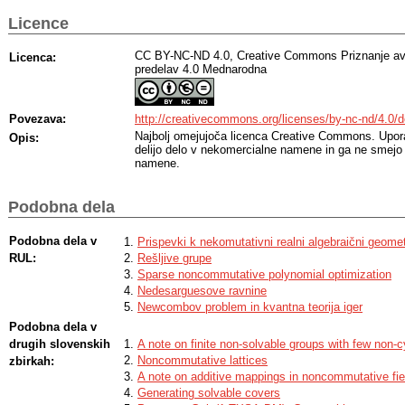
Licence
CC BY-NC-ND 4.0, Creative Commons Priznanje av
Licenca:
predelav 4.0 Mednarodna
Povezava:
http://creativecommons.org/licenses/by-nc-nd/4.0/d
Najbolj omejujoča licenca Creative Commons. Upora
Opis:
delijo delo v nekomercialne namene in ga ne smejo
namene.
Podobna dela
Podobna dela v
Prispevki k nekomutativni realni algebraični geometr
RUL:
Rešljive grupe
Sparse noncommutative polynomial optimization
Nedesarguesove ravnine
Newcombov problem in kvantna teorija iger
Podobna dela v
drugih slovenskih
A note on finite non-solvable groups with few non-
Noncommutative lattices
zbirkah:
A note on additive mappings in noncommutative fie
Generating solvable covers