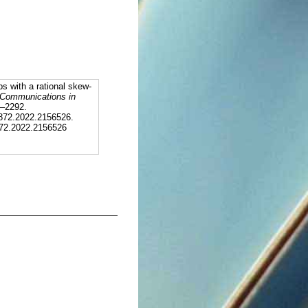
 with a rational skew-
Communications in
8–2292.
872.2022.2156526.
7872.2022.2156526