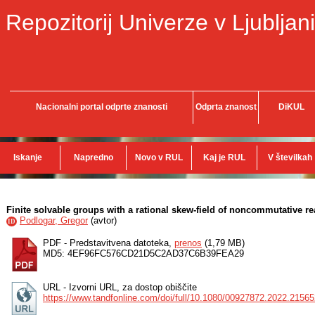
Repozitorij Univerze v Ljubljani
Nacionalni portal odprte znanosti
Odprta znanost
DiKUL
Iskanje
Napredno
Novo v RUL
Kaj je RUL
V številkah
Finite solvable groups with a rational skew-field of noncommutative rea
Podlogar, Gregor
(
avtor
)
ID
PDF - Predstavitvena datoteka,
prenos
(1,79 MB)
MD5: 4EF96FC576CD21D5C2AD37C6B39FEA29
URL - Izvorni URL, za dostop obiščite
https://www.tandfonline.com/doi/full/10.1080/00927872.2022.2156