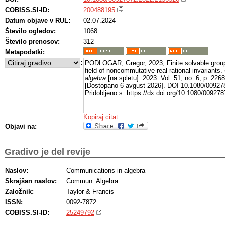
COBISS.SI-ID:
200488195
Datum objave v RUL:
02.07.2024
Število ogledov:
1068
Število prenosov:
312
Metapodatki:
:
PODLOGAR, Gregor, 2023, Finite solvable groups
field of noncommutative real rational invariants.
algebra
[na spletu]. 2023. Vol. 51, no. 6, p. 226
[Dostopano 6 avgust 2026]. DOI 10.1080/00927
Pridobljeno s: https://dx.doi.org/10.1080/0092
Kopiraj citat
Objavi na:
Gradivo je del revije
Naslov:
Communications in algebra
Skrajšan naslov:
Commun. Algebra
Založnik:
Taylor & Francis
ISSN:
0092-7872
COBISS.SI-ID:
25249792