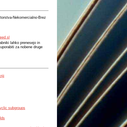
torstva-Nekomercialno-Brez
eed.sl
bniki lahko prenesejo in
 uporabiti za nobene druge
iji
cyclic subgroups
lds