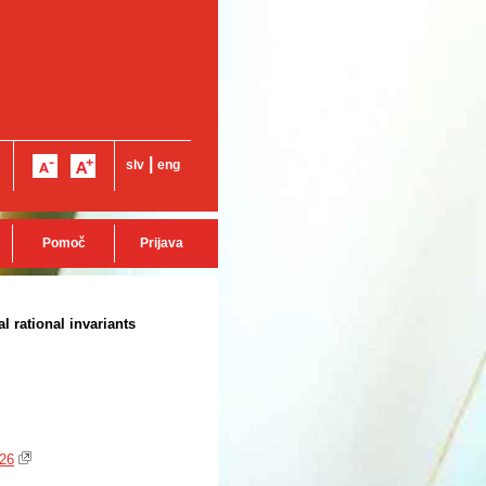
|
slv
eng
Pomoč
Prijava
l rational invariants
526