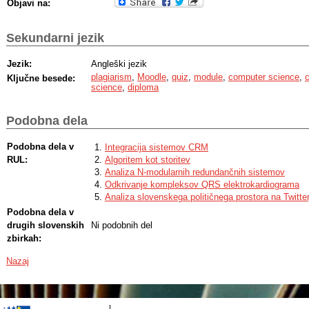
Objavi na:
Sekundarni jezik
Jezik:
Angleški jezik
plagiarism
,
Moodle
,
quiz
,
module
,
computer science
,
Ključne besede:
science
,
diploma
Podobna dela
Podobna dela v
Integracija sistemov CRM
RUL:
Algoritem kot storitev
Analiza N-modularnih redundančnih sistemov
Odkrivanje kompleksov QRS elektrokardiograma
Analiza slovenskega političnega prostora na Twitter
Podobna dela v
drugih slovenskih
Ni podobnih del
zbirkah:
Nazaj