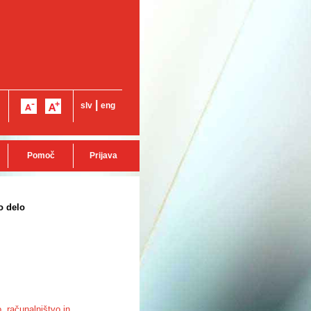
|
slv
eng
Pomoč
Prijava
o delo
o
,
računalništvo in