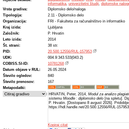
informatika
,
univerzitetni študij
,
diplomske nalog
Vrsta gradiva:
Diplomsko delo/naloga
Tipologija:
2.11 - Diplomsko delo
Organizacija:
FRI - Fakulteta za računalništvo in informatiko
Kraj izida:
Ljubljana
Založnik:
P. Hrvatin
Leto izida:
2014
Št. strani:
38 str.
PID:
20.500.12556/RUL-157953
UDK:
004.9:343.533(043.2)
COBISS.SI-ID:
10781268
Datum objave v RUL:
26.05.2024
Število ogledov:
840
Število prenosov:
167
Metapodatki:
:
HRVATIN, Peter, 2014,
Modul za analizo plagiato
sistemu Moodle : diplomsko delo
[na spletu]. Di
P. Hrvatin. [Dostopano 8 avgust 2026]. Pridoblje
https://hdl.handle.net/20.500.12556/RUL-157953
Kopiraj citat