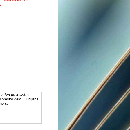
e
rstva pri kvizih v
plomsko delo. Ljubljana :
no s: