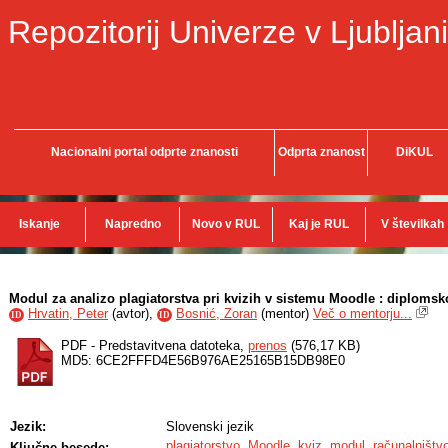
Repozitorij Univerze v Ljubljani
Nacionalni portal odprte znanosti
Odprta znanost
DiKUL
Iskanje
Napredno
Novo v RUL
Kaj je RUL
V številkah
Modul za analizo plagiatorstva pri kvizih v sistemu Moodle : diplomsk
Hrvatin, Peter
(
avtor
),
Bosnić, Zoran
(
mentor
)
Več o mentorju...
ID
ID
PDF - Predstavitvena datoteka,
prenos
(576,17 KB)
MD5: 6CE2FFFD4E56B976AE25165B15DB98E0
Jezik:
Slovenski jezik
plagiatorstvo
,
Moodle
,
kviz
,
modul
,
računalništv
Ključne besede: