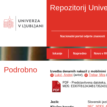
Repozitorij Unive
Nacionalni portal odprte znanosti
Iskanje
Napredno
Novo v R
Podrobno
Izvedba denarnih nakazil z mobilnimi
Lukić, Andrej
(
avtor
),
Trebar, Mira
ID
ID
PDF - Predstavitvena datoteka
MD5: ED07FB12A34B17352431
Jezik:
Slovenski jez
NFC
,
NDEF
,
Ključne besede: