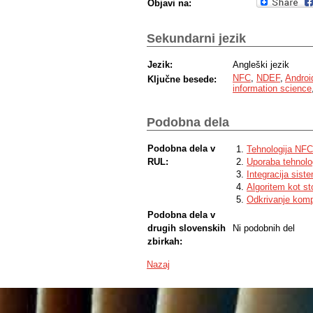
Objavi na:
Sekundarni jezik
Jezik:
Angleški jezik
NFC
,
NDEF
,
Andro
Ključne besede:
information science
Podobna dela
Podobna dela v
Tehnologija NFC 
RUL:
Uporaba tehnolog
Integracija sis
Algoritem kot st
Odkrivanje kom
Podobna dela v
drugih slovenskih
Ni podobnih del
zbirkah:
Nazaj