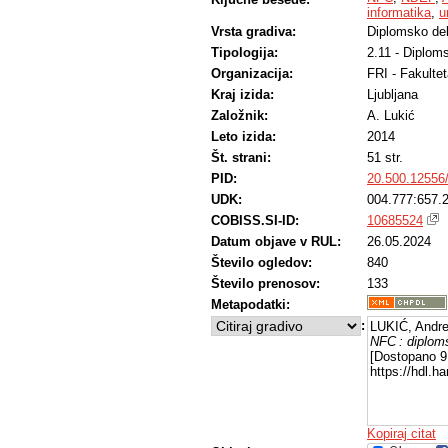
informatika
,
u
Vrsta gradiva:
Diplomsko de
Tipologija:
2.11 - Diplom
Organizacija:
FRI - Fakultet
Kraj izida:
Ljubljana
Založnik:
A. Lukić
Leto izida:
2014
Št. strani:
51 str.
PID:
20.500.12556
UDK:
004.777:657.2
COBISS.SI-ID:
10685524
Datum objave v RUL:
26.05.2024
Število ogledov:
840
Število prenosov:
133
Metapodatki:
:
LUKIĆ, Andre
NFC : diplom
[Dostopano 9 
https://hdl.
Kopiraj citat