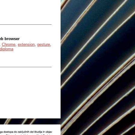
web browser
,
Chrome
,
extension
,
gesture
,
diploma