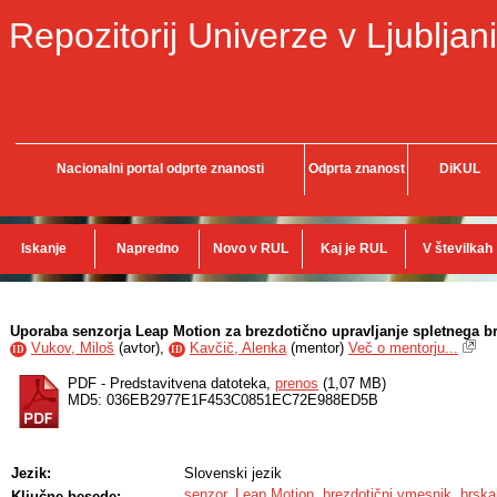
Repozitorij Univerze v Ljubljani
Nacionalni portal odprte znanosti
Odprta znanost
DiKUL
Iskanje
Napredno
Novo v RUL
Kaj je RUL
V številkah
Uporaba senzorja Leap Motion za brezdotično upravljanje spletnega br
Vukov, Miloš
(
avtor
),
Kavčič, Alenka
(
mentor
)
Več o mentorju...
ID
ID
PDF - Predstavitvena datoteka,
prenos
(1,07 MB)
MD5: 036EB2977E1F453C0851EC72E988ED5B
Jezik:
Slovenski jezik
senzor
,
Leap Motion
,
brezdotični vmesnik
,
brska
Ključne besede: