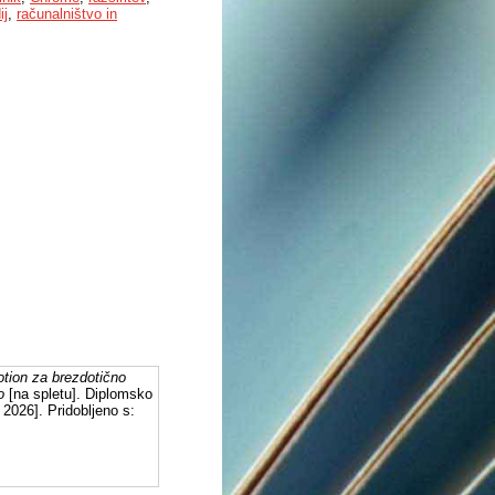
ij
,
računalništvo in
tion za brezdotično
o
[na spletu]. Diplomsko
2026]. Pridobljeno s: