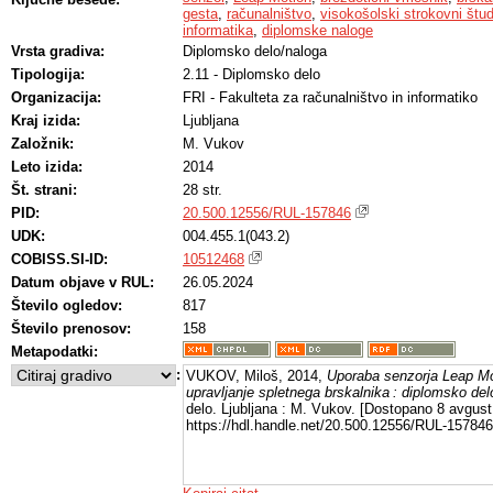
gesta
,
računalništvo
,
visokošolski strokovni štud
informatika
,
diplomske naloge
Vrsta gradiva:
Diplomsko delo/naloga
Tipologija:
2.11 - Diplomsko delo
Organizacija:
FRI - Fakulteta za računalništvo in informatiko
Kraj izida:
Ljubljana
Založnik:
M. Vukov
Leto izida:
2014
Št. strani:
28 str.
PID:
20.500.12556/RUL-157846
UDK:
004.455.1(043.2)
COBISS.SI-ID:
10512468
Datum objave v RUL:
26.05.2024
Število ogledov:
817
Število prenosov:
158
Metapodatki:
:
VUKOV, Miloš, 2014,
Uporaba senzorja Leap Mo
upravljanje spletnega brskalnika : diplomsko del
delo. Ljubljana : M. Vukov. [Dostopano 8 avgust 
https://hdl.handle.net/20.500.12556/RUL-157846