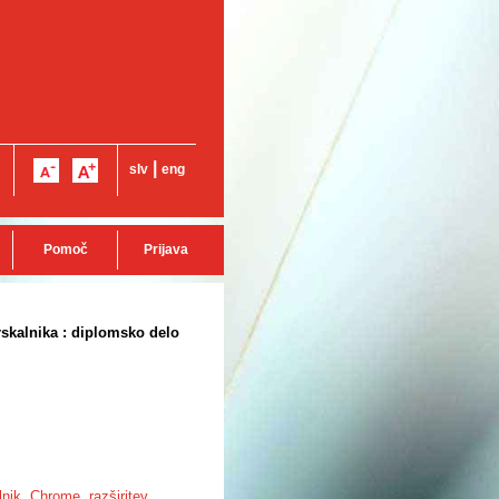
|
slv
eng
Pomoč
Prijava
skalnika : diplomsko delo
lnik
,
Chrome
,
razširitev
,