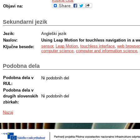
Kopiraj citat
Objavi na:
Sekundarni jezik
Jezik:
Angleški jezik
Naslov:
Using Leap Motion for touchless navigation in a 
sensor
,
Leap Motion
,
touchless interface
,
web browser
Ključne besede:
computer science
,
computer and information science
,
Podobna dela
Podobna dela v
Ni podobnih del
RUL:
Podobna dela v
drugih slovenskih
Ni podobnih del
zbirkah:
Nazaj