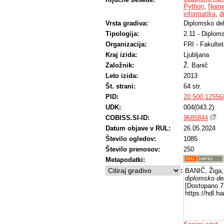
Python
,
Ngin
informatika
,
d
Vrsta gradiva:
Diplomsko de
Tipologija:
2.11 - Diplom
Organizacija:
FRI - Fakultet
Kraj izida:
Ljubljana
Založnik:
Ž. Banič
Leto izida:
2013
Št. strani:
64 str.
PID:
20.500.12556
UDK:
004(043.2)
COBISS.SI-ID:
9685844
Datum objave v RUL:
26.05.2024
Število ogledov:
1085
Število prenosov:
250
Metapodatki:
:
BANIČ, Žiga,
diplomsko de
[Dostopano 7 
https://hdl.