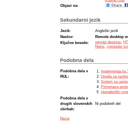
Kopiraj citat
Objavi na:
Sekundarni jezik
Jezik:
Angleški jezik
Naslov:
Remote desktop w
remote desktop
,
HT
Ključne besede:
Nginx
,
computer sc
Podobna dela
Podobna dela v
Implementacija 
RUL:
Orodja za razbija
Sistem za upravl
Primerjava proto
Uporabniški vme
Podobna dela v
drugih slovenskih
Ni podobnih del
zbirkah:
Nazaj