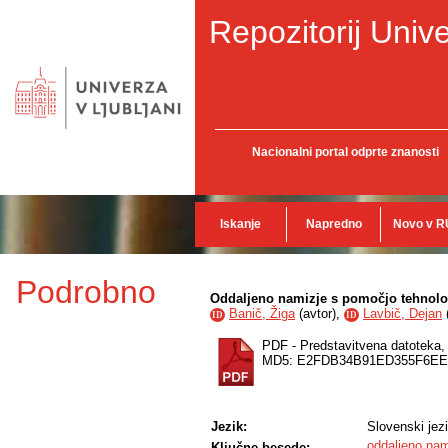
Repozitorij Unive
Nacionalni portal odprte znanosti
Iskanje
Napredno
Novo v R
Podrobno
Oddaljeno namizje s pomočjo tehnolo
Banič, Žiga
(
avtor
),
Lavbič, Dejan
ID
ID
PDF - Predstavitvena datoteka
MD5: E2FDB34B91ED355F6EE
Jezik:
Slovenski jez
oddaljeno nam
Ključne besede: