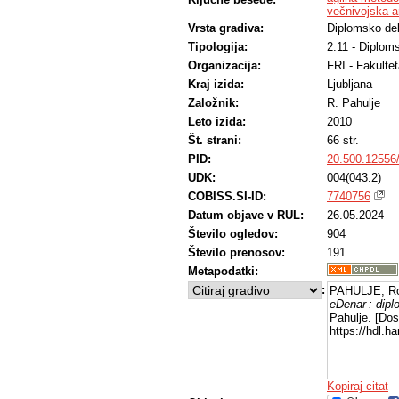
večnivojska a
Vrsta gradiva:
Diplomsko de
Tipologija:
2.11 - Diplom
Organizacija:
FRI - Fakultet
Kraj izida:
Ljubljana
Založnik:
R. Pahulje
Leto izida:
2010
Št. strani:
66 str.
PID:
20.500.12556
UDK:
004(043.2)
COBISS.SI-ID:
7740756
Datum objave v RUL:
26.05.2024
Število ogledov:
904
Število prenosov:
191
Metapodatki:
:
PAHULJE, Ro
eDenar : dip
Pahulje. [Dos
https://hdl.
Kopiraj citat