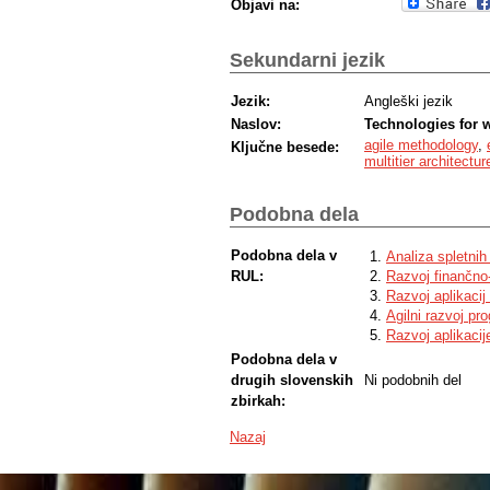
Objavi na:
Sekundarni jezik
Jezik:
Angleški jezik
Naslov:
Technologies for 
agile methodology
,
Ključne besede:
multitier architectur
Podobna dela
Podobna dela v
Analiza spletnih
RUL:
Razvoj finančno
Razvoj aplikacij 
Agilni razvoj p
Razvoj aplikaci
Podobna dela v
drugih slovenskih
Ni podobnih del
zbirkah:
Nazaj