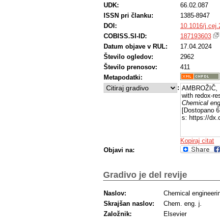
UDK:
66.02.087
ISSN pri članku:
1385-8947
DOI:
10.1016/j.cej
COBISS.SI-ID:
187193603
Datum objave v RUL:
17.04.2024
Število ogledov:
2962
Število prenosov:
411
Metapodatki:
:
AMBROŽIČ, Ro
with redox-r
Chemical engi
[Dostopano 6
s: https://dx
Kopiraj citat
Objavi na:
Gradivo je del revije
Naslov:
Chemical engineerin
Skrajšan naslov:
Chem. eng. j.
Založnik:
Elsevier