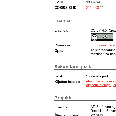
ISSN:
1385-8947
COBISS.SI-ID:
2110998
Licence
Licenca:
CC BY 4.0, Crea
Povezava:
http://creativec
To je standardna
Opis:
možnosti za nada
Sekundarni jezik
Jezik:
Slovenski jezik
elektrokemični mikr
Ključne besede:
alginatni hidrogel
,
e
Projekti
ARIS - Javna age
Financer:
Republike Sloven
Številka projekta:
P2-0191