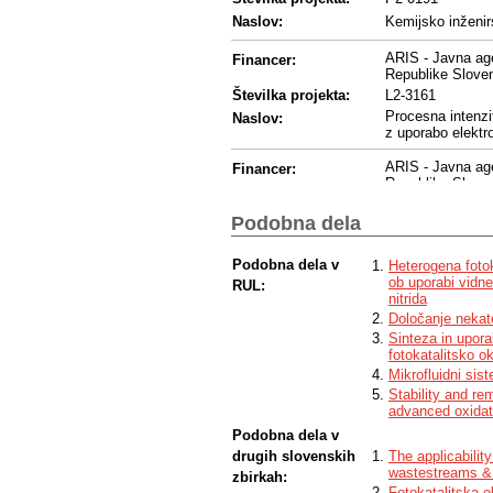
Naslov:
Kemijsko inženir
ARIS - Javna age
Financer:
Republike Sloven
Številka projekta:
L2-3161
Procesna intenzi
Naslov:
z uporabo elektr
ARIS - Javna age
Financer:
Republike Sloven
Številka projekta:
J7-50041
Podobna dela
Naslov:
Razvoj imobilizir
ARIS - Javna age
Podobna dela v
Financer:
Heterogena fotok
Republike Sloven
ob uporabi vidne
RUL:
nitrida
Številka projekta:
BI-DA/20-22-003
Določanje nekat
Sinteza in upor
Financer:
Drugi - Drug fina
fotokatalitsko o
Program financ.:
Ministry of High
Mikrofluidni sis
Številka projekta:
9147
Stability and re
advanced oxidat
Financer:
EC - European 
Podobna dela v
Program financ.:
H2020
drugih slovenskih
The applicabilit
Številka projekta:
958174
wastestreams & f
zbirkah:
ERA-NET for rese
Fotokatalitska 