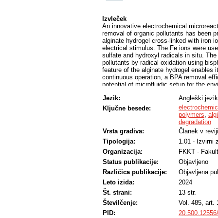
Izvleček
An innovative electrochemical microreact
removal of organic pollutants has been p
alginate hydrogel cross-linked with iron i
electrical stimulus. The Fe ions were used
sulfate and hydroxyl radicals in situ. Th
pollutants by radical oxidation using bi
feature of the alginate hydrogel enables
continuous operation, a BPA removal eff
potential of microfluidic setup for the en
the process conditions, such as the res
Jezik:
Angleški jezik
robust and portable design should enable 
Due to the efficient process control achie
electrochemic
Ključne besede:
adaptability of this system to different 
polymers
,
alg
promising solution to the increasing glob
degradation
strategies for niche-oriented pollution
Vrsta gradiva:
Članek v revij
model was applied to simulate and optimiz
Tipologija:
1.01 - Izvirni
Organizacija:
FKKT - Fakult
Status publikacije:
Objavljeno
Različica publikacije:
Objavljena pub
Leto izida:
2024
Št. strani:
13 str.
Številčenje:
Vol. 485, art.
PID:
20.500.12556