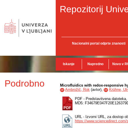
Repozitorij Unive
Nacionalni portal odprte znanosti
Iskanje
Napredno
Novo v R
Podrobno
Microfluidics with redox-responsive 
Ambrožič, Rok
(
avtor
),
Krühne, Ulr
ID
ID
PDF - Predstavitvena datoteka
MD5: F34679E047F20E12637
URL - Izvorni URL, za dostop ob
https://www.sciencedirect.com/