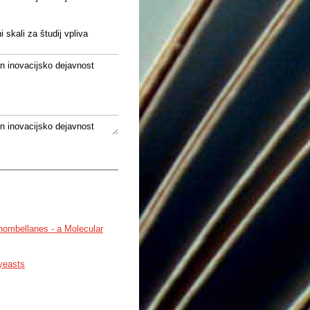
skali za študij vpliva
n inovacijsko dejavnost
n inovacijsko dejavnost
celoten strukturni človeški
n inovacijsko dejavnost
Rhombellanes - a Molecular
ih variacij, povezanih z
n inovacijsko dejavnost
 yeasts