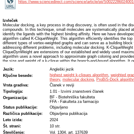
https://www.sciencedirect.com/science/article/pii/S002228602400
Izvleček
Molecular docking, a key process in drug discovery, is often used in the di
compounds. In this technique, small molecules are systematically placed at 
identify the ligands with the highest binding affinity. Here we have develope
algorithm called K-CliqueWeight. This algorithm efficiently identifies the top
different types of vertex-weighted graphs and can serve as a building block 
addressing different problems, including molecular docking. K-CliqueWeight 
CliqueDynWeight are extensions of our established and widely used maxim
algorithm uses a novel approach to approximate graph coloring and provides
the size and weight of a k-clique within the branch-and-bound algorithm. It o
methods and often shows a speedup of several orders of magnitude. Rigoro
Jezik:
Angleški jezik
graphs and those specifically designed for docking confirm its exceptional
has been integrated into the existing ProBiS-Dock algorithm for molecular d
highest weight k-cliques algorithm
,
weighted gra
Ključne besede:
freely available to the academic community at
http://insilab.org/kcliqueweig
theory
,
molecular docking
,
ProBiS-Dock algorith
Vrsta gradiva:
Članek v reviji
Tipologija:
1.01 - Izvirni znanstveni članek
BF - Biotehniška fakulteta
Organizacija:
FFA - Fakulteta za farmacijo
Status publikacije:
Objavljeno
Različica publikacije:
Objavljena publikacija
Leto izida:
2024
Št. strani:
10 str.
Številčenje:
Vol. 1304, art. 137639