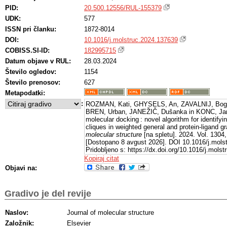
PID:
20.500.12556/RUL-155379
UDK:
577
ISSN pri članku:
1872-8014
DOI:
10.1016/j.molstruc.2024.137639
COBISS.SI-ID:
182995715
Datum objave v RUL:
28.03.2024
Število ogledov:
1154
Število prenosov:
627
Metapodatki:
:
ROZMAN, Kati, GHYSELS, An, ZAVALNIJ, Bogd
BREN, Urban, JANEŽIČ, Dušanka in KONC, Ja
molecular docking : novel algorithm for identifyi
cliques in weighted general and protein-ligand g
molecular structure
[na spletu]. 2024. Vol. 1304
[Dostopano 8 avgust 2026]. DOI 10.1016/j.mols
Pridobljeno s: https://dx.doi.org/10.1016/j.mols
Kopiraj citat
Objavi na:
Gradivo je del revije
Naslov:
Journal of molecular structure
Založnik:
Elsevier