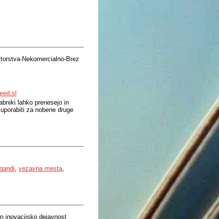
torstva-Nekomercialno-Brez
eed.sl
bniki lahko prenesejo in
 uporabiti za nobene druge
igandi
,
vezavna mesta
,
n inovacijsko dejavnost