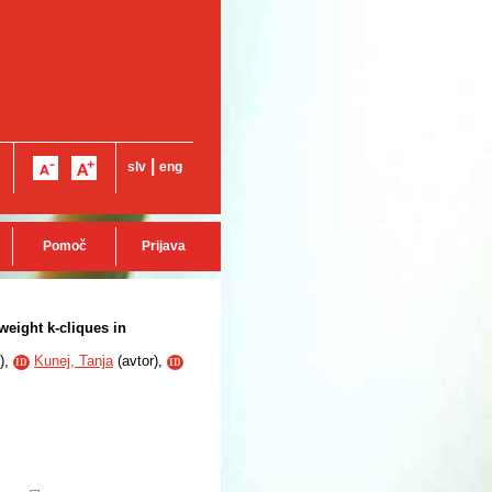
|
slv
eng
Pomoč
Prijava
weight k-cliques in
),
Kunej, Tanja
(
avtor
),
ID
ID