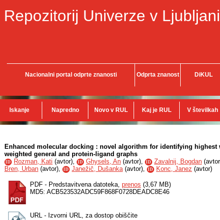
Repozitorij Univerze v Ljubljani
Nacionalni portal odprte znanosti
Odprta znanost
DiKUL
Iskanje
Napredno
Novo v RUL
Kaj je RUL
V številkah
Enhanced molecular docking : novel algorithm for identifying highest 
weighted general and protein-ligand graphs
Rozman, Kati
(
avtor
),
Ghysels, An
(
avtor
),
Zavalnij, Bogdan
(
avtor
ID
ID
ID
Bren, Urban
(
avtor
),
Janežič, Dušanka
(
avtor
),
Konc, Janez
(
avtor
)
ID
ID
PDF - Predstavitvena datoteka,
prenos
(3,67 MB)
MD5: ACB523532ADC59F868F0728DEADC8E46
URL - Izvorni URL, za dostop obiščite