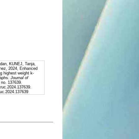
an, KUNEJ, Tanja,
nez, 2024, Enhanced
ng highest weight k-
raphs.
Journal of
, no. 137639.
truc.2024.137639.
truc.2024.137639