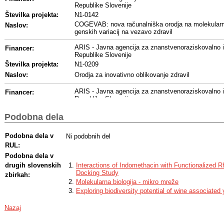
Republike Slovenije
Številka projekta:
N1-0142
COGEVAB: nova računalniška orodja na molekularni 
Naslov:
genskih variacij na vezavo zdravil
ARIS - Javna agencija za znanstvenoraziskovalno i
Financer:
Republike Slovenije
Številka projekta:
N1-0209
Naslov:
Orodja za inovativno oblikovanje zdravil
ARIS - Javna agencija za znanstvenoraziskovalno i
Financer:
Republike Slovenije
Številka projekta:
J1-4414
Podobna dela
ProBiS-Fold pristop za določanje vezavnih mest za 
Naslov:
proteom pri odkrivanju zdravil
Podobna dela v
Ni podobnih del
ARIS - Javna agencija za znanstvenoraziskovalno i
Financer:
RUL:
Republike Slovenije
Podobna dela v
Številka projekta:
J1-1715
drugih slovenskih
Interactions of Indomethacin with Functionalized 
Atlas proteinskih interakcij za napovedovanje gensk
Naslov:
Docking Study
interakcijami z zdravili in razvojem bolezni
zbirkah:
Molekularna biologija - mikro mreže
ARIS - Javna agencija za znanstvenoraziskovalno i
Exploring biodiversity potential of wine associated
Financer:
Republike Slovenije
Številka projekta:
L7-8269
Nazaj
Naslov:
Novi pristopi za boljša biološka zdravila