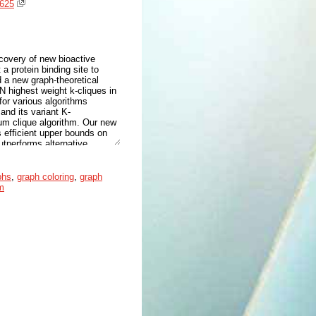
1625
scovery of new bioactive
a protein binding site to
d a new graph-theoretical
 N highest weight k-cliques in
for various algorithms
and its variant K-
um clique algorithm. Our new
 efficient upper bounds on
utperforms alternative
us tests with general random
 performance. K-CliqueWeight
ocking. The algorithm is
phs
,
graph coloring
,
graph
ht
.
m