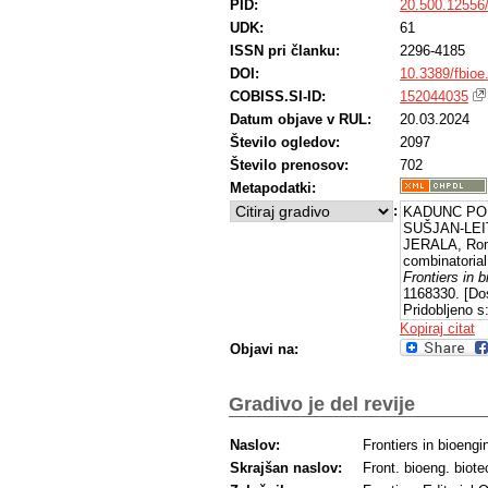
PID:
20.500.12556
UDK:
61
ISSN pri članku:
2296-4185
DOI:
10.3389/fbioe
COBISS.SI-ID:
152044035
Datum objave v RUL:
20.03.2024
Število ogledov:
2097
Število prenosov:
702
Metapodatki:
:
KADUNC POL
SUŠJAN-LEIT
JERALA, Rom
combinatorial
Frontiers in 
1168330. [Do
Pridobljeno s
Kopiraj citat
Objavi na:
Gradivo je del revije
Naslov:
Frontiers in bioeng
Skrajšan naslov:
Front. bioeng. biote