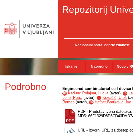
Repozitorij Unive
Nacionalni portal odprte znanosti
Iskanje
Napredno
Novo v R
Podrobno
Engineered combinatorial cell device
Kadunc Polajnar, Lucija
(
avtor
),
La
ID
ID
Leite, Petra
(
avtor
),
Kovačič, Uroš
(
av
ID
Roman
(
avtor
),
Hafner Bratkovič, Iva
ID
PDF - Predstavitvena datoteka
MD5: 66F1329D8D3CD43DAD
URL - Izvorni URL, za dostop ob