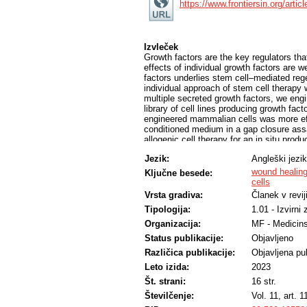
https://www.frontiersin.org/artic
Izvleček
Growth factors are the key regulators th
effects of individual growth factors are 
factors underlies stem cell–mediated rege
individual approach of stem cell therapy 
multiple secreted growth factors, we eng
library of cell lines producing growth fa
engineered mammalian cells was more effi
conditioned medium in a gap closure ass
allogenic cell therapy for an in situ pro
healing. Augmented bone regeneration was
Jezik:
Angleški jezik
device secreting IGF, FGF, PDGF, TGF-β,
of secreted factors was negligible, demons
wound healin
Ključne besede:
introduced a genetic switch that enables 
cells
different stages of regeneration mimickin
Vrsta gradiva:
Članek v revij
and prevent scar formation.
Tipologija:
1.01 - Izvirni
Organizacija:
MF - Medicins
Status publikacije:
Objavljeno
Različica publikacije:
Objavljena pub
Leto izida:
2023
Št. strani:
16 str.
Številčenje:
Vol. 11, art. 