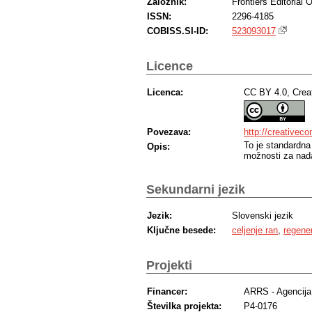
Založnik:
Frontiers Editorial O
ISSN:
2296-4185
COBISS.SI-ID:
523093017
Licence
Licenca:
CC BY 4.0, Crea
Povezava:
http://creativec
To je standardna
Opis:
možnosti za nada
Sekundarni jezik
Jezik:
Slovenski jezik
Ključne besede:
celjenje ran
,
regener
Projekti
Financer:
ARRS - Agencija 
Številka projekta:
P4-0176