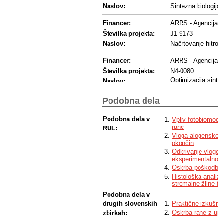
Naslov:
Sintezna biologij
Financer:
ARRS - Agencija 
Številka projekta:
J1-9173
Naslov:
Načrtovanje hitro
Financer:
ARRS - Agencija 
Številka projekta:
N4-0080
Optimizacija sin
Naslov:
mikrofluidike
Podobna dela
Financer:
ARRS - Agencija 
Številka projekta:
J3-6791
Podobna dela v
Vpliv fotobiomod
Naslov:
Sintezno biološki
rane
RUL:
Vloga alogenskeg
Financer:
ARRS - Agencija 
okončin
Številka projekta:
J3-1746
Odkrivanje vloge
eksperimentalno
Vloga celične sm
Naslov:
uporaba za inova
Oskrba poškodbe
Histološka anali
Financer:
ARRS - Agencija 
stromalne žilne 
Številka projekta:
P1-0140
Podobna dela v
drugih slovenskih
Praktične izkušn
Naslov:
Proteoliza in nje
Oskrba rane z u
zbirkah: