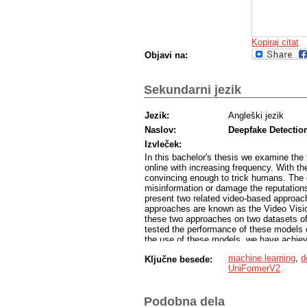
Kopiraj citat
Objavi na:
Sekundarni jezik
Jezik:
Angleški jezik
Naslov:
Deepfake Detectio
Izvleček:
In this bachelor's thesis we examine the
online with increasing frequency. With th
convincing enough to trick humans. The g
misinformation or damage the reputations 
present two related video-based approach
approaches are known as the Video Visi
these two approaches on two datasets o
tested the performance of these models o
the use of these models, we have achieve
field. As part of the thesis, we describ
machine learning
,
d
Ključne besede:
certain implementation details. We also p
UniFormerV2
experiments, and a comparison of our re
detection.
Podobna dela