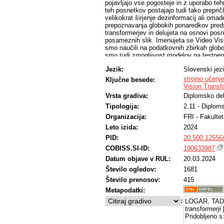
pojavljajo vse pogosteje in z uporabo te
teh posnetkov postajajo tudi tako prepričlj
velikokrat širjenje dezinformacij ali o
prepoznavanja globokih ponaredkov predst
transformerjev in delujeta na osnovi posn
posameznih slik. Imenujeta se Video Vis
smo naučili na podatkovnih zbirkah glob
smo tudi zmogljivost modelov na testnem
ki so primerljivi tudi z dosedaj najbolj
Jezik:
Slovenski jez
metodologijo, tehnologijo uporabljenih m
rezultate, eksperimente ter primerjavo z 
strojno učenje
Ključne besede:
Vision Transf
Vrsta gradiva:
Diplomsko de
Tipologija:
2.11 - Diplom
Organizacija:
FRI - Fakultet
Leto izida:
2024
PID:
20.500.12556
COBISS.SI-ID:
190633987
Datum objave v RUL:
20.03.2024
Število ogledov:
1681
Število prenosov:
415
Metapodatki:
:
LOGAR, TAD
transformerji
Pridobljeno s