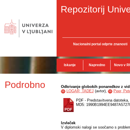
Repozitorij Unive
Nacionalni portal odprte znanosti
Iskanje
Napredno
Novo v R
Podrobno
Odkrivanje globokih ponaredkov z vid
LOGAR, TADEJ
(
avtor
),
Peer, Pet
ID
ID
PDF - Predstavitvena datoteka
MD5: 1990B1994EE9487A5727
Izvleček
V diplomski nalogi se soočamo s problem