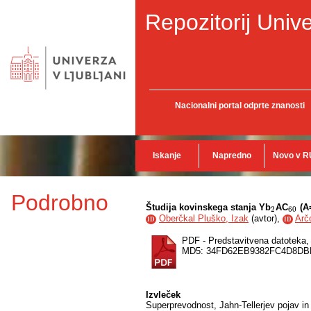
Repozitorij Unive
Nacionalni portal odprte znanosti
Iskanje
Napredno
Novo v R
Podrobno
Študija kovinskega stanja Yb
AC
(A
2
60
2
60
Oberčkal Pluško, Izak
(
avtor
),
Arč
ID
ID
PDF - Predstavitvena datoteka
MD5: 34FD62EB9382FC4D8D
Izvleček
Superprevodnost, Jahn-Tellerjev pojav in 