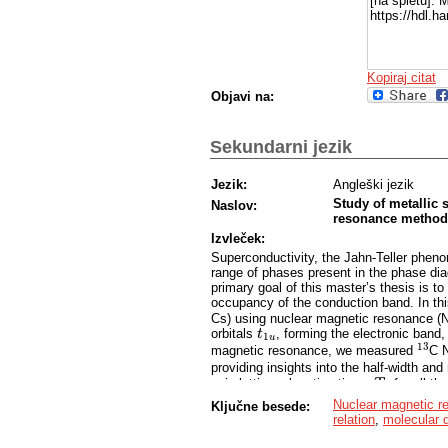
[na spletu]. 
https://hdl.
Kopiraj citat
Objavi na:
Sekundarni jezik
Jezik:
Angleški jezik
Study of metallic 
Naslov:
resonance method
Izvleček:
Superconductivity, the Jahn-Teller phenom
range of phases present in the phase diag
primary goal of this master’s thesis is t
occupancy of the conduction band. In t
Cs) using nuclear magnetic resonance (N
orbitals
, forming the electronic band
t
t
1
u
1
u
13
magnetic resonance, we measured
C N
13
providing insights into the half-width and 
spin lattice relaxation times
for all t
T
T
1
1
13
independent shifts of
C NMR spectra 
13
Nuclear magnetic r
Ključne besede:
relation
,
molecular 
density of states at the Fermi energy fo
above approximately 200 K suggests an ad