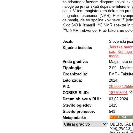
so prisotne v faznem diagramu alkalijskih
naloge pa je raziskati dopirane fulerene
pasu. V tem magistrskem delu smo prouč
magnetne resonance (NMR). Poznavanje s
da namig, da so spojine kovinske. Z je
13
K do 340 K izmerili
C NMR spektre in tak
13
13
C NMR frekvence. Prav tako smo določ
13
različnih temperaturah. Temperaturno ne
Jezik:
Slovenski jez
kovinsko stanje z majhno gostoto stanj na
1
Jedrska magn
Ključne besede:
večanje vrednosti
nad približno 200
1
T
1
T
T
T
čas
,
Korringa 
1
mrežni relaksaciji in predlagan razlog je i
model
je možno opisati znotraj Bloembergen-Pu
Vrsta gradiva:
Magistrsko de
in aktivacijske energije
za opis in
τ
τ
0
E
E
a
0
a
Tipologija:
2.09 - Magist
meV do 106 meV in so primerljive vrednos
fuleridov.
Organizacija:
FMF - Fakulte
Leto izida:
2024
PID:
20.500.12556
COBISS.SI-ID:
187705091
Datum objave v RUL:
03.02.2024
Število ogledov:
1415
Število prenosov:
541
Metapodatki:
:
OBERČKAL P
Yb$_2$AC$_{6