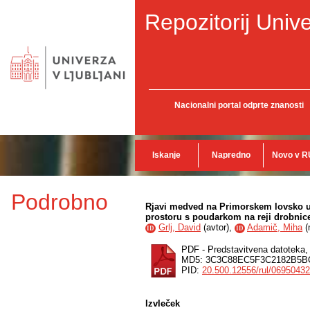
Repozitorij Unive
Nacionalni portal odprte znanosti
Iskanje
Napredno
Novo v R
Podrobno
Rjavi medved na Primorskem lovsko up
prostoru s poudarkom na reji drobnice
Grlj, David
(
avtor
),
Adamič, Miha
(
ID
ID
PDF - Predstavitvena datoteka
MD5: 3C3C88EC5F3C2182B5B
PID:
20.500.12556/rul/0695043
Izvleček