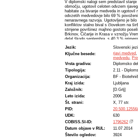
V diplomski nalogi sem predstavil stan
območju, ugotovil celoten odvzem rjaveg
habitate za bivanje medveda in ugotovil
odvzetih medvedovje bilo 69 % povoženih,
nenaravnega razvoja. Ugotovljeno je bilo 
konfliktov stalno bival s človekom na š
strnjene površinez majhno gostoto poseli
Brkinov, Čičarije in Krasa v vznožju Vr
delal škodo septembra, s 40,3 % primero
Jezik:
Slovenski jez
rjavi medved
Ključne besede:
medvedu
,
Pri
Vrsta gradiva:
Diplomsko de
Tipologija:
2.11 - Diplom
Organizacija:
BF - Biotehni
Kraj izida:
Ljubljana
Založnik:
[D.Grlj]
Leto izida:
2006
Št. strani:
X, 77 str.
PID:
20.500.12556
UDK:
630
COBISS.SI-ID:
1796262
Datum objave v RUL:
11.07.2014
Število ogledov:
3924