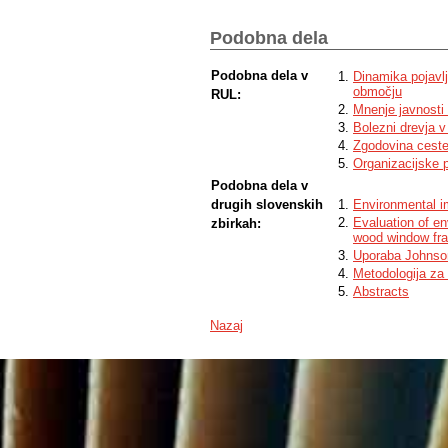
Podobna dela
Podobna dela v
Dinamika pojavl
območju
RUL:
Mnenje javnosti
Bolezni drevja v
Zgodovina ceste
Organizacijske p
Podobna dela v
drugih slovenskih
Environmental i
Evaluation of e
zbirkah:
wood window fr
Uporaba Johnsono
Metodologija za 
Abstracts
Nazaj