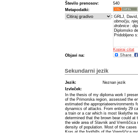
Število prenosov:
540
Metapodatki:
:
GRLJ, David
območju, njeg
drobnice : di
Diplomsko del
Pridobljeno s
Kopiraj citat
Objavi na:
Sekundarni jezik
Jezik:
Neznan jezik
Izvleček:
In the thesis of my diploma work I presen
of the Primorska region, assessed the en
estimated the appropriateenvironments fo
dynamics of attacks. From entirely 29 c
a train or a car which is most likelythe re
determined that the brown bear could at 
the wide area of Slavnik and Vremščica m
density of population. Most of the cases 
Kras at the foothills of the Vremščica 
September and in the 40,3 % of them bro