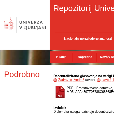
Repozitorij Unive
Nacionalni portal odprte znanosti
Iskanje
Napredno
Novo v R
Podrobno
Decentralizirano glasovanje na verigi
Zadravec, Andraž
(
avtor
),
Lavbič, 
ID
ID
PDF - Predstavitvena datoteka
MD5: A9A4397F03788C68668E
Izvleček
Diplomska naloga raziskuje decentralizir