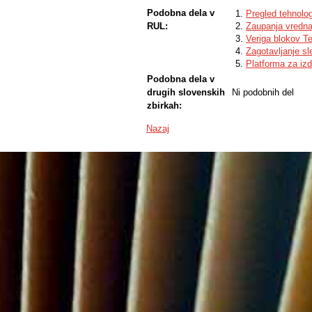
Podobna dela v
Pregled tehnolo
RUL:
Zaupanja vredna
Veriga blokov Ter
Zagotavljanje sl
Platforma za iz
Podobna dela v
drugih slovenskih
Ni podobnih del
zbirkah:
Nazaj