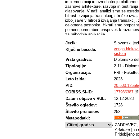
implementaciji in ovrednotenju platforme.
zasnove arhitekture, razvoja in testiranja
glasovanje. V naši analizi smo se osredot
hitrost izvajanja transakcij, stroške izva
izboljšave v hitrosti izvajanja transakcij
celotnega postopka. Hkrati smo prepoznali
pomeni pomemben prispevek k razumevanju
za prihodnje aplikacije.
Jezik:
Slovenski jez
veriga blokov
Ključne besede:
sistem
Vrsta gradiva:
Diplomsko de
Tipologija:
2.11 - Diplom
Organizacija:
FRI - Fakultet
Leto izida:
2023
PID:
20.500.12556
COBISS.SI-ID:
177936387
Datum objave v RUL:
12.12.2023
Število ogledov:
1728
Število prenosov:
252
Metapodatki:
:
ZADRAVEC, A
Arbitrum
[na 
Pridobljeno s