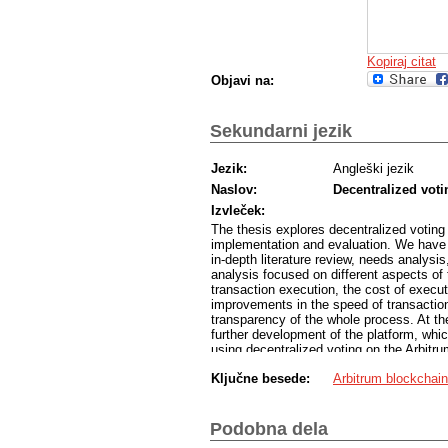
Kopiraj citat
Objavi na:
Sekundarni jezik
Jezik:
Angleški jezik
Naslov:
Decentralized vot
Izvleček:
The thesis explores decentralized voting
implementation and evaluation. We have 
in-depth literature review, needs analysi
analysis focused on different aspects of
transaction execution, the cost of execu
improvements in the speed of transaction
transparency of the whole process. At th
further development of the platform, whi
using decentralized voting on the Arbitrum
Ključne besede:
Arbitrum blockchain
Podobna dela