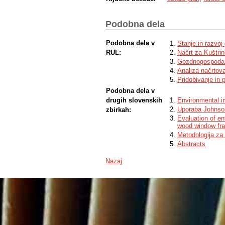
Podobna dela
Podobna dela v
Stanje in razvoj
RUL:
Načrt za Kuštri
Gozdnogospodar
Analiza načrtov
Pridobivanje in 
Podobna dela v
drugih slovenskih
Environmental i
Uporaba Johnsono
zbirkah:
Evaluation of e
wood window fr
Metodologija za 
Abstracts
Nazaj