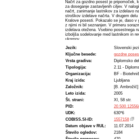
Načrt za gozdno posest je pripomoček, ki
za doseganje zastavljenih ciljev. V nalo
načrt, zanimanje lastnikov za izdelavo nač
stroškov izdelave načrta. V drugem delu
Kralove posesti. Pokazalo se je, daso v go
z njimi ni bil seznanjen. V primeru soraz
izdelava otežena. Vsebino posestnega nač
izboljša sodelovanje med lastnikom in rev
ukrepov.
Jezik:
Slovenski jez
Ključne besede:
gozdne poses
Vrsta gradiva:
Diplomsko de
Tipologija:
2.11 - Diplom
Organizacija:
BF - Biotehni
Kraj izida:
Ljubljana
Založnik:
[B. Ambrožič]
Leto izida:
2005
Št. strani:
XI, 58 str.
PID:
20.500.12556
UDK:
630*6
COBISS.SI-ID:
1557158
Datum objave v RUL:
11.07.2014
Število ogledov:
2184
Število prenosov:
470