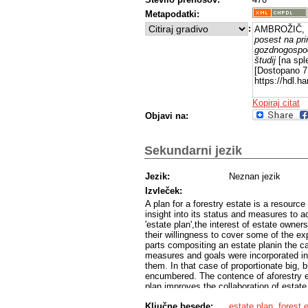
Metapodatki:
:
AMBROŽIČ, B
posest na pr
gozdnogospod
študij
[na sple
[Dostopano 7 
https://hdl.
Kopiraj citat
Objavi na:
Sekundarni jezik
Jezik:
Neznan jezik
Izvleček:
A plan for a forestry estate is a resource
insight into its status and measures to 
'estate plan',the interest of estate owne
their willingness to cover some of the e
parts compositing an estate planin the ca
measures and goals were incorporated in 
them. In that case of proportionate big,
encumbered. The contence of aforestry e
plan improves the collaboration of estate
planning measures greatly.
Ključne besede:
estate plan
,
forest 