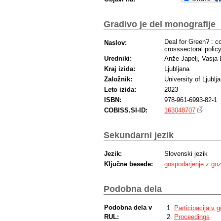
Gradivo je del monografije
Deal for Green? : c
Naslov:
crosssectoral polic
Uredniki:
Anže Japelj, Vasja 
Kraj izida:
Ljubljana
Založnik:
University of Ljublj
Leto izida:
2023
ISBN:
978-961-6993-82-1
COBISS.SI-ID:
163048707
Sekundarni jezik
Jezik:
Slovenski jezik
Ključne besede:
gospodarjenje z go
Podobna dela
Podobna dela v
Participacija v
RUL:
Proceedings