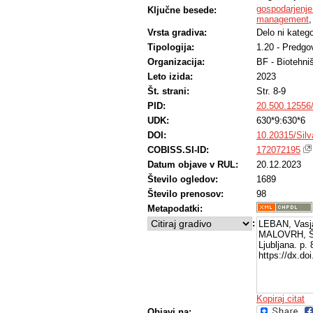
gospodarjenje
Ključne besede:
management
Vrsta gradiva:
Delo ni katego
Tipologija:
1.20 - Predgo
Organizacija:
BF - Biotehni
Leto izida:
2023
Št. strani:
Str. 8-9
PID:
20.500.12556
UDK:
630*9:630*6
DOI:
10.20315/Silv
COBISS.SI-ID:
172072195
Datum objave v RUL:
20.12.2023
Število ogledov:
1689
Število prenosov:
98
Metapodatki:
:
LEBAN, Vasj
MALOVRH, Šp
Ljubljana. p.
https://dx.do
Kopiraj citat
Objavi na: