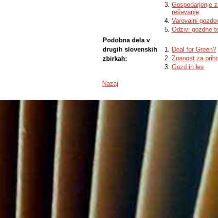
Gospodarjenje z 
reševanje
Varovalni gozdov
Odzivi gozdne t
Podobna dela v
drugih slovenskih
Deal for Green?
Znanost za prih
zbirkah:
Gozd in les
Nazaj