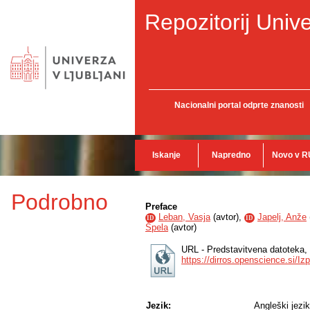
Repozitorij Unive
Nacionalni portal odprte znanosti
Iskanje
Napredno
Novo v R
Podrobno
Preface
Leban, Vasja
(
avtor
),
Japelj, Anže
ID
ID
Špela
(
avtor
)
URL - Predstavitvena datoteka, 
https://dirros.openscience.si/I
Jezik:
Angleški jezik