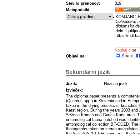
Število prenosov:
819
Metapodatki:
:
KOMJANC, Bo
Coleoptera) 
diplomsko del
delo. Ljublja
https://hdl.
Kopiraj citat
Objavi na:
Sekundarni jezik
Jezik:
Neznan jezik
Izvleček:
The diploma paper presents a comprehensi
(Quercus spp.) in Slovenia and in Europe.
taken in the drying process of branches f
Karst region. During the years 2003 and 
Sežana-Komen and Gorica Karst area. Th
entomological fauna hatched was identifi
entomological collection BF-GOZD. The 
fhotographs taken on stereo magnifyin
the AnalySIS 3.1 EFi program at the Slove
larvae belonging to families Cerambycida