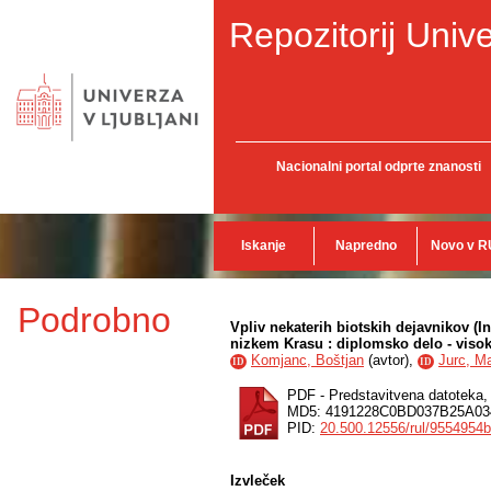
Repozitorij Unive
Nacionalni portal odprte znanosti
Iskanje
Napredno
Novo v R
Podrobno
Vpliv nekaterih biotskih dejavnikov (I
nizkem Krasu : diplomsko delo - visok
Komjanc, Boštjan
(
avtor
),
Jurc, M
ID
ID
PDF - Predstavitvena datoteka
MD5: 4191228C0BD037B25A03
PID:
20.500.12556/rul/9554954
Izvleček