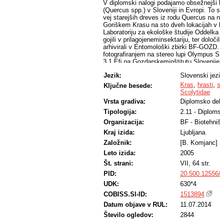
V diplomski nalogi podajamo obsežnejši l
(Quercus spp.) v Sloveniji in Evropi. To 
vej starejših dreves iz rodu Quercus 
Goriškem Krasu na sto dveh lokacijah v l
Laboratoriju za ekološke študije Oddelk
gojili v prilagojeneminsektariju, ter dolo
arhivirali v Entomološki zbirki BF-GOZ
fotografiranjem na stereo lupi Olympu
3.1 Efi na Gozdarskeminštitutu Slovenije
(64 ličink), ter buprestidae (32 ličink). Na
Jezik:
Slovenski jez
Cerambycidae, Buprestidae, Scolytidae i
vrste Callimellum angulatum angulatum, 
Kras
,
hrasti
,
Ključne besede:
vrsta Corebus florentinus; iz družine Sco
Scolytidae
fenologijo, opisali biologijo, ter ekologi
Vrsta gradiva:
Diplomsko de
je najdena vrsta Tilloidea unifasciata iz
Tipologija:
2.11 - Diplom
pri sušenju hrastovih vej, ter njihov pom
Organizacija:
BF - Biotehni
Kraj izida:
Ljubljana
Založnik:
[B. Komjanc]
Leto izida:
2005
Št. strani:
VII, 64 str.
PID:
20.500.12556
UDK:
630*4
COBISS.SI-ID:
1513894
Datum objave v RUL:
11.07.2014
Število ogledov:
2844