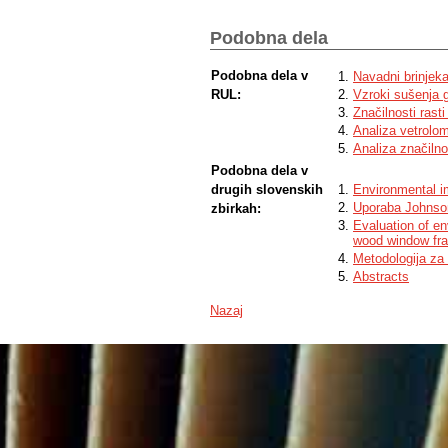
four beetle families were collected and 
were Callimellum angulatum angulatum, P
Podobna dela
Buprestidae Corebus florentinus; from t
Phenology has been established as well a
kinds found have been described.The natu
Podobna dela v
Navadni brinjeka
Tilloidea unifasciata belonging to family
RUL:
Vzroki sušenja g
identified during the drying process of oa
Značilnosti rasti
the lower Karst area have been defined.
Analiza vetrolo
Analiza značilno
Podobna dela v
drugih slovenskih
Environmental i
Uporaba Johnsono
zbirkah:
Evaluation of e
wood window fr
Metodologija za 
Abstracts
Nazaj