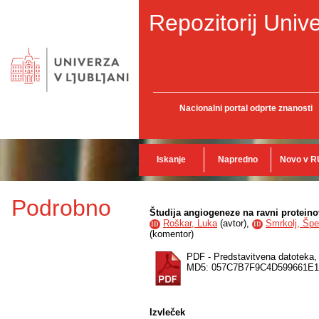
Repozitorij Unive
Nacionalni portal odprte znanosti
Iskanje
Napredno
Novo v R
Podrobno
Študija angiogeneze na ravni proteino
Roškar, Luka
(
avtor
),
Smrkolj, Špe
ID
ID
(
komentor
)
PDF - Predstavitvena datoteka
MD5: 057C7B7F9C4D599661E
Izvleček