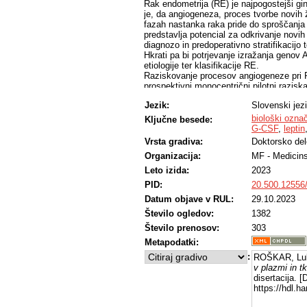
Rak endometrija (RE) je najpogostejši gi
je, da angiogeneza, proces tvorbe novih ži
fazah nastanka raka pride do sproščanja p
predstavlja potencial za odkrivanje novi
diagnozo in predoperativno stratifikacijo 
Hkrati pa bi potrjevanje izražanja genov
etiologije ter klasifikacije RE.
Raziskovanje procesov angiogeneze pri R
prospektivni monocentrični pilotni razisk
pacientk z endometrioidnim RE in 38 kontr
Jezik:
Slovenski jez
plazemske koncentracije 37 različnih AF te
označevalcev raka endometrija. Koncentra
biološki ozna
Ključne besede:
tehnologijo visokozmogljive ELISE Lumi
G-CSF
,
leptin
pri pacientkah z RE v primerjavi z oseb
Vrsta gradiva:
Doktorsko del
leptina pa so bile pri pacientkah s RE p
Organizacija:
MF - Medicins
koncentracije nevropilina-1 so bile višje 
pacientkami z RE ter kontrolno skupino pa
Leto izida:
2023
pacientkah z limfovaskularno invazijo, pl
PID:
20.500.12556
pacientkah z metastazami.
Datum objave v RUL:
29.10.2023
V fazi validacije smo nato analizirali pla
Število ogledov:
1382
111 z benigno ginekološko boleznijo. Z 
Število prenosov:
303
koncentracije šestih, na podlagi pilotne ra
nevropilina-1 in G-CSF. Plazemske konce
Metapodatki:
pri kontrolnih pacientkah. Leptin je bil vi
:
ROŠKAR, Lu
tipa 2, zlasti pri slabo diferenciranem e
v plazmi in t
pacientkah z RE, pri katerih je bila priso
disertacija. 
pomembno višje. Zraven osnovnih statist
https://hdl.
diagnostične modele, ki temeljijo na konc
množici podatkov za trening, kot tudi v te