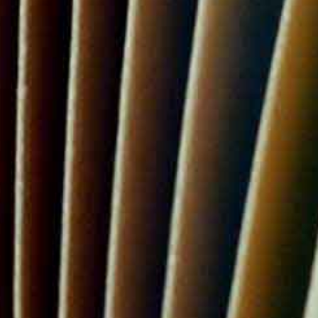
invasion (LVI). We identified stronger ge
particularly strong when LVI was present
involvement in postmenopausal women wi
learning modelling created a relatively 
between low and high-grade EC. Accordin
represent an important supplementary diag
of EC, which could guide the decision-ma
angiogenesis in EC is promoted mainly b
with prognostically less favourable charac
well as in morphologically normal TA tiss
The findings from our studies suggest th
biomarkers, offering a valuable diagnosti
EC. Particularly when incorporated into 
great potential. Additionally, our data hi
specifically in tissues surrounding the e
establish a more precise diagnostic and
expression in EC tissue, further researc