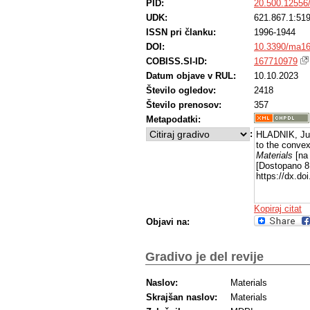
PID:
20.500.12556
UDK:
621.867.1:51
ISSN pri članku:
1996-1944
DOI:
10.3390/ma1
COBISS.SI-ID:
167710979
Datum objave v RUL:
10.10.2023
Število ogledov:
2418
Število prenosov:
357
Metapodatki:
:
HLADNIK, Juri
to the convex
Materials
[na 
[Dostopano 8
https://dx.d
Kopiraj citat
Objavi na:
Gradivo je del revije
Naslov:
Materials
Skrajšan naslov:
Materials