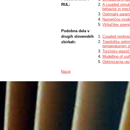
RUL:
A coupled simula
behavior in mec
Optimalni paramet
Numerično model
Vključitev poen
Podobna dela v
drugih slovenskih
Coupled nonlinea
Topološka optimi
zbirkah:
temperaturnim g
Torzijsko elasti
Modelling of sur
Optimizacija rav
Nazaj