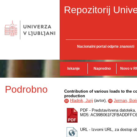
Repozitorij Unive
Nacionalni portal odprte znanosti
Iskanje
Napredno
Novo v R
Podrobno
Contribution of various loads to the 
production
Hladnik, Jurij
(
avtor
),
Jerman, Bori
ID
ID
PDF - Predstavitvena datoteka
MD5: AC99B061F2FBADDFFC
URL - Izvorni URL, za dostop o