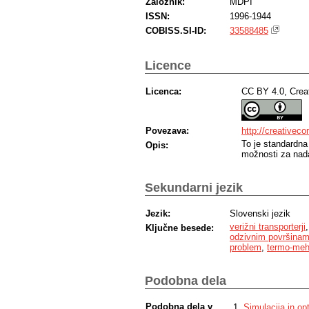
Založnik:
MDPI
ISSN:
1996-1944
COBISS.SI-ID:
33588485
Licence
Licenca:
CC BY 4.0, Crea
Povezava:
http://creativec
To je standardna
Opis:
možnosti za nada
Sekundarni jezik
Jezik:
Slovenski jezik
verižni transporterji
Ključne besede:
odzivnim površina
problem
,
termo-meh
Podobna dela
Podobna dela v
Simulacija in op