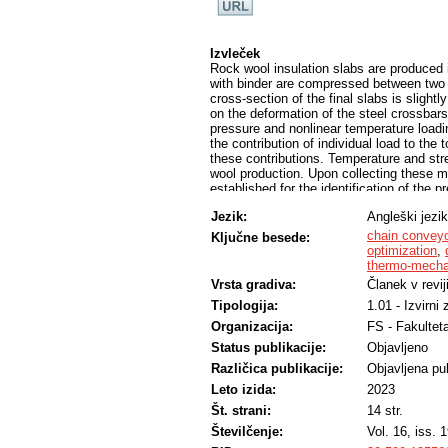
Izvleček
Rock wool insulation slabs are produced 
with binder are compressed between two sl
cross-section of the final slabs is sligh
on the deformation of the steel crossbar
pressure and nonlinear temperature loading
the contribution of individual load to th
these contributions. Temperature and st
wool production. Upon collecting these 
established for the identification of the p
determination of their deformations. As 
Jezik:
Angleški jezik
for the identification of the deflection 
was established and applied on the speci
chain conveyo
Ključne besede:
crossbars and the final shape of the roc
optimization
,
methodology.
thermo-mechan
Vrsta gradiva:
Članek v revij
Tipologija:
1.01 - Izvirni
Organizacija:
FS - Fakulteta
Status publikacije:
Objavljeno
Različica publikacije:
Objavljena pub
Leto izida:
2023
Št. strani:
14 str.
Številčenje:
Vol. 16, iss. 