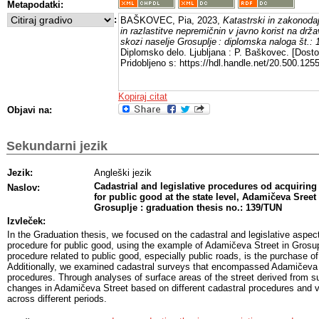
Metapodatki:
:
BAŠKOVEC, Pia, 2023,
Katastrski in zakonodaj
in razlastitve nepremičnin v javno korist na drž
skozi naselje Grosuplje : diplomska naloga št.:
Diplomsko delo. Ljubljana : P. Baškovec. [Dost
Pridobljeno s: https://hdl.handle.net/20.500.12
Kopiraj citat
Objavi na:
Sekundarni jezik
Jezik:
Angleški jezik
Cadastrial and legislative procedures od acquiring 
Naslov:
for public good at the state level, Adamičeva Sreet
Grosuplje : graduation thesis no.: 139/TUN
Izvleček:
In the Graduation thesis, we focused on the cadastral and legislative aspect
procedure for public good, using the example of Adamičeva Street in Grosup
procedure related to public good, especially public roads, is the purchase of
Additionally, we examined cadastral surveys that encompassed Adamičeva 
procedures. Through analyses of surface areas of the street derived from su
changes in Adamičeva Street based on different cadastral procedures and var
across different periods.