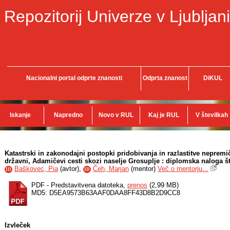
Repozitorij Univerze v Ljubljani
Nacionalni portal odprte znanosti
Odprta znanost
DiKUL
Iskanje
Napredno
Novo v RUL
Kaj je RUL
V številkah
Katastrski in zakonodajni postopki pridobivanja in razlastitve nepremi
državni, Adamičevi cesti skozi naselje Grosuplje : diplomska naloga š
Baškovec, Pia
(
avtor
),
Čeh, Marjan
(
mentor
)
Več o mentorju...
ID
ID
PDF - Predstavitvena datoteka,
prenos
(2,99 MB)
MD5: D5EA9573B63AAF0DAA8FF43D8B2D9CC8
Izvleček