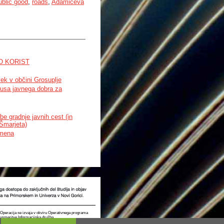
ublic good
,
roads
,
Adamičeva
O KORIST
vek v občini Grosuplje
atusa javnega dobra za
be gradnje javnih cest (in
 Šmarjeta)
omena
t. Operacija se izvaja v okviru Operativnega programa
e usmeritve Informacijska družba.