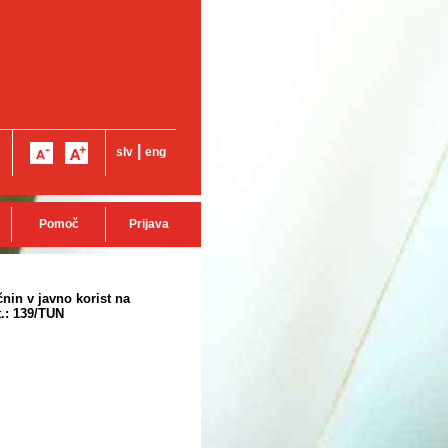
|
slv
eng
Pomoč
Prijava
čnin v javno korist na
t.: 139/TUN