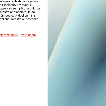
ostopka razlastitve za javno
k razlastitve v zvezi z
asebnih zemljišč, lastniki pa
atastrske elaborate, ki so
in ceste, pridobljenimi iz
azlične katastrske postopke
k razlastitve
,
javno dobro
,