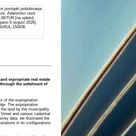
ni postopki pridobivanja
avni, Adamičevi cesti
 139/TUN
[na spletu].
opano 6 avgust 2026].
556/RUL-150436
and expropriate real estate
 through the settelment of
s of the expropriation
lje. The expropriation
 the land by the municipality.
Street and various cadastral
rvey data, we illustrated the
iations in its configurations