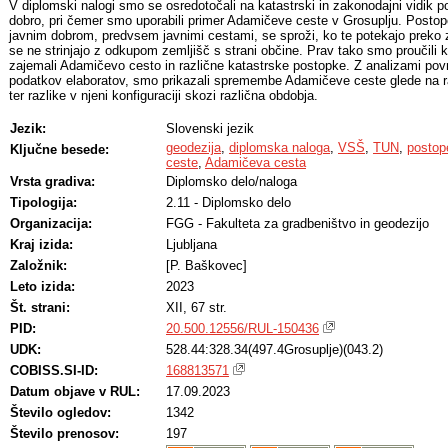
V diplomski nalogi smo se osredotočali na katastrski in zakonodajni vidik p
dobro, pri čemer smo uporabili primer Adamičeve ceste v Grosuplju. Postope
javnim dobrom, predvsem javnimi cestami, se sproži, ko te potekajo preko z
se ne strinjajo z odkupom zemljišč s strani občine. Prav tako smo proučili k
zajemali Adamičevo cesto in različne katastrske postopke. Z analizami površ
podatkov elaboratov, smo prikazali spremembe Adamičeve ceste glede na r
ter razlike v njeni konfiguraciji skozi različna obdobja.
Jezik:
Slovenski jezik
geodezija
,
diplomska naloga
,
VSŠ
,
TUN
,
postope
Ključne besede:
ceste
,
Adamičeva cesta
Vrsta gradiva:
Diplomsko delo/naloga
Tipologija:
2.11 - Diplomsko delo
Organizacija:
FGG - Fakulteta za gradbeništvo in geodezijo
Kraj izida:
Ljubljana
Založnik:
[P. Baškovec]
Leto izida:
2023
Št. strani:
XII, 67 str.
PID:
20.500.12556/RUL-150436
UDK:
528.44:328.34(497.4Grosuplje)(043.2)
COBISS.SI-ID:
168813571
Datum objave v RUL:
17.09.2023
Število ogledov:
1342
Število prenosov:
197