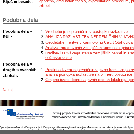
geodesy
,
graduation thesis
,
expropriation procedure
,
p
Ključne besede:
Street
Podobna dela
Podobna dela v
Vrednotenje nepremičnin v postopku razlastitve
RUL:
ANALIZA RAZLASTITEV NEPREMIČNIN V JAVN
Geodetske meritve v kamnolomu Calcit Stahovica
Analiza trga stavbnih zemljišč in komunalni prispe
ureditev lastniškega stanja zemljiških parcel in st
občinske ceste
Podobna dela v
drugih slovenskih
Prisilni odvzem nepremičnin v javno korist za potre
analiza postopka razlastitve na primeru obvoznice
zbirkah:
Grajeno javno dobro na javnih cestah lokalnega p
Nazaj
Operacijo delno financira Evropska unija iz Evropskega sklada za regionalni razvoj ter Ministrstvo za izobraževanje, znanost in špor
krepitve regionalnih razvojnih potencialov za obdobje 2007-2013, razvojne prioritete: Gospodarsko razvojna infrastruktura; prednostn