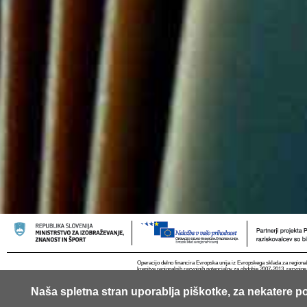
Operacijo delno financira Evropska unija iz Evropskega sklada za regional
krepitve regionalnih razvojnih potencialov za obdobje 2007-2013, razvojne
Naša spletna stran uporablja piškotke, za nekatere po
© 2013 Univerza v Ljubljani
Kontakt
RSS
Piškotki