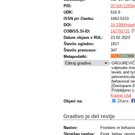
PID:
20.500.12556
UDK:
616.8
ISSN pri članku:
1662-5153
DOI:
10.3389/fnbe
COBISS.SI-ID:
142793731
Datum objave v RUL:
23.02.2023
Število ogledov:
1817
Število prenosov:
347
Metapodatki:
:
GRGUREVIČ, N
valproate mo
levels and ty
periventricul
behavioral n
[Dostopano 6
Pridobljeno s
Kopiraj citat
Objavi na:
Gradivo je del revije
Naslov:
Frontiers in behavi
Skrajšan naslov:
Front. behav. neuro