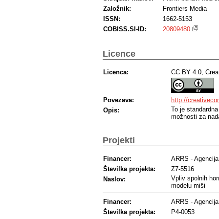
Založnik:
Frontiers Media
ISSN:
1662-5153
COBISS.SI-ID:
20809480
Licence
Licenca:
CC BY 4.0, Crea
Povezava:
http://creativec
To je standardna
Opis:
možnosti za nada
Projekti
Financer:
ARRS - Agencija 
Številka projekta:
Z7-5516
Vpliv spolnih ho
Naslov:
modelu miši
Financer:
ARRS - Agencija 
Številka projekta:
P4-0053