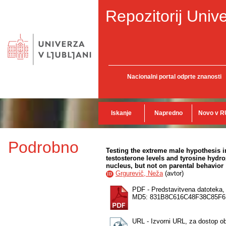
Repozitorij Unive
Nacionalni portal odprte znanosti
Iskanje
Napredno
Novo v R
Podrobno
Testing the extreme male hypothesis i
testosterone levels and tyrosine hydro
nucleus, but not on parental behavior
Grgurevič, Neža
(
avtor
)
ID
PDF - Predstavitvena datoteka
MD5: 831B8C616C48F38C85F
URL - Izvorni URL, za dostop ob