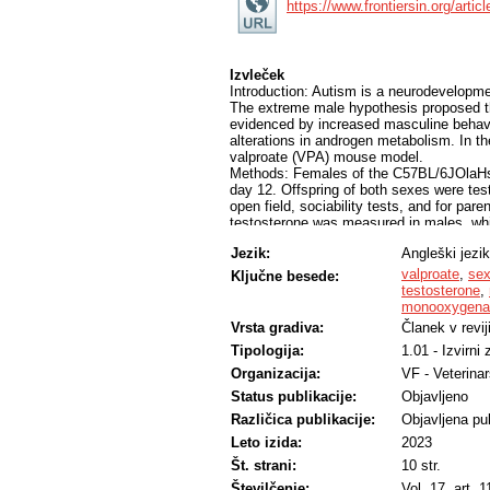
https://www.frontiersin.org/arti
Izvleček
Introduction: Autism is a neurodevelopmen
The extreme male hypothesis proposed th
evidenced by increased masculine behavi
alterations in androgen metabolism. In t
valproate (VPA) mouse model.
Methods: Females of the C57BL/6JOlaHsd
day 12. Offspring of both sexes were tes
open field, sociability tests, and for par
testosterone was measured in males, whi
hydroxylase (TH) expression in the anter
Jezik:
Angleški jezik
Results: VPA treatment significantly in
expression in males, whereas the express
valproate
,
sex
Ključne besede:
behavior test none of the pup-oriented b
testosterone
,
exception was nest quality which was low
monooxygena
Discussion: Our results suggest a hyperm
Vrsta gradiva:
Članek v revij
but not in females, and this effect could
Tipologija:
1.01 - Izvirni
generalized interpretation of the extrem
the complex effects of VPA.
Organizacija:
VF - Veterinar
Status publikacije:
Objavljeno
Različica publikacije:
Objavljena pub
Leto izida:
2023
Št. strani:
10 str.
Številčenje:
Vol. 17, art. 