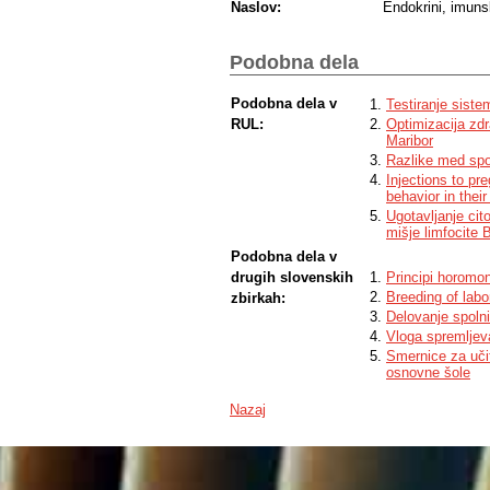
Naslov:
Endokrini, imunsk
Podobna dela
Podobna dela v
Testiranje sist
RUL:
Optimizacija zdr
Maribor
Razlike med spol
Injections to pr
behavior in their
Ugotavljanje cit
mišje limfocite 
Podobna dela v
drugih slovenskih
Principi horomon
Breeding of labo
zbirkah:
Delovanje spolni
Vloga spremljeva
Smernice za učit
osnovne šole
Nazaj