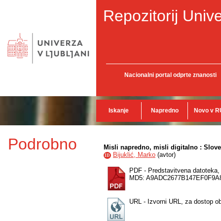
Repozitorij Unive
Nacionalni portal odprte znanosti
Iskanje
Napredno
Novo v R
Podrobno
Misli napredno, misli digitalno : Slove
Bijuklić, Marko
(
avtor
)
ID
PDF - Predstavitvena datoteka
MD5: A9ADC2677B147EF0F9A
URL - Izvorni URL, za dostop o