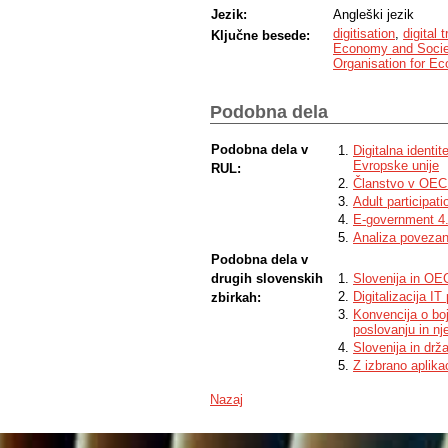
Jezik:
Angleški jezik
digitisation
,
digital 
Ključne besede:
Economy and Socie
Organisation for E
Podobna dela
Podobna dela v
Digitalna identi
Evropske unije
RUL:
Članstvo v OE
Adult participati
E-government 4
Analiza povezano
Podobna dela v
drugih slovenskih
Slovenija in O
Digitalizacija IT
zbirkah:
Konvencija o bo
poslovanju in n
Slovenija in dr
Z izbrano aplik
Nazaj