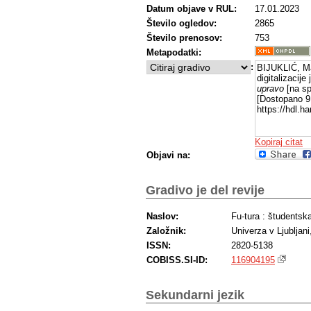
Datum objave v RUL:
17.01.2023
Število ogledov:
2865
Število prenosov:
753
Metapodatki:
:
BIJUKLIĆ, Mar
digitalizacij
upravo
[na sp
[Dostopano 9 
https://hdl.
Kopiraj citat
Objavi na:
Gradivo je del revije
Naslov:
Fu-tura : študentsk
Založnik:
Univerza v Ljubljan
ISSN:
2820-5138
COBISS.SI-ID:
116904195
Sekundarni jezik