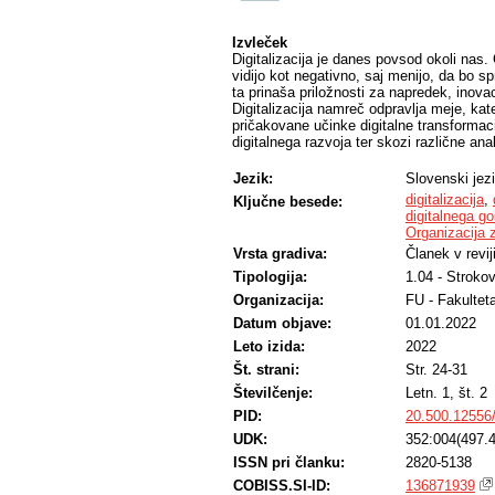
Izvleček
Digitalizacija je danes povsod okoli nas
vidijo kot negativno, saj menijo, da bo 
ta prinaša priložnosti za napredek, inovaci
Digitalizacija namreč odpravlja meje, kat
pričakovane učinke digitalne transformac
digitalnega razvoja ter skozi različne anal
Jezik:
Slovenski jez
digitalizacija
,
Ključne besede:
digitalnega g
Organizacija 
Vrsta gradiva:
Članek v revij
Tipologija:
1.04 - Stroko
Organizacija:
FU - Fakultet
Datum objave:
01.01.2022
Leto izida:
2022
Št. strani:
Str. 24-31
Številčenje:
Letn. 1, št. 2
PID:
20.500.12556
UDK:
352:004(497.4
ISSN pri članku:
2820-5138
COBISS.SI-ID:
136871939