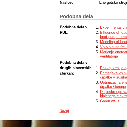
Naslov:
Energetsko stroj
Podobna dela
Podobna dela v
Experimental ch
RUL:
Influence of lo
heat pump tumbl
Modeling of hea
Vpliv vrtilne fr
Merjenje energet
ventilatorja
Podobna dela v
drugih slovenskih
Razvoj krmilja 
Primerjava vpliv
zbirkah:
črpalke v sušil
Optimizacija ene
črpalke Gorenje
Daljinsko ogreva
hlajenega elektr
Green walls
Nazaj