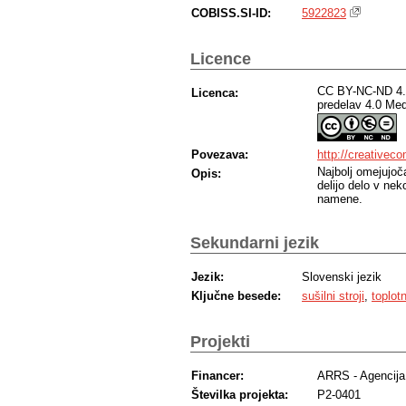
COBISS.SI-ID:
5922823
Licence
CC BY-NC-ND 4.0
Licenca:
predelav 4.0 Me
Povezava:
http://creativec
Najbolj omejujoč
Opis:
delijo delo v ne
namene.
Sekundarni jezik
Jezik:
Slovenski jezik
Ključne besede:
sušilni stroji
,
toplot
Projekti
Financer:
ARRS - Agencija 
Številka projekta:
P2-0401