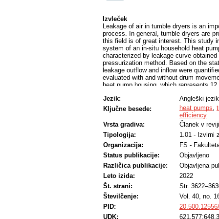
Izvleček
Leakage of air in tumble dryers is an imp
process. In general, tumble dryers are pro
this field is of great interest. This study
system of an in-situ household heat pump
characterized by leakage curve obtained
pressurization method. Based on the stati
leakage outflow and inflow were quantifie
evaluated with and without drum movement
heat pump housing, which represents 12,6%
system. Sealing heat pump housing impro
Jezik:
Angleški jezik
the IEC 61121.
heat pumps
,
Ključne besede:
efficiency
Vrsta gradiva:
Članek v revij
Tipologija:
1.01 - Izvirni
Organizacija:
FS - Fakulteta
Status publikacije:
Objavljeno
Različica publikacije:
Objavljena pub
Leto izida:
2022
Št. strani:
Str. 3622–363
Številčenje:
Vol. 40, no. 1
PID:
20.500.12556
UDK:
621.577:648.