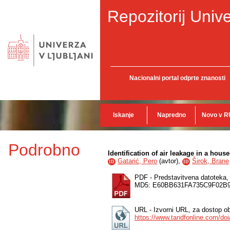
Repozitorij Unive
Nacionalni portal odprte znanosti
Iskanje
Napredno
Novo v R
Podrobno
Identification of air leakage in a hou
Gatarić, Pero
(
avtor
),
Širok, Brane
ID
ID
PDF - Predstavitvena datoteka
MD5: E60BB631FA735C9F02B
URL - Izvorni URL, za dostop ob
https://www.tandfonline.com/do