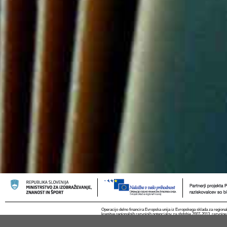
Operacijo delno financira Evropska unija iz Evropskega sklada za regional
krepitve regionalnih razvojnih potencialov za obdobje 2007-2013, razvojne