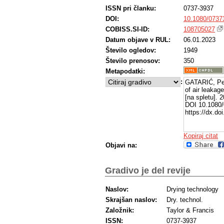
ISSN pri članku:
0737-3937
DOI:
10.1080/0737
COBISS.SI-ID:
108705027
Datum objave v RUL:
06.01.2023
Število ogledov:
1949
Število prenosov:
350
Metapodatki:
:
GATARIĆ, Per
of air leakag
[na spletu]. 
DOI 10.1080/
https://dx.d
Kopiraj citat
Objavi na:
Gradivo je del revije
Naslov:
Drying technology
Skrajšan naslov:
Dry. technol.
Založnik:
Taylor & Francis
ISSN:
0737-3937