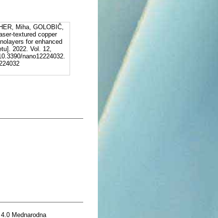
HER, Miha, GOLOBIČ,
ser-textured copper
nolayers for enhanced
tu]. 2022. Vol. 12,
 10.3390/nano12224032.
2224032
 4.0 Mednarodna