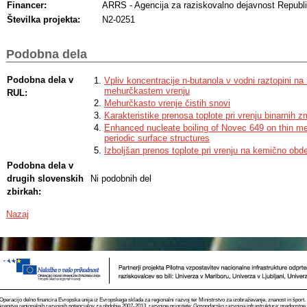
Financer:
ARRS - Agencija za raziskovalno dejavnost Republi
Številka projekta:
N2-0251
Naslov:
Izboljšanje procesa vrenja z uporabo teksturiranih p
Podobna dela
Podobna dela v
Vpliv koncentracije n-butanola v vodni raztopini na 
mehurčkastem vrenju
RUL:
Mehurčkasto vrenje čistih snovi
Karakteristike prenosa toplote pri vrenju binarnih z
Enhanced nucleate boiling of Novec 649 on thin met
periodic surface structures
Izboljšan prenos toplote pri vrenju na kemično obd
Podobna dela v
drugih slovenskih
Ni podobnih del
zbirkah:
Nazaj
Operacijo delno financira Evropska unija iz Evropskega sklada za regionalni razvoj ter Ministrstvo za izobraževanje, znanost in špor
krepitve regionalnih razvojnih potencialov za obdobje 2007-2013, razvojne prioritete: Gospodarsko razvojna infrastruktura; prednostn