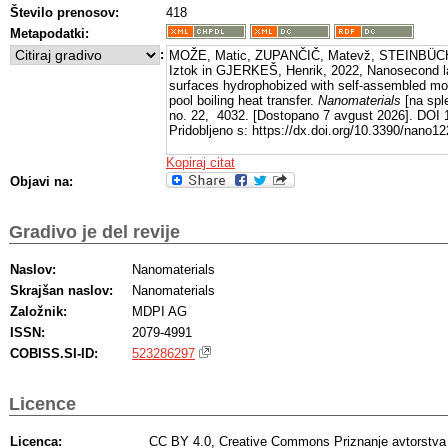
Število prenosov:
418
Metapodatki:
:
MOŽE, Matic, ZUPANČIČ, Matevž, STEINBÜC
Iztok in GJERKEŠ, Henrik, 2022, Nanosecond la
surfaces hydrophobized with self-assembled mo
pool boiling heat transfer.
Nanomaterials
[na sple
no. 22, 4032. [Dostopano 7 avgust 2026]. DOI
Pridobljeno s: https://dx.doi.org/10.3390/nano1
Kopiraj citat
Objavi na:
Gradivo je del revije
Naslov:
Nanomaterials
Skrajšan naslov:
Nanomaterials
Založnik:
MDPI AG
ISSN:
2079-4991
COBISS.SI-ID:
523286297
Licence
Licenca:
CC BY 4.0, Creative Commons Priznanje avtorstva