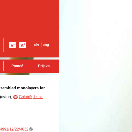
|
slv
eng
Pomoč
Prijava
assembled monolayers for
(
avtor
),
Golobič, Iztok
ID
-4991/12/22/4032