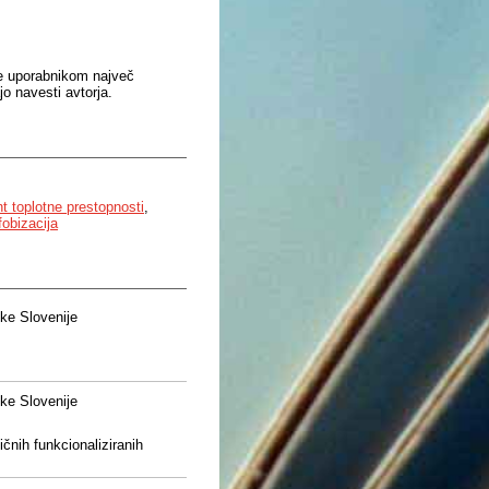
je uporabnikom največ
o navesti avtorja.
nt toplotne prestopnosti
,
fobizacija
ke Slovenije
ke Slovenije
ičnih funkcionaliziranih