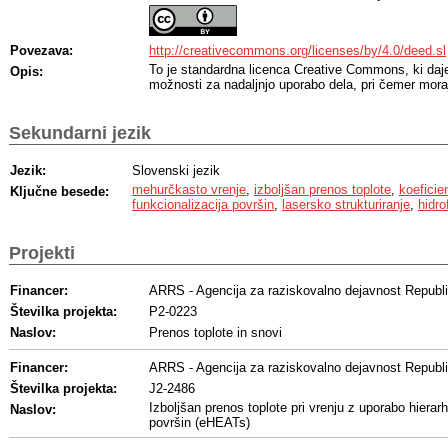
Povezava:
http://creativecommons.org/licenses/by/4.0/deed.sl
To je standardna licenca Creative Commons, ki da
Opis:
možnosti za nadaljnjo uporabo dela, pri čemer moraj
Sekundarni jezik
Jezik:
Slovenski jezik
mehurčkasto vrenje
,
izboljšan prenos toplote
,
koeficie
Ključne besede:
funkcionalizacija površin
,
lasersko strukturiranje
,
hidro
Projekti
Financer:
ARRS - Agencija za raziskovalno dejavnost Republi
Številka projekta:
P2-0223
Naslov:
Prenos toplote in snovi
Financer:
ARRS - Agencija za raziskovalno dejavnost Republi
Številka projekta:
J2-2486
Izboljšan prenos toplote pri vrenju z uporabo hierarh
Naslov:
površin (eHEATs)