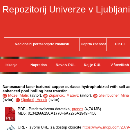
Repozitorij Univerze v Ljubljani
Nacionalni portal odprte znanosti
Odprta znanost
DiKUL
Iskanje
Napredno
Novo v RUL
Kaj je RUL
V številkah
Nanosecond laser-textured copper surfaces hydrophobized with self-
enhanced pool boiling heat transfer
Može, Matic
(
avtor
),
Zupančič, Matevž
(
avtor
),
Steinbücher, Miha
ID
ID
ID
(
avtor
),
Gjerkeš, Henrik
(
avtor
)
ID
PDF - Predstavitvena datoteka,
prenos
(4,74 MB)
MD5: 0134266615CA1770F6A7276A1949F4C6
URL - Izvorni URL, za dostop obiščite
https://www.mdpi.com/2079