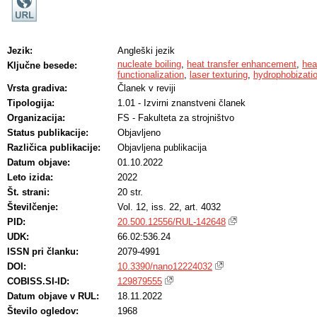
Jezik:
Angleški jezik
nucleate boiling
,
heat transfer enhancement
,
hea
Ključne besede:
functionalization
,
laser texturing
,
hydrophobizati
Vrsta gradiva:
Članek v reviji
Tipologija:
1.01 - Izvirni znanstveni članek
Organizacija:
FS - Fakulteta za strojništvo
Status publikacije:
Objavljeno
Različica publikacije:
Objavljena publikacija
Datum objave:
01.10.2022
Leto izida:
2022
Št. strani:
20 str.
Številčenje:
Vol. 12, iss. 22, art. 4032
PID:
20.500.12556/RUL-142648
UDK:
66.02:536.24
ISSN pri članku:
2079-4991
DOI:
10.3390/nano12224032
COBISS.SI-ID:
129879555
Datum objave v RUL:
18.11.2022
Število ogledov:
1968