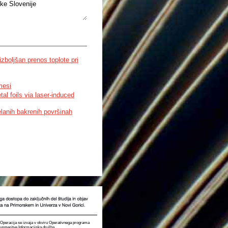
ke Slovenije
ovršin
izboljšan prenos toplote pri
mesi
al foils via laser-induced
elanih bakrenih površinah
t. Operacija se izvaja v okviru Operativnega programa
e usmeritve Informacijska družba.