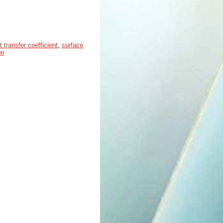
t transfer coefficient
,
surface
on