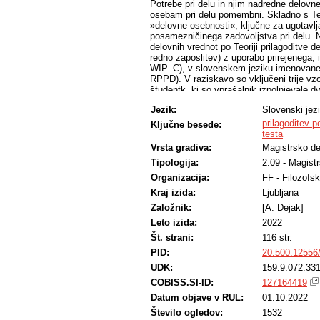
Potrebe pri delu in njim nadredne delovne
osebam pri delu pomembni. Skladno s Teor
»delovne osebnosti«, ključne za ugotavl
posamezničinega zadovoljstva pri delu. 
delovnih vrednot po Teoriji prilagoditve d
redno zaposlitev) z uporabo prirejenega
WIP–C), v slovenskem jeziku imenovane
RPPD). V raziskavo so vključeni trije vzo
študentk, ki so vprašalnik izpolnjevale d
Rezultati analize psihometričnih lastno
Jezik:
Slovenski jez
stabilnosti vprašalnika (nezadovoljivost 
zanesljivosti v času in neustrezno prile
prilagoditev p
Ključne besede:
študentk. Eksploratorne faktorske analiz
testa
redno zaposlitev odražajo nejasnost fakt
Vrsta gradiva:
Magistrsko de
faktorsko strukturo slovenskega vprašaln
Tipologija:
2.09 - Magist
primerljivi z ugotovitvami analize pri a
psihometrične lastnosti, zato je pri njeg
Organizacija:
FF - Filozofsk
previdnost pri interpretaciji rezultatov. 
Kraj izida:
Ljubljana
poznane Teorije prilagoditve delu in sme
Nenazadnje pa raziskava izpostavlja tudi
Založnik:
[A. Dejak]
Leto izida:
2022
Št. strani:
116 str.
PID:
20.500.12556
UDK:
159.9.072:331
COBISS.SI-ID:
127164419
Datum objave v RUL:
01.10.2022
Število ogledov:
1532