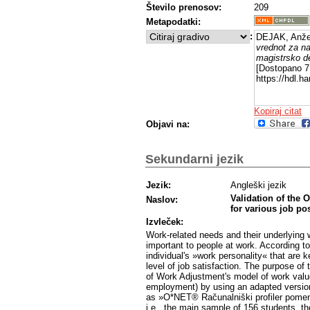
Število prenosov:
209
Metapodatki:
:
DEJAK, Anže
vrednot za na
magistrsko d
[Dostopano 7 
https://hdl.
Kopiraj citat
Objavi na:
Sekundarni jezik
Jezik:
Angleški jezik
Validation of the
Naslov:
for various job po
Izvleček:
Work-related needs and their underlying 
important to people at work. According t
individual's »work personality« that are k
level of job satisfaction. The purpose of 
of Work Adjustment's model of work value
employment) by using an adapted versi
as »O*NET® Računalniški profiler pome
i.e., the main sample of 156 students, t