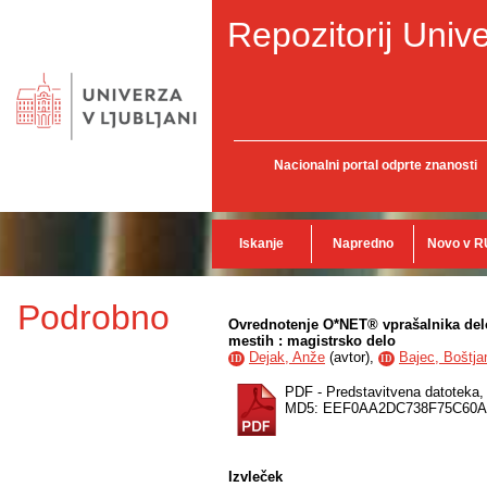
Repozitorij Unive
Nacionalni portal odprte znanosti
Iskanje
Napredno
Novo v R
Podrobno
Ovrednotenje O*NET® vprašalnika delo
mestih : magistrsko delo
Dejak, Anže
(
avtor
),
Bajec, Boštja
ID
ID
PDF - Predstavitvena datoteka
MD5: EEF0AA2DC738F75C60A
Izvleček