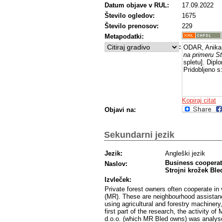
Datum objave v RUL:
17.09.2022
Število ogledov:
1675
Število prenosov:
229
Metapodatki:
:
ODAR, Anika
na primeru St
spletu]. Dipl
Pridobljeno s
Kopiraj citat
Objavi na:
Sekundarni jezik
Jezik:
Angleški jezik
Business cooperati
Naslov:
Strojni krožek Ble
Izvleček:
Private forest owners often cooperate in
(MR). These are neighbourhood assistanc
using agricultural and forestry machinery
first part of the research, the activity 
d.o.o. (which MR Bled owns) was analyse