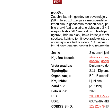
Izvleček
Zasebni lastniki gozdov se povezujejo v r
(SK). To so združenja za medsosedsko pom
kmetijsko in gozdarsko mehanizacijo, pr
bilo v prvi fazi analizirano delovanje SK
njegovi lasti - SK Servis d.o.o.. Nadalje p
ugotovi, kdo so člani, kako koristijo mož
soočajo, kakšno je njihovo zadovoljstvo 
opravljajo dela tudi v sklopu SK Servis d.
let, njihova gozdna posest je v povprečj
Člani so zadovoljni z delovanjem kot tudi
Jezik:
Slovenski jez
meri izkoriščajo možnosti, ki jim jih ponu
naklonjeni, veliko pa jih ni seznanjenih 
strojni krožek
Ključne besede:
združevanje v SK ostaja neizkoriščenih.
gozdov
,
gosp
Vrsta gradiva:
Diplomsko de
Tipologija:
2.11 - Diplom
Organizacija:
BF - Biotehni
Kraj izida:
Ljubljana
Založnik:
[A. Odar]
Leto izida:
2022
PID:
20.500.12556
UDK:
630*9(497.4Bl
COBISS.SI-ID:
122123779