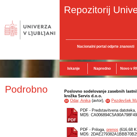
Repozitorij Unive
Nacionalni portal odprte znanosti
Iskanje
Napredno
Novo v R
Podrobno
Poslovno sodelovanje zasebnih lastni
krožka Servis d.o.o.
Odar, Anika
(
avtor
),
Pezdevšek Ma
ID
ID
PDF - Predstavitvena datoteka
MD5: CA006894C5A90A798F49
PDF - Priloga,
prenos
(616,68 K
MD5: 2DAE279382A1BBB70B2