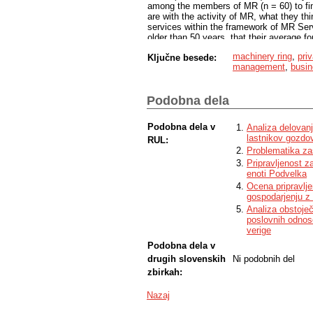
among the members of MR (n = 60) to fin
are with the activity of MR, what they th
services within the framework of MR Ser
older than 50 years, that their average fo
with forestry machinery. Members are sa
machinery ring
,
pri
Ključne besede:
members make little use of the opportunit
management
,
busin
favour of the professionalization of MR, 
MR Servis d.o.o. The potential of coopera
Podobna dela
Podobna dela v
Analiza delovan
lastnikov gozdo
RUL:
Problematika za
Pripravljenost 
enoti Podvelka
Ocena pripravlje
gospodarjenju z
Analiza obstoje
poslovnih odnos
verige
Podobna dela v
drugih slovenskih
Ni podobnih del
zbirkah:
Nazaj