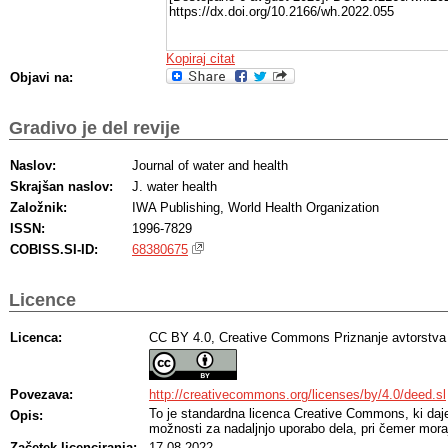
https://dx.doi.org/10.2166/wh.2022.055
Kopiraj citat
Objavi na:
Gradivo je del revije
Naslov:
Journal of water and health
Skrajšan naslov:
J. water health
Založnik:
IWA Publishing, World Health Organization
ISSN:
1996-7829
COBISS.SI-ID:
68380675
Licence
Licenca:
CC BY 4.0, Creative Commons Priznanje avtorstva
Povezava:
http://creativecommons.org/licenses/by/4.0/deed.sl
To je standardna licenca Creative Commons, ki da
Opis:
možnosti za nadaljnjo uporabo dela, pri čemer moraj
Začetek licenciranja:
17.08.2022