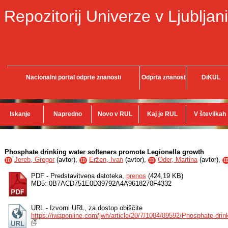
Repozitorij Univerze v Ljubljani
Nacionalni portal odprte znanosti
Odprta znanost
DiKUL
Iskanje
Napredno
Novo v RUL
Kaj je RUL
V številkah
Phosphate drinking water softeners promote Legionella growth
Jereb, Gregor
(
avtor
),
Eržen, Ivan
(
avtor
),
Oder, Martina
(
avtor
),
ID
ID
ID
I
PDF - Predstavitvena datoteka,
prenos
(424,19 KB)
MD5: 0B7ACD751E0D39792A4A9618270F4332
URL - Izvorni URL, za dostop obiščite
https://iwaponline.com/jwh/article/20/7/1084/89592/Phosphate-drin