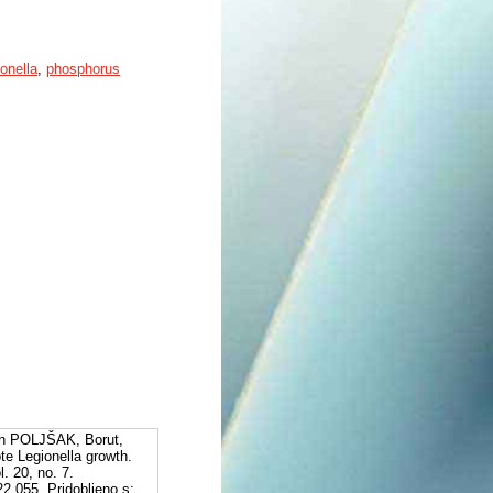
onella
,
phosphorus
in POLJŠAK, Borut,
te Legionella growth.
. 20, no. 7.
2.055. Pridobljeno s: