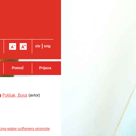
|
slv
eng
Pomoč
Prijava
Poljšak, Borut
(
avtor
)
D
king-water-softeners-promote