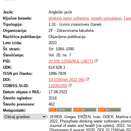
Jezik:
Angleški jezik
Ključne besede:
drinking water softening
,
growth stimulation
,
Legi
Tipologija:
1.01 - Izvirni znanstveni članek
Organizacija:
ZF - Zdravstvena fakulteta
Različica publikacije:
Objavljena publikacija
Leto izida:
2022
Št. strani:
Str. 1084–1090
Številčenje:
Vol. 20, no. 7
PID:
20.500.12556/RUL-138771
UDK:
614:628.1
ISSN pri članku:
1996-7829
DOI:
10.2166/wh.2022.055
COBISS.SI-ID:
118381059
Datum objave v RUL:
17.08.2022
Število ogledov:
3216
Število prenosov:
462
Metapodatki:
:
JEREB, Gregor, ERŽEN, Ivan, ODER, Martina 
2022, Phosphate drinking water softeners promo
Journal of water and health
[na spletu]. 2022. Vol
[Dostopano 6 avgust 2026]. DOI 10.2166/wh.202