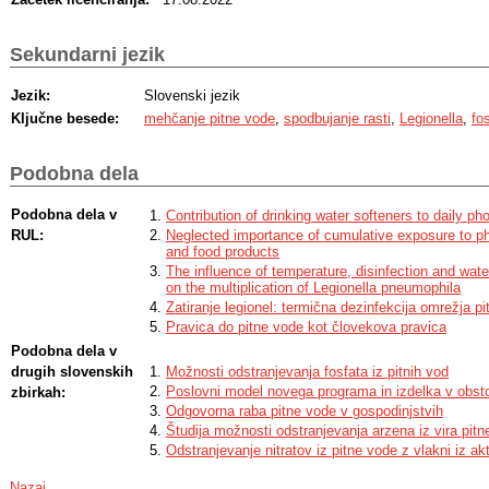
Sekundarni jezik
Jezik:
Slovenski jezik
Ključne besede:
mehčanje pitne vode
,
spodbujanje rasti
,
Legionella
,
fo
Podobna dela
Podobna dela v
Contribution of drinking water softeners to daily ph
RUL:
Neglected importance of cumulative exposure to ph
and food products
The influence of temperature, disinfection and wate
on the multiplication of Legionella pneumophila
Zatiranje legionel: termična dezinfekcija omrežja pi
Pravica do pitne vode kot človekova pravica
Podobna dela v
drugih slovenskih
Možnosti odstranjevanja fosfata iz pitnih vod
Poslovni model novega programa in izdelka v obst
zbirkah:
Odgovorna raba pitne vode v gospodinjstvih
Študija možnosti odstranjevanja arzena iz vira pit
Odstranjevanje nitratov iz pitne vode z vlakni iz ak
Nazaj