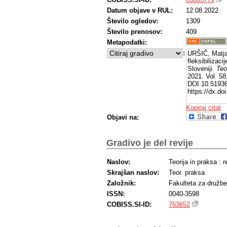
Datum objave v RUL:
12.08.2022
Število ogledov:
1309
Število prenosov:
409
Metapodatki:
:
URŠIČ, Matja
fleksibilizaci
Sloveniji.
Teo
2021. Vol. 58
DOI 10.51936/
https://dx.do
Kopiraj citat
Objavi na:
Gradivo je del revije
Naslov:
Teorija in praksa : 
Skrajšan naslov:
Teor. praksa
Založnik:
Fakulteta za družb
ISSN:
0040-3598
COBISS.SI-ID:
763652