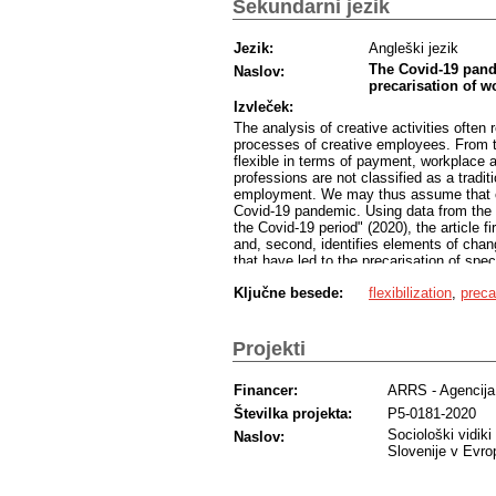
Sekundarni jezik
Jezik:
Angleški jezik
The Covid-19 pande
Naslov:
precarisation of w
Izvleček:
The analysis of creative activities often
processes of creative employees. From th
flexible in terms of payment, workplace 
professions are not classified as a tradi
employment. We may thus assume that cr
Covid-19 pandemic. Using data from the l
the Covid-19 period" (2020), the article f
and, second, identifies elements of chan
that have led to the precarisation of spec
music. The findings show in most segmen
Ključne besede:
flexibilization
,
preca
existing forms of precarisation.
Projekti
Financer:
ARRS - Agencija 
Številka projekta:
P5-0181-2020
Sociološki vidik
Naslov:
Slovenije v Evro