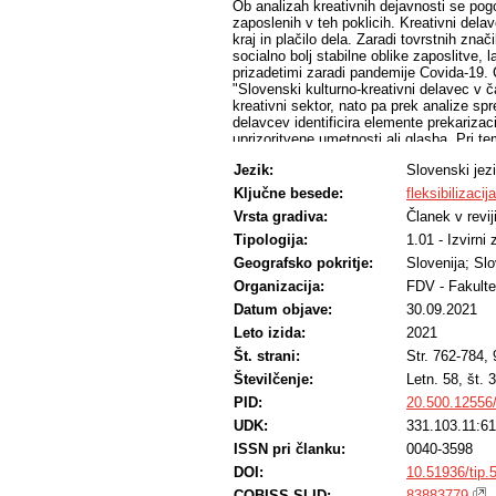
Ob analizah kreativnih dejavnosti se pog
zaposlenih v teh poklicih. Kreativni delavc
kraj in plačilo dela. Zaradi tovrstnih znač
socialno bolj stabilne oblike zaposlitve, 
prizadetimi zaradi pandemije Covida-19. 
"Slovenski kulturno-kreativni delavec v č
kreativni sektor, nato pa prek analize s
delavcev identificira elemente prekarizac
uprizoritvene umetnosti ali glasba. Pri t
poklicev nadgrajuje obstoječe oblike prek
Jezik:
Slovenski jez
Ključne besede:
fleksibilizacija
Vrsta gradiva:
Članek v revij
Tipologija:
1.01 - Izvirni
Geografsko pokritje:
Slovenija; Slo
Organizacija:
FDV - Fakulte
Datum objave:
30.09.2021
Leto izida:
2021
Št. strani:
Str. 762-784,
Številčenje:
Letn. 58, št. 3
PID:
20.500.12556
UDK:
331.103.11:61
ISSN pri članku:
0040-3598
DOI:
10.51936/tip.
COBISS.SI-ID:
83883779