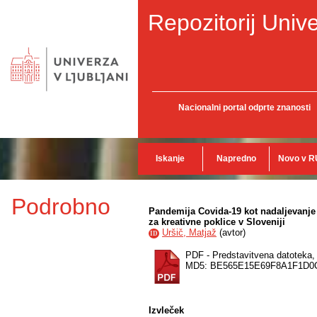
Repozitorij Unive
Nacionalni portal odprte znanosti
Iskanje
Napredno
Novo v R
Podrobno
Pandemija Covida-19 kot nadaljevanje p
za kreativne poklice v Sloveniji
Uršič, Matjaž
(
avtor
)
ID
PDF - Predstavitvena datoteka
MD5: BE565E15E69F8A1F1D0
Izvleček