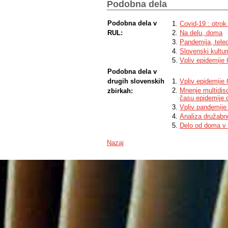
Podobna dela
Podobna dela v
Covid-19 : otrok 
RUL:
Na delu, doma
Pandemija, tele
Slovenski kultu
Vpliv epidemije
Podobna dela v
drugih slovenskih
Vpliv epidemije 
Mnenje multidisc
zbirkah:
času epidemije 
Vpliv pandemije 
Analiza družabn
Delo od doma v 
Nazaj