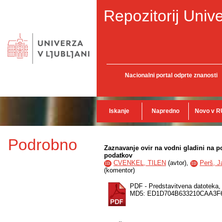
Repozitorij Unive
Nacionalni portal odprte znanosti
Iskanje
Napredno
Novo v R
Podrobno
Zaznavanje ovir na vodni gladini na p
podatkov
CVENKEL, TILEN
(
avtor
),
Perš, J
ID
ID
(
komentor
)
PDF - Predstavitvena datoteka
MD5: ED1D704B633210CAA3F