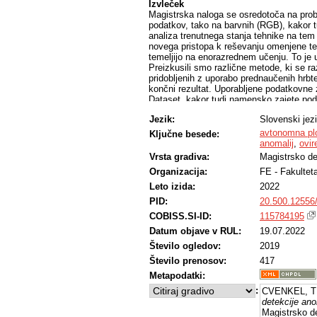
Izvleček
Magistrska naloga se osredotoča na probl
podatkov, tako na barvnih (RGB), kakor t
analiza trenutnega stanja tehnike na te
novega pristopa k reševanju omenjene tem
temeljijo na enorazrednem učenju. To je u
Preizkusili smo različne metode, ki se ra
pridobljenih z uporabo prednaučenih hrbten
končni rezultat. Uporabljene podatkovne
Dataset, kakor tudi namensko zajete pod
Senzorski sistem, uporabljen za zajem pod
Jezik:
Slovenski jez
Fakultete za elektrotehniko v Ljubljani
dela, smo eksperimente zastavili na način
avtonomna pl
Ključne besede:
vpliva na evalvacijo uporabljenih algoritm
anomalij
,
ovir
Kot glavni prispevek te magistrske nalog
Vrsta gradiva:
Magistrsko de
označenih slik rečnega okolja v dveh mod
Organizacija:
FE - Fakultet
vodni gladini, ki temelji na iskanju anomal
Leto izida:
2022
PID:
20.500.12556
COBISS.SI-ID:
115784195
Datum objave v RUL:
19.07.2022
Število ogledov:
2019
Število prenosov:
417
Metapodatki:
:
CVENKEL, T
detekcije ano
Magistrsko de