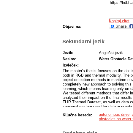
https://hdl.
Kopiraj citat
Objavi na:
Sekundarni jezik
Jezik:
Angleški jezik
Naslov:
Water Obstacle De
Izvleček:
The master's thesis focuses on the obsta
both in RGB and thermal modality. The pap
object detection methods in maritime envi
completely new approach to solving thi
learning, which means learning only on d
We tested different methods that differ i
analyzed their impact on the final result
FLIR Thermal Dataset, as well as data ca
sensorial system used for data acquisiti
at Faculty of Electrical Engineering in Lj
autonomous drive
,
Ključne besede:
set up the experiments to address the qu
obstacles on water 
evaluation of the algorithms used.
The main contribution of this thesis is tw
environment in two image modalities, and