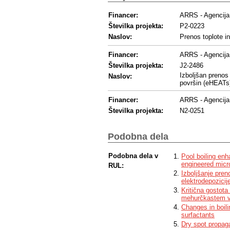
Financer:
ARRS - Agencija 
Številka projekta:
P2-0223
Naslov:
Prenos toplote i
Financer:
ARRS - Agencija 
Številka projekta:
J2-2486
Izboljšan prenos 
Naslov:
površin (eHEATs
Financer:
ARRS - Agencija 
Številka projekta:
N2-0251
Naslov:
Izboljšanje proc
Podobna dela
Podobna dela v
Pool boiling enh
engineered micr
RUL:
Izboljšanje pren
elektrodepozicij
Kritična gostota 
mehurčkastem v
Changes in boili
surfactants
Dry spot propaga