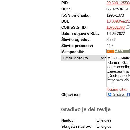
PID:
20.500.12556
UDK:
66.02:536.24
ISSN pri članku:
1996-1073
DOI:
10.3390/en15
COBISS.SI-ID:
107631363
Datum objave v RUL:
13.05.2022
Število ogledov:
2553
Število prenosov:
449
Metapodatki:
:
MOŽE, Matic
Klemen, GJER
corresponding-
Energies
[na 
[Dostopano 9
https://dx.do
Kopiraj citat
Objavi na:
Gradivo je del revije
Naslov:
Energies
Skrajšan naslov:
Energies