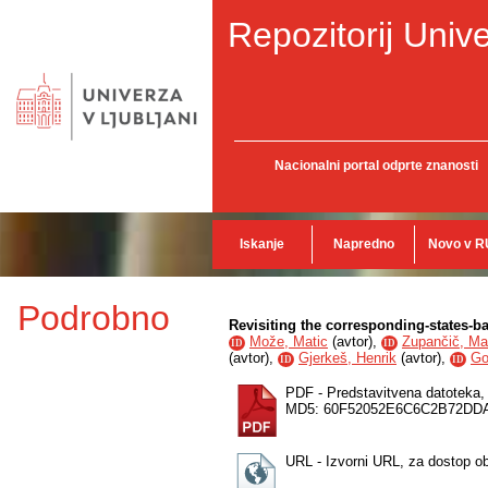
Repozitorij Unive
Nacionalni portal odprte znanosti
Iskanje
Napredno
Novo v R
Podrobno
Revisiting the corresponding-states-bas
Može, Matic
(
avtor
),
Zupančič, Ma
ID
ID
(
avtor
),
Gjerkeš, Henrik
(
avtor
),
Go
ID
ID
PDF - Predstavitvena datoteka
MD5: 60F52052E6C6C2B72DD
URL - Izvorni URL, za dostop o