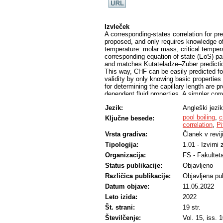
Izvleček
A corresponding-states correlation for pred
proposed, and only requires knowledge of 
temperature: molar mass, critical temperatu
corresponding equation of state (EoS) pa
and matches Kutateladze–Zuber predictio
This way, CHF can be easily predicted for
validity by only knowing basic properties 
for determining the capillary length are 
dependent fluid properties. A simpler corr
imprecise, and a more complex correlatio
Jezik:
Angleški jezik
recommended. These correlations are fun
accurate prediction of CHF values on func
pool boiling
,
c
Ključne besede:
interactions of fluid properties with othe
correlation
,
Pi
Vrsta gradiva:
Članek v revij
Tipologija:
1.01 - Izvirni
Organizacija:
FS - Fakulteta
Status publikacije:
Objavljeno
Različica publikacije:
Objavljena pub
Datum objave:
11.05.2022
Leto izida:
2022
Št. strani:
19 str.
Številčenje:
Vol. 15, iss. 