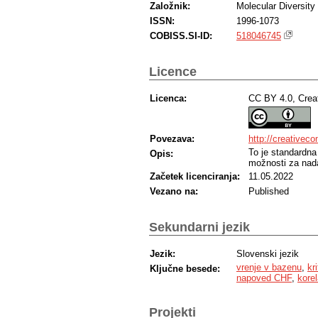
Založnik:
Molecular Diversity 
ISSN:
1996-1073
COBISS.SI-ID:
518046745
Licence
Licenca:
CC BY 4.0, Crea
Povezava:
http://creativec
To je standardna
Opis:
možnosti za nada
Začetek licenciranja:
11.05.2022
Vezano na:
Published
Sekundarni jezik
Jezik:
Slovenski jezik
vrenje v bazenu
,
kr
Ključne besede:
napoved CHF
,
korel
Projekti