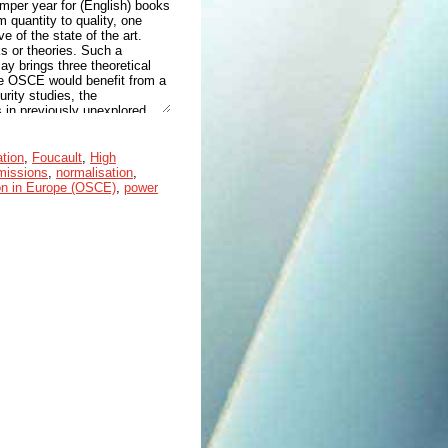
umper year for (English) books
m quantity to quality, one
ve of the state of the art.
s or theories. Such a
say brings three theoretical
the OSCE would benefit from a
urity studies, the
in previously unexplored
of what it is and what it does
not exhaust the possibilities
 for going beyond the state of
ation
,
Foucault
,
High
missions
,
normalisation
,
ion in Europe (OSCE)
,
power