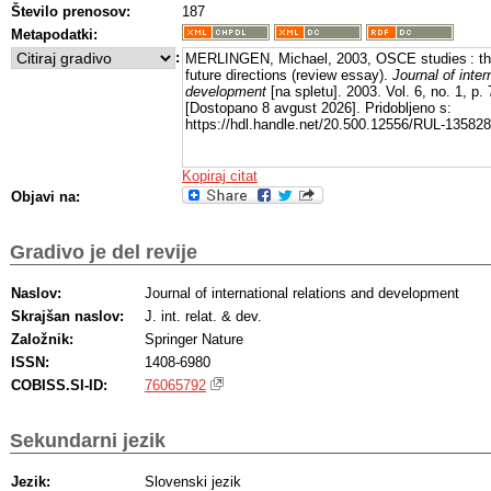
Število prenosov:
187
Metapodatki:
:
MERLINGEN, Michael, 2003, OSCE studies : the 
future directions (review essay).
Journal of inter
development
[na spletu]. 2003. Vol. 6, no. 1, p.
[Dostopano 8 avgust 2026]. Pridobljeno s:
https://hdl.handle.net/20.500.12556/RUL-135828
Kopiraj citat
Objavi na:
Gradivo je del revije
Naslov:
Journal of international relations and development
Skrajšan naslov:
J. int. relat. & dev.
Založnik:
Springer Nature
ISSN:
1408-6980
COBISS.SI-ID:
76065792
Sekundarni jezik
Jezik:
Slovenski jezik