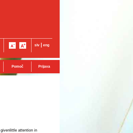
|
slv
eng
Pomoč
Prijava
venlittle attention in