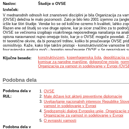
Naslov:
Študije o OVSE
Izvleček:
V mednarodnih odnosih kot znanstveni disciplini je bila Organizacija za var
(OVSE) deležna le malo pozornosti. Zato je bilo leto 2001 izjemno za (anglešk
izšle kar štiri študije. Vendar ko se od količine ozremo h kvaliteti, lahko z
Razen ene od študij so vse druge opisne, kar je sicer značilno za to področ
OVSE se večinoma izogibajo vsakršnega neposrednega nanašanja na analitič
opisna naravnanost nujno omejuje tisto, kar je o OVSE mogoče povedati. Z
tri teoretične okvire, da bi ponazoril trditev, koliko bi proučevanje OVSE prid
osmislitvijo. Kaže, kako trije takšni pristopi - konstruktivistične varnostne
foucaujevska analiza moči - bogatijo proučevanje OVSE v še neraziskani sm
še nerazumljene vidike tega, kaj ta institucija je in kaj počne. Čeprav ti trij
konstruktivizem
,
kopenhagenska šola
,
depolitizacija v
Ključne besede:
za teoretično osmišljeno proučevanje OVSE, pa poudarjajo potrebo po pres
komisar za narodne manjšine
,
dolgoročne misije
,
norm
metode pri njenem proučevanju.
Organizacija za varnost in sodelovanje v Evropi (OVS
Podobna dela
Podobna dela v
OVSE
RUL:
Male države kot akterji preventivne diplomacije
Uveljavljanje nacionalnih interesov Republike Slove
varnost in sodelovanje v Evropi
Sredozemski dialogi Evropske unije, Organizacije 
Organizacije za varnost in sodelovanje v Evropi
O evropski varnosti
Podobna dela v