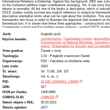
International Relations scholarship. Against this background, 2001 was a b
on the institution withfour major contributions emerging. Yet, if one turns fro
returns to normality. All but one of the books is descriptive, which is indicati
OSCE studies mostly eschew any explicit reference to analytical framework
descriptive orientation limits what can be said about the institution. This es
frameworks into focus in order to illustrate the argument that research on 
theoretical turn. It is shown how these three approaches - constructivist sec
Copenhagen school and Foucauldian power analysis - extend OSCE studies 
directions, thereby opening new windows on the institution to reveal aspects 
Jezik:
Angleški jezik
that have not been brought to light before. While these three approaches do 
for theoretically informed research on the OSCE, they do point out the need
constructivism
,
Copengahen school
,
desecuritis
Ključne besede:
the art of OSCE studies.
Commissioner on National Minorities
,
long-term 
norms
,
Organisation for Security and Co-operat
Vrsta gradiva:
Članek v reviji
Tipologija:
1.02 - Pregledni znanstveni članek
Organizacija:
FDV - Fakulteta za družbene vede
Leto izida:
2003
Št. strani:
Str. 71-85, 104, 107
Številčenje:
Vol. 6, no. 1
PID:
20.500.12556/RUL-135828
UDK:
327
ISSN pri članku:
1408-6980
COBISS.SI-ID:
22986333
Datum objave v RUL:
30.03.2022
Število ogledov:
2477