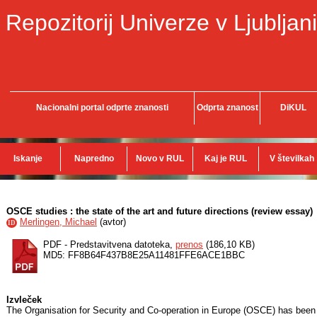
Repozitorij Univerze v Ljubljani
Nacionalni portal odprte znanosti
Odprta znanost
DiKUL
Iskanje
Napredno
Novo v RUL
Kaj je RUL
V številkah
OSCE studies : the state of the art and future directions (review essay)
Merlingen, Michael
(
avtor
)
ID
PDF - Predstavitvena datoteka,
prenos
(186,10 KB)
MD5: FF8B64F437B8E25A11481FFE6ACE1BBC
Izvleček
The Organisation for Security and Co-operation in Europe (OSCE) has been gi