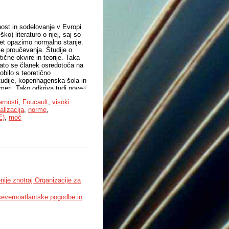
nost in sodelovanje v Evropi
o) literaturo o njej, saj so
opet opazimo normalno stanje.
je proučevanja. Študije o
ne okvire in teorije. Taka
ato se članek osredotoča na
obilo s teoretično
 študije, kopenhagenska šola in
eri. Tako odkriva tudi nove,
e pristopi ne izčrpajo možnosti
arnosti
,
Foucault
,
visoki
eganju sedanje opisne
alizacija
,
norme
,
E)
,
moč
nije znotraj Organizacije za
severnoatlantske pogodbe in