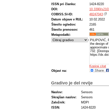
ISSN pri članku:
1424-8220
DOI:
10.3390/s210
COBISS.SI-ID:
48247043
Datum objave v RUL:
10.02.2022
Število ogledov:
2165
Število prenosov:
461
Metapodatki:
:
PILIPOVIĆ, R
the design of 
approximate m
732. [Dostop
https://dx.do
Kopiraj citat
Objavi na:
Gradivo je del revije
Naslov:
Sensors
Skrajšan naslov:
Sensors
Založnik:
MDPI
ISSN:
1424-8220