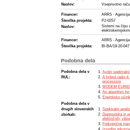
Naslov:
Vseprisotno raču
Financer:
ARRS - Agencija 
Številka projekta:
P2-0257
Sistemi na čipu 
Naslov:
elektrokemijskim
Financer:
ARRS - Agencija 
Številka projekta:
BI-BA/19-20-047
Financer:
Drugi - Drug fina
Podobna dela
Program financ.:
Bosnia and Herzeg
Podobna dela v
Avdio spektralni
RUL:
A hybrid radix-4
processing
MODEM EURID
An algorithm for 
Energijsko učink
Podobna dela v
drugih slovenskih
Spektralni anali
Diagnostika in 
zbirkah:
električnih, vibr
Frekvenčne trans
Izvedba rekurziv