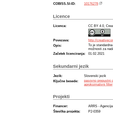
COBISS.SI-ID:
10176278
Licence
Licenca:
CC BY 4.0, Crea
Povezava:
http://creativec
To je standardna
Opis:
možnosti za nada
Začetek licenciranja:
01.02.2021
Sekundarni jezik
Jezik:
Slovenski jezik
pasovno prepustni dig
Ključne besede:
aproksimativni filter
Projekti
Financer:
ARRS - Agencija 
Številka projekta:
P2-0359