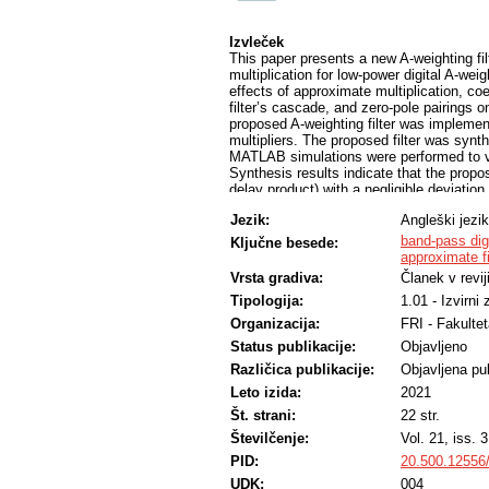
Izvleček
This paper presents a new A-weighting fil
multiplication for low-power digital A-wei
effects of approximate multiplication, coef
filter’s cascade, and zero-pole pairings o
proposed A-weighting filter was implement
multipliers. The proposed filter was synt
MATLAB simulations were performed to ve
Synthesis results indicate that the prop
delay product) with a negligible deviation
implementation. Experiments on acoustic 
Jezik:
Angleški jezik
deployed in environmental noise measure
band-pass digit
Ključne besede:
approximate fi
Vrsta gradiva:
Članek v revij
Tipologija:
1.01 - Izvirni
Organizacija:
FRI - Fakultet
Status publikacije:
Objavljeno
Različica publikacije:
Objavljena pub
Leto izida:
2021
Št. strani:
22 str.
Številčenje:
Vol. 21, iss. 3
PID:
20.500.12556
UDK:
004