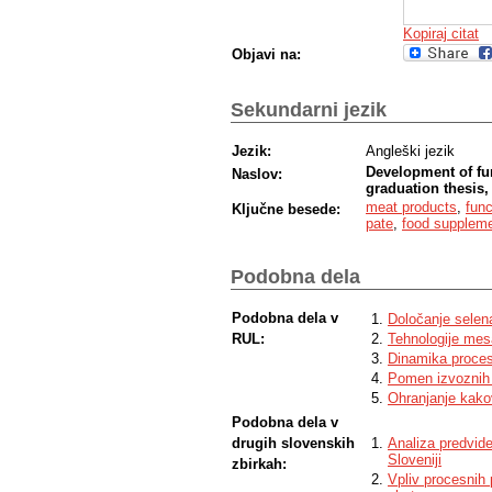
Kopiraj citat
Objavi na:
Sekundarni jezik
Jezik:
Angleški jezik
Development of fun
Naslov:
graduation thesis,
meat products
,
func
Ključne besede:
pate
,
food supplem
Podobna dela
Podobna dela v
Določanje selena
RUL:
Tehnologije mes
Dinamika proces
Pomen izvoznih 
Ohranjanje kako
Podobna dela v
drugih slovenskih
Analiza predvide
Sloveniji
zbirkah:
Vpliv procesnih