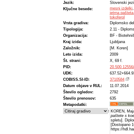
Jezik:
Slovenski jez
mesni izdelki
Ključne besede:
jetrna pašteta
tokoferol
Vrsta gradiva:
Diplomsko de
Tipologija:
2.11 - Diplom
Organizacija:
BF - Biotehni
Kraj izida:
Ljubljana
Založnik:
[M. Koren]
Leto izida:
2009
Št. strani:
X, 69 f.
PID:
20.500.12556
UDK:
637.52+664.9
COBISS.SI-ID:
3710584
Datum objave v RUL:
11.07.2014
Število ogledov:
2792
Število prenosov:
635
Metapodatki:
:
KOREN, Maja
paštete s koe
spletu]. Dipl
[Dostopano 10
https://hdl.