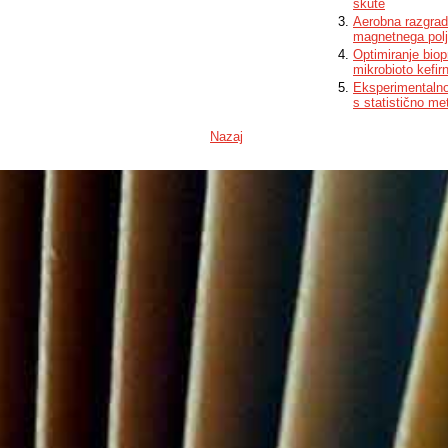
skute
Aerobna razgrad
magnetnega pol
Optimiranje biop
mikrobioto kefirn
Eksperimentalno 
s statistično me
Nazaj