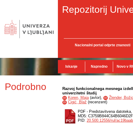
Repozitorij Unive
Nacionalni portal odprte znanosti
Iskanje
Napredno
Novo v R
Podrobno
Razvoj funkcionalnega mesnega izdelk
univerzitetni študij
Koren, Maja
(
avtor
),
Žlender, Boži
ID
ID
Cigić, Blaž
(
recenzent
)
ID
PDF - Predstavitvena datoteka
MD5: C3759B844C64B6046D2
PID:
20.500.12556/rul/ac19baa