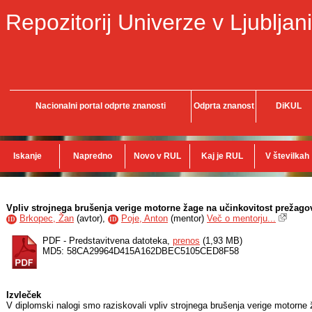
Repozitorij Univerze v Ljubljani
Nacionalni portal odprte znanosti
Odprta znanost
DiKUL
Iskanje
Napredno
Novo v RUL
Kaj je RUL
V številkah
Vpliv strojnega brušenja verige motorne žage na učinkovitost prežagov
Brkopec, Žan
(
avtor
),
Poje, Anton
(
mentor
)
Več o mentorju...
ID
ID
PDF - Predstavitvena datoteka,
prenos
(1,93 MB)
MD5: 58CA29964D415A162DBEC5105CED8F58
Izvleček
V diplomski nalogi smo raziskovali vpliv strojnega brušenja verige motorne 