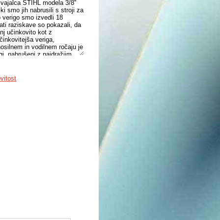
izvajalca STIHL modela 3/8''
i smo jih nabrusili s stroji za
 verigo smo izvedli 18
ti raziskave so pokazali, da
j učinkovito kot z
činkovitejša veriga,
osilnem in vodilnem ročaju je
gi, nabrušeni z najdražjim
a večja na nosilnem kot na
kakor tudi na jakost tresenja
o prežagovanja se pri uporabi
vitost
ajih. Ugotovitve raziskave so
e za profesionalnega