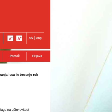
|
slv
eng
Pomoč
Prijava
anja lesa in tresenje rok
žage na učinkovitost