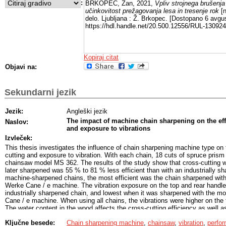
:
BRKOPEC, Žan, 2021,
Vpliv strojnega brušenj
učinkovitost prežagovanja lesa in tresenje rok
[n
delo. Ljubljana : Ž. Brkopec. [Dostopano 6 avgus
https://hdl.handle.net/20.500.12556/RUL-130924
Kopiraj citat
Objavi na:
Sekundarni jezik
Jezik:
Angleški jezik
The impact of machine chain sharpening on the effi
Naslov:
and exposure to vibrations
Izvleček:
This thesis investigates the influence of chain sharpening machine type on 
cutting and exposure to vibration. With each chain, 18 cuts of spruce prism
chainsaw model MS 362. The results of the study show that cross-cutting 
later sharpened was 55 % to 81 % less efficient than with an industrially 
machine-sharpened chains, the most efficient was the chain sharpened wit
Werke Cane / e machine. The vibration exposure on the top and rear handl
industrially sharpened chain, and lowest when it was sharpened with the m
Cane / e machine. When using all chains, the vibrations were higher on the 
The water content in the wood affects the cross-cutting efficiency as well a
which only applies to machine-sharpened chains. With the cross-cutting effi
Ključne besede:
Chain sharpening machine
,
chainsaw
,
vibration
,
perfo
handles were significantly increased when using an industrially sharpened c