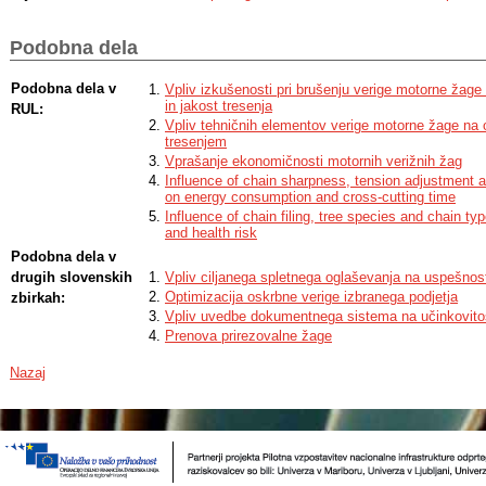
research are useful to simplify the decision when choosing a chainsaw sha
professional forestry worker, or for the occasional chainsaw user.
Podobna dela
Podobna dela v
Vpliv izkušenosti pri brušenju verige motorne žage
in jakost tresenja
RUL:
Vpliv tehničnih elementov verige motorne žage na
tresenjem
Vprašanje ekonomičnosti motornih verižnih žag
Influence of chain sharpness, tension adjustment a
on energy consumption and cross-cutting time
Influence of chain filing, tree species and chain ty
and health risk
Podobna dela v
drugih slovenskih
Vpliv ciljanega spletnega oglaševanja na uspešnos
Optimizacija oskrbne verige izbranega podjetja
zbirkah:
Vpliv uvedbe dokumentnega sistema na učinkovito
Prenova prirezovalne žage
Nazaj