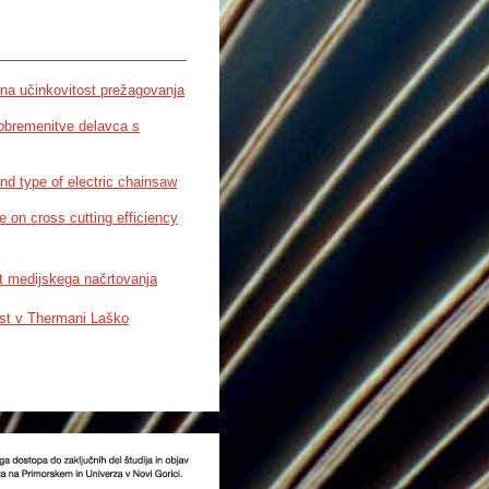
rpening machine for a
 na učinkovitost prežagovanja
 obremenitve delavca s
nd type of electric chainsaw
pe on cross cutting efficiency
t medijskega načrtovanja
st v Thermani Laško