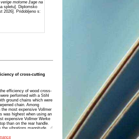
a verige motorne žage na
a spletu]. Diplomsko
t 2026]. Pridobljeno s:
ciency of cross-cutting
the efficiency of wood cross-
 were performed with a Stihl
with ground chains which were
sharpened chain. Among
h the most expensive Vollmer
es was highest when using an
ost expensive Vollmer Werke
top than on the rear handle.
s the vibrations magnitude,
ciency, the vibrations on both
rmance
hain. The findings of the