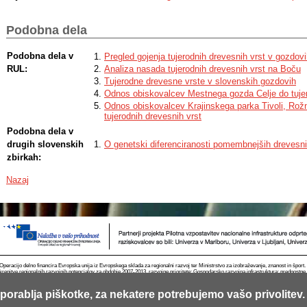
they are economically important due to faster growth and quality wood.
Podobna dela
Podobna dela v
Pregled gojenja tujerodnih drevesnih vrst v gozdovi
RUL:
Analiza nasada tujerodnih drevesnih vrst na Boču
Tujerodne drevesne vrste v slovenskih gozdovih
Odnos obiskovalcev Mestnega gozda Celje do tujer
Odnos obiskovalcev Krajinskega parka Tivoli, Rožni
tujerodnih drevesnih vrst
Podobna dela v
drugih slovenskih
O genetski diferenciranosti pomembnejših drevesnih
zbirkah:
Nazaj
Operacijo delno financira Evropska unija iz Evropskega sklada za regionalni razvoj ter Ministrstvo za izobraževanje, znanost in špor
krepitve regionalnih razvojnih potencialov za obdobje 2007-2013, razvojne prioritete: Gospodarsko razvojna infrastruktura; prednostn
porablja piškotke, za nekatere potrebujemo vašo privolitev.
Kontakt
RSS
Piškotki
Pogoji uporabe
Mobilno