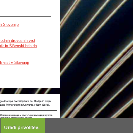
h Slovenije
odnih drevesnih vrst
k in Šišenski hrib do
 vrst v Sloveniji
t. Operacija se izvaja v okviru Operativnega programa
e usmeritve Informacijska družba.
Uredi privolitev...