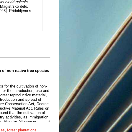
ni okviri gojenja
 Magistrsko delo.
26]. Pridobljeno s:
n of non-native tree species
 for the cultivation of non-
 for the introduction, use and
orest reproductive material,
ntroduction and spread of
ture Conservation Act, Decree
uctive Material Act, Rules on
nd that the cultivation of
try activities, as immigration
he Ministry. Slovenian
cies that could be crucial in
ies
,
forest plantations
tors and at the same time,