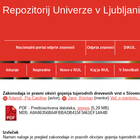
Repozitorij Univerze v Ljubljani
Nacionalni portal odprte znanosti
Odprta znanost
DiKUL
Iskanje
Napredno
Novo v RUL
Kaj je RUL
V številkah
Zakonodaja in pravni okviri gojenja tujerodnih drevesnih vrst v Sloveni
Adamič, Pia Caroline
(
avtor
),
Jarni, Kristjan
(
mentor
)
Več o mentorju..
ID
ID
PDF - Predstavitvena datoteka,
prenos
(5,29 MB)
MD5: A8A86356B64FBBADB415F3461EF14A4B
Izvleček
Namen naloge je pregled zakonodaje in pravnih okvirjev gojenja tujerodnih d