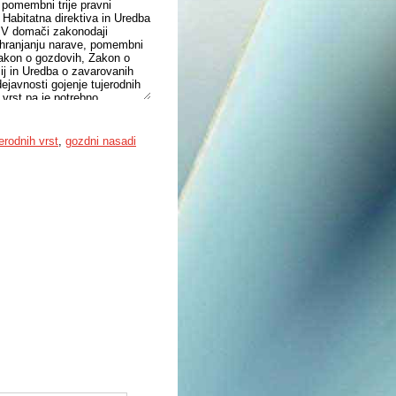
 pomembni trije pravni
 Habitatna direktiva in Uredba
t. V domači zakonodaji
ohranjanju narave, pomembni
Zakon o gozdovih, Zakon o
ij in Uredba o zavarovanih
ejavnosti gojenje tujerodnih
 vrst pa je potrebno
je tujerodnih drevesnih vrst,
m ključne pri prilagajanju na
 gospodarsko zanimive.
erodnih vrst
,
gozdni nasadi