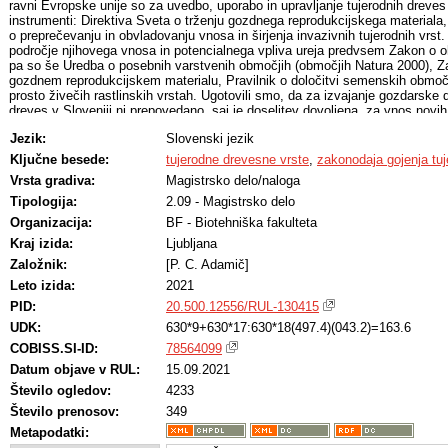
ravni Evropske unije so za uvedbo, uporabo in upravljanje tujerodnih dreves
instrumenti: Direktiva Sveta o trženju gozdnega reprodukcijskega materiala,
o preprečevanju in obvladovanju vnosa in širjenja invazivnih tujerodnih vrs
področje njihovega vnosa in potencialnega vpliva ureja predvsem Zakon o 
pa so še Uredba o posebnih varstvenih območjih (območjih Natura 2000), 
gozdnem reprodukcijskem materialu, Pravilnik o določitvi semenskih območ
prosto živečih rastlinskih vrstah. Ugotovili smo, da za izvajanje gozdarske d
dreves v Sloveniji ni prepovedano, saj je doselitev dovoljena, za vnos novih
dovoljenje ministrstva. Slovenska zakonodaja tako ponuja možnosti za gojen
Jezik:
Slovenski jezik
ki bi lahko bile zaradi boljše odpornosti proti biotskim in abiotskim dejavniko
podnebne spremembe, hkrati pa so zaradi hitre rasti in kakovostnega lesa
Ključne besede:
tujerodne drevesne vrste
,
zakonodaja gojenja tuj
Vrsta gradiva:
Magistrsko delo/naloga
Tipologija:
2.09 - Magistrsko delo
Organizacija:
BF - Biotehniška fakulteta
Kraj izida:
Ljubljana
Založnik:
[P. C. Adamič]
Leto izida:
2021
PID:
20.500.12556/RUL-130415
UDK:
630*9+630*17:630*18(497.4)(043.2)=163.6
COBISS.SI-ID:
78564099
Datum objave v RUL:
15.09.2021
Število ogledov:
4233
Število prenosov:
349
Metapodatki: