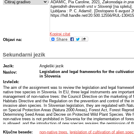
:
ADAMIČ, Pia Caroline, 2021,
Zakonodaja in prav
tujerodnih drevesnih vrst v Sloveniji
[na spletu].
Ljubljana : P. C. Adamič. [Dostopano 6 avgust 20
https://hdl.handle.net/20.500.12556/RUL-130415
Kopiraj citat
Objavi na:
Sekundarni jezik
Jezik:
Angleški jezik
Legislation and legal frameworks for the cultivatio
Naslov:
in Slovenia
Izvleček:
The aim of the assignment was to review the legislation and legal frameworks
native tree species in Slovenia. In EU, three legal instruments are important
management of non-native trees: the Council Directive on the marketing of f
Habitats Directive and the Regulation on the prevention and control of the i
invasive alien species. In Slovenian legislation, they are regulated with Na
on Special Protection Areas (Natura 2000 Areas), Forest Act, Forest Reprod
Determining Seed Areas and Decree on Protected Wild Plant Species. We fou
non-native trees is not prohibited in Slovenia for the implementation of fores
is allowed, and the introduction of new species requires the permission of t
legislation thus offers opportunities for the cultivation of non-native tree spe
Ključne besede:
non-native trees
,
legislation of cultivation of alien spec
adapting to climate change due to better resilience to biotic and abiotic fac