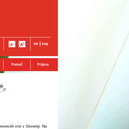
|
slv
eng
Pomoč
Prijava
ji
.
revesnih vrst v Sloveniji. Na