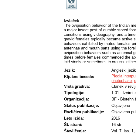
Izvleček
The oviposition behavior of the Indian me
a major insect pest of durable stored foo
conditions using videography, and a tim
gravid females typically became active sh
behaviors exhibited by mated females pri
antennae and mouth parts using the forel
oviposition behaviors such as antennal g
times before females commenced the abd
laid singly or sometimes in groups, either
no movement during the photophase; howe
Jezik:
Angleški jezik
Females allocated only a small portion of 
away from food. Females oviposited on fo
Plodia interpu
Ključne besede:
first four hours of the scotophase. Visi
photophase
,
s
Vrsta gradiva:
Članek v revij
Tipologija:
1.01 - Izvirni
Organizacija:
BF - Biotehni
Status publikacije:
Objavljeno
Različica publikacije:
Objavljena pub
Leto izida:
2016
Št. strani:
16 str.
Številčenje:
Vol. 7, iss. 1, 