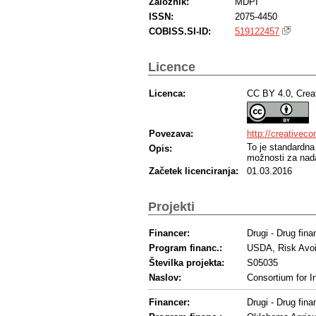
Založnik:
MDPI
ISSN:
2075-4450
COBISS.SI-ID:
519122457
Licence
Licenca:
CC BY 4.0, Crea
Povezava:
http://creativec
To je standardna
Opis:
možnosti za nada
Začetek licenciranja:
01.03.2016
Projekti
Financer:
Drugi - Drug fina
Program financ.:
USDA, Risk Avoi
Številka projekta:
S05035
Naslov:
Consortium for I
Financer:
Drugi - Drug fina