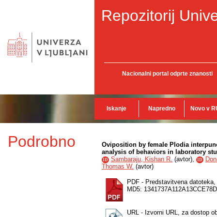
Repozitorij Unive
Nacionalni portal odprte znanosti
Iskanje
Napredno
Novo v R
Podrobno
Oviposition by female Plodia interpunc
analysis of behaviors in laboratory st
Sambaraju, Kishan R.
(
avtor
),
Don
ID
ID
Thomas W.
(
avtor
)
PDF - Predstavitvena datoteka
MD5: 1341737A112A13CCE78
URL - Izvorni URL, za dostop o