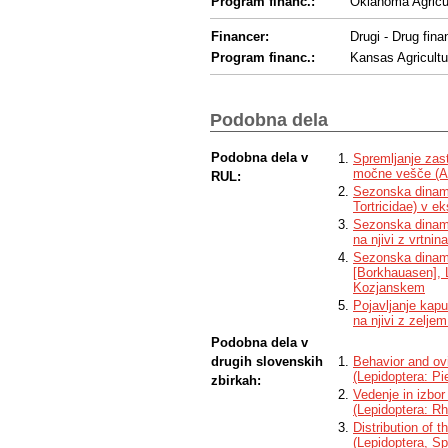
Program financ.:
Oklahoma Agricul
Financer:
Drugi - Drug fina
Program financ.:
Kansas Agricultu
Financer:
Drugi - Drug fina
Program financ.:
Fulbright Fellows
Podobna dela
Podobna dela v
Spremljanje zast
močne vešče (An
RUL:
Sezonska dinami
Tortricidae) v e
Sezonska dinami
na njivi z vrtnin
Sezonska dinami
[Borkhauasen], 
Kozjanskem
Pojavljanje kapus
na njivi z zeljem
Podobna dela v
drugih slovenskih
Behavior and ovi
(Lepidoptera: Pi
zbirkah:
Vedenje in izbor
(Lepidoptera: R
Distribution of 
(Lepidoptera, Sp