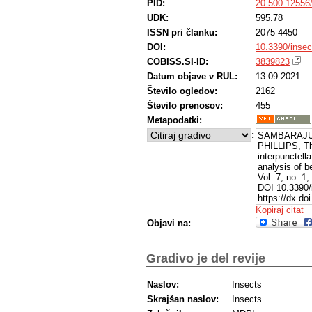
PID:
20.500.12556
UDK:
595.78
ISSN pri članku:
2075-4450
DOI:
10.3390/inse
COBISS.SI-ID:
3839823
Datum objave v RUL:
13.09.2021
Število ogledov:
2162
Število prenosov:
455
Metapodatki:
:
SAMBARAJU, 
PHILLIPS, Th
interpunctell
analysis of b
Vol. 7, no. 1
DOI 10.3390/
https://dx.do
Kopiraj citat
Objavi na:
Gradivo je del revije
Naslov:
Insects
Skrajšan naslov:
Insects