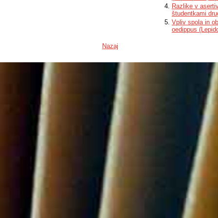
Razlike v asert
študentkami drug
Vpliv spola in 
oedippus (Lepid
Nazaj